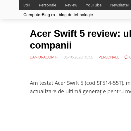
Stiri
Personale
Review
YouTube
Newsletter
ComputerBlog.ro - blog de tehnologie
Acer Swift 5 review: ul
companii
DAN DRAGOMIR
06-10-2020, 15:58
PERSONALE
C
Am testat Acer Swift 5 (cod SF514-55T), m
actualizare de ultimă generație pentru m