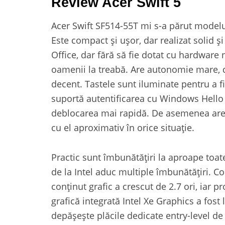
Review Acer Swift 5
Acer Swift SF514-55T mi s-a părut modelul
Este compact și ușor, dar realizat solid și 
Office, dar fără să fie dotat cu hardware n
oamenii la treabă. Are autonomie mare, d
decent. Tastele sunt iluminate pentru a fi
suportă autentificarea cu Windows Hello 
deblocarea mai rapidă. De asemenea are o
cu el aproximativ în orice situație.
Practic sunt îmbunătățiri la aproape toat
de la Intel aduc multiple îmbunătățiri. C
conținut grafic a crescut de 2.7 ori, iar p
grafică integrată Intel Xe Graphics a fost
depășește plăcile dedicate entry-level de 