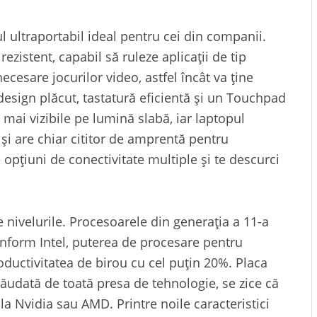
 ultraportabil ideal pentru cei din companii.
rezistent, capabil să ruleze aplicații de tip
ecesare jocurilor video, astfel încât va ține
esign plăcut, tastatură eficientă și un Touchpad
 mai vizibile pe lumină slabă, iar laptopul
și are chiar cititor de amprentă pentru
pțiuni de conectivitate multiple și te descurci
e nivelurile. Procesoarele din generația a 11-a
onform Intel, puterea de procesare pentru
roductivitatea de birou cu cel puțin 20%. Placa
 lăudată de toată presa de tehnologie, se zice că
la Nvidia sau AMD. Printre noile caracteristici