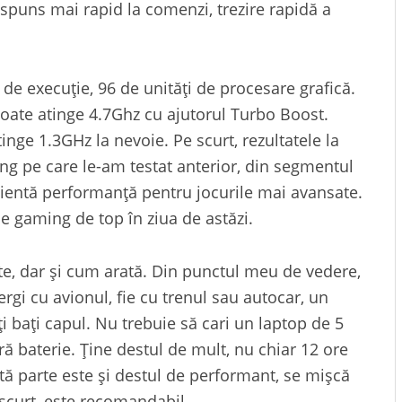
spuns mai rapid la comenzi, trezire rapidă a
e de execuție, 96 de unități de procesare grafică.
ate atinge 4.7Ghz cu ajutorul Turbo Boost.
inge 1.3GHz la nevoie. Pe scurt, rezultatele la
ng pe care le-am testat anterior, din segmentul
icientă performanță pentru jocurile mai avansate.
e gaming de top în ziua de astăzi.
zate, dar și cum arată. Din punctul meu de vedere,
rgi cu avionul, fie cu trenul sau autocar, un
-ți bați capul. Nu trebuie să cari un laptop de 5
ră baterie. Ține destul de mult, nu chiar 12 ore
tă parte este și destul de performant, se mișcă
e scurt, este recomandabil.