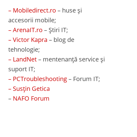
– Mobiledirect.ro
– huse și
accesorii mobile;
– ArenaIT.ro
– Știri IT;
– Victor Kapra
– blog de
tehnologie;
– LandNet
– mentenanță service și
suport IT;
– PCTroubleshooting
– Forum IT;
– Susțin Getica
–
NAFO Forum