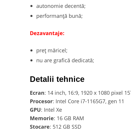
autonomie decentă;
performanță bună;
Dezavantaje:
preț măricel;
nu are grafică dedicată;
Detalii tehnice
Ecran
: 14 inch, 16:9, 1920 x 1080 pixel 1
Procesor
: Intel Core i7-1165G7, gen 11
GPU
: Intel Xe
Memorie
: 16 GB RAM
Stocare
: 512 GB SSD