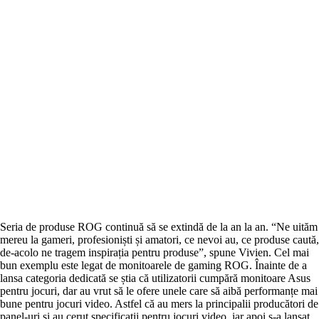
Seria de produse ROG continuă să se extindă de la an la an. “Ne uităm
mereu la gameri, profesioniști și amatori, ce nevoi au, ce produse caută,
de-acolo ne tragem inspirația pentru produse”, spune Vivien. Cel mai
bun exemplu este legat de monitoarele de gaming ROG. Înainte de a
lansa categoria dedicată se știa că utilizatorii cumpără monitoare Asus
pentru jocuri, dar au vrut să le ofere unele care să aibă performanțe mai
bune pentru jocuri video. Astfel că au mers la principalii producători de
panel-uri și au cerut specificații pentru jocuri video, iar apoi s-a lansat