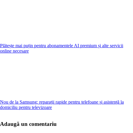
Plătește mai puțin pentru abonamentele AI premium și alte servicii
online necesare
Nou de la Samsung: reparații rapide pentru telefoane și asistență la
domiciliu pentru televizoare
Adaugă un comentariu