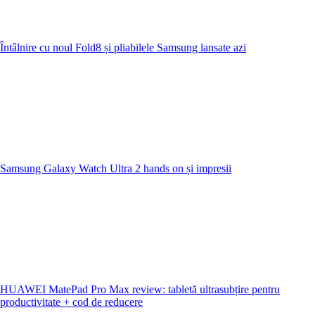
Întâlnire cu noul Fold8 și pliabilele Samsung lansate azi
Samsung Galaxy Watch Ultra 2 hands on și impresii
HUAWEI MatePad Pro Max review: tabletă ultrasubțire pentru
productivitate + cod de reducere