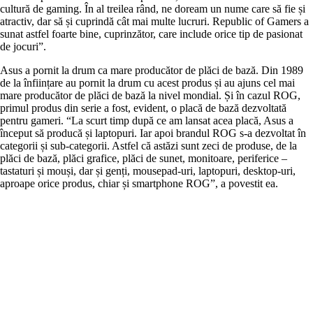
cultură de gaming. În al treilea rând, ne doream un nume care să fie și
atractiv, dar să și cuprindă cât mai multe lucruri. Republic of Gamers a
sunat astfel foarte bine, cuprinzător, care include orice tip de pasionat
de jocuri”.
Asus a pornit la drum ca mare producător de plăci de bază. Din 1989
de la înființare au pornit la drum cu acest produs și au ajuns cel mai
mare producător de plăci de bază la nivel mondial. Și în cazul ROG,
primul produs din serie a fost, evident, o placă de bază dezvoltată
pentru gameri. “La scurt timp după ce am lansat acea placă, Asus a
început să producă și laptopuri. Iar apoi brandul ROG s-a dezvoltat în
categorii și sub-categorii. Astfel că astăzi sunt zeci de produse, de la
plăci de bază, plăci grafice, plăci de sunet, monitoare, periferice –
tastaturi și mouși, dar și genți, mousepad-uri, laptopuri, desktop-uri,
aproape orice produs, chiar și smartphone ROG”, a povestit ea.