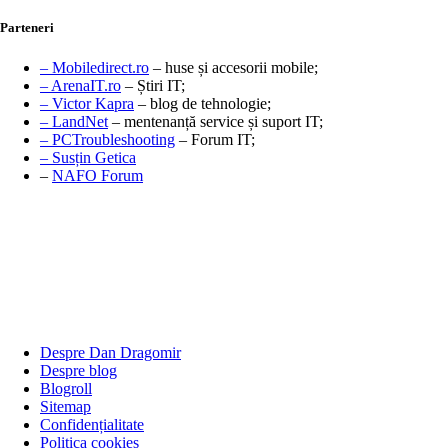
Parteneri
– Mobiledirect.ro
– huse și accesorii mobile;
– ArenaIT.ro
– Știri IT;
– Victor Kapra
– blog de tehnologie;
– LandNet
– mentenanță service și suport IT;
– PCTroubleshooting
– Forum IT;
– Susțin Getica
–
NAFO Forum
Despre Dan Dragomir
Despre blog
Blogroll
Sitemap
Confidențialitate
Politica cookies