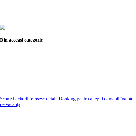
Din aceeasi categorie
Scam: hackerii folosesc detalii Booking pentru a țepui oamenii înainte
de vacanță