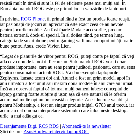
rezistă mult în timă și sunt la fel de eficiente peste mai mulți ani. În
România brandul ROG este pe primul loc la vânzările de laptopuri.
În privința
ROG Phone
, în primul rând a fost un produs foarte reușit,
iar pasionații de jocuri au apreciat că este exact ceea ce au nevoie
pentru jocurile mobile. Au fost foarte lăudate accesoriile, precum
bateria externă, dock-ul special. În al doilea rând, pe termen lung,
categoria de smartphone pentru gaming va fi una cu oportunități foarte
bune pentru Asus, crede Vivien Lien.
“Legat de planurile de viitor pentru ROG, puteți conta pe faptul că veți
afla ceva nou de la noi în fiecare an. Sub brandul ROG vor fi doar
produse importante, care au sens pentru jucătorii pasionați, care au sens
pentru consumatorii actuali ROG. Vă dau exemplu laptopurile
Zephyrus, lansate acum doi ani. Atunci a fost un prim model, apoi în
anii următori a fost unul sau maxim două modele în anii care au urmat.
Însă am observat faptul că tot mai mulți oameni iubesc conceptul de
laptop gaming foarte subțire și ușor, așa că este natural să le oferim
acum mai multe opțiuni în această categorie. Acest lucru e valabil și
pentru Mothership, a fost un singur produs inițial, G703 anul trecut, iar
acum au dat o nouă interpretare sistemului care înlocuiește desktop-
urile, a mai adăugat ea.
Deranjamente Digi, RCS RDS
|
Abonează-te la newsletter
Știri despre:
Asus
Hardware
interviu
laptop
ROG