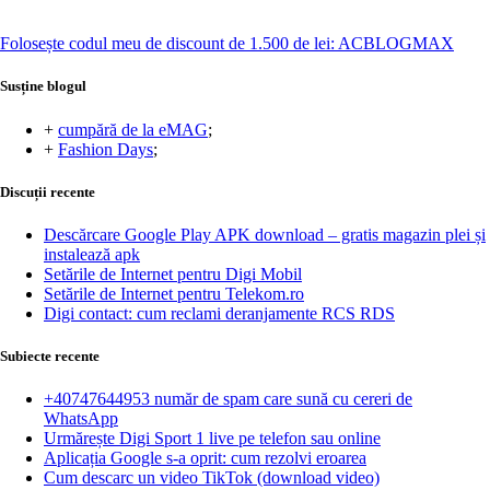
Folosește codul meu de discount de 1.500 de lei: ACBLOGMAX
Susține blogul
+
cumpără de la eMAG
;
+
Fashion Days
;
Discuții recente
Descărcare Google Play APK download – gratis magazin plei și
instalează apk
Setările de Internet pentru Digi Mobil
Setările de Internet pentru Telekom.ro
Digi contact: cum reclami deranjamente RCS RDS
Subiecte recente
+40747644953 număr de spam care sună cu cereri de
WhatsApp
Urmărește Digi Sport 1 live pe telefon sau online
Aplicația Google s-a oprit: cum rezolvi eroarea
Cum descarc un video TikTok (download video)