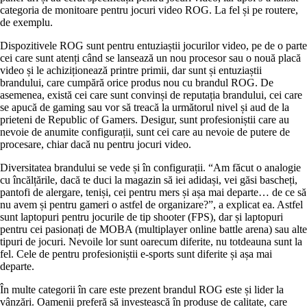
categoria de monitoare pentru jocuri video ROG. La fel și pe routere,
de exemplu.
Dispozitivele ROG sunt pentru entuziaștii jocurilor video, pe de o parte
cei care sunt atenți când se lansează un nou procesor sau o nouă placă
video și le achiziționează printre primii, dar sunt și entuziaștii
brandului, care cumpără orice produs nou cu brandul ROG. De
asemenea, există cei care sunt convinși de reputația brandului, cei care
se apucă de gaming sau vor să treacă la următorul nivel și aud de la
prieteni de Republic of Gamers. Desigur, sunt profesioniștii care au
nevoie de anumite configurații, sunt cei care au nevoie de putere de
procesare, chiar dacă nu pentru jocuri video.
Diversitatea brandului se vede și în configurații. “Am făcut o analogie
cu încălțările, dacă te duci la magazin să iei adidași, vei găsi bascheți,
pantofi de alergare, teniși, cei pentru mers și așa mai departe… de ce să
nu avem și pentru gameri o astfel de organizare?”, a explicat ea. Astfel
sunt laptopuri pentru jocurile de tip shooter (FPS), dar și laptopuri
pentru cei pasionați de MOBA (multiplayer online battle arena) sau alte
tipuri de jocuri. Nevoile lor sunt oarecum diferite, nu totdeauna sunt la
fel. Cele de pentru profesioniștii e-sports sunt diferite și așa mai
departe.
În multe categorii în care este prezent brandul ROG este și lider la
vânzări. Oamenii preferă să investească în produse de calitate, care