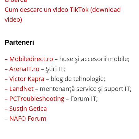
Cum descarc un video TikTok (download
video)
Parteneri
– Mobiledirect.ro
– huse și accesorii mobile;
– ArenaIT.ro
– Știri IT;
– Victor Kapra
– blog de tehnologie;
– LandNet
– mentenanță service și suport IT;
– PCTroubleshooting
– Forum IT;
– Susțin Getica
–
NAFO Forum