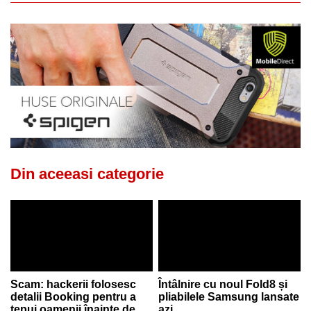
Din aceeasi categorie
Scam: hackerii folosesc
Întâlnire cu noul Fold8 și
detalii Booking pentru a
pliabilele Samsung lansate
țepui oamenii înainte de
azi