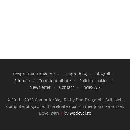
Despre Dan Dragomir
Despre blog
Blogroll
Sitemap
Confidențialitate
Politica cookies
Newsletter
Contact
Index A-Z
© 2011 - 2026 ComputerBlog.Ro by Dan Dragomir. Articolele
Computerblog.ro pot fi preluate doar cu menționarea sursei.
Devel with
♥
by
wpdevel.ro