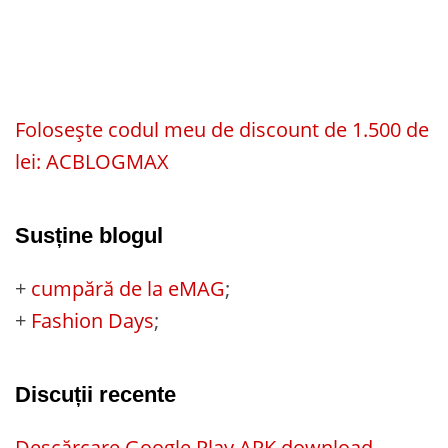
Folosește codul meu de discount de 1.500 de
lei: ACBLOGMAX
Susține blogul
+
cumpără de la eMAG
;
+
Fashion Days
;
Discuții recente
Descărcare Google Play APK download –