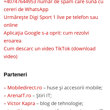
+40747644953 număr de spam care sună cu
cereri de WhatsApp
Urmărește Digi Sport 1 live pe telefon sau
online
Aplicația Google s-a oprit: cum rezolvi
eroarea
Cum descarc un video TikTok (download
video)
Parteneri
– Mobiledirect.ro
– huse și accesorii mobile;
– ArenaIT.ro
– Știri IT;
– Victor Kapra
– blog de tehnologie;