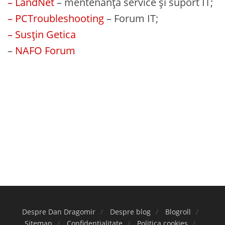
– LandNet
– mentenanță service și suport IT;
– PCTroubleshooting
– Forum IT;
– Susțin Getica
–
NAFO Forum
Despre Dan Dragomir
Despre blog
Blogroll
Sitemap
Confidențialitate
Politica cookies