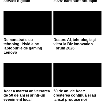
servicii digitale
2026: care sunt noutățile
Demonstrație cu
Despre AI, tehnologie și
tehnologii Nvidia pe
viitor la Biz Innovation
laptopurile de gaming
Forum 2026
Lenovo
Acer a marcat aniversarea
50 de ani de Acer:
de 50 de ani și printr-un
creșterea continuă și au
eveniment local
lansat produse noi