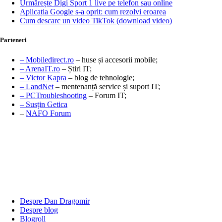
Urmărește Digi Sport 1 live pe telefon sau online
Aplicația Google s-a oprit: cum rezolvi eroarea
Cum descarc un video TikTok (download video)
Parteneri
– Mobiledirect.ro
– huse și accesorii mobile;
– ArenaIT.ro
– Știri IT;
– Victor Kapra
– blog de tehnologie;
– LandNet
– mentenanță service și suport IT;
– PCTroubleshooting
– Forum IT;
– Susțin Getica
–
NAFO Forum
Despre Dan Dragomir
Despre blog
Blogroll