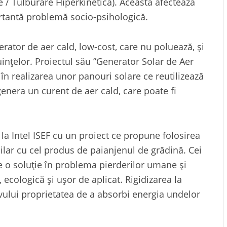
 / Tulburare Hiperkinetică). Aceasta afectează
ortantă problemă socio-psihologică.
erator de aer cald, low-cost, care nu poluează, și
cuințelor. Proiectul său ”Generator Solar de Aer
 în realizarea unor panouri solare ce reutilizează
enera un curent de aer cald, care poate fi
a Intel ISEF cu un proiect ce propune folosirea
milar cu cel produs de paianjenul de grădină. Cei
te o soluție în problema pierderilor umane și
 ecologică și ușor de aplicat. Rigidizarea la
ivului proprietatea de a absorbi energia undelor