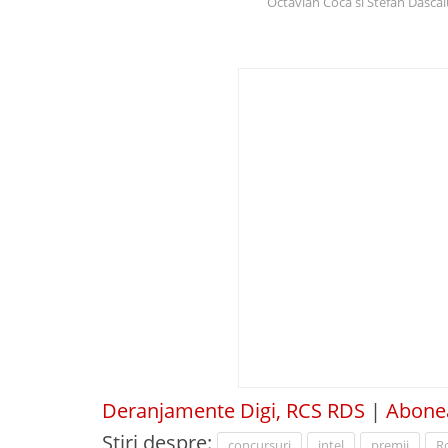
Octavian Coca si Stefan Dascal
Deranjamente Digi, RCS RDS
|
Abonea
Știri despre:
concursuri
intel
premii
R