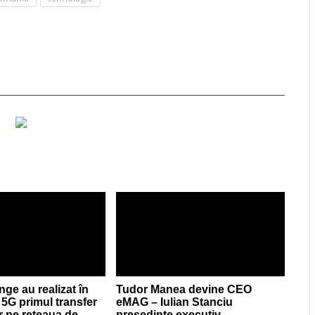
nge au realizat în
Tudor Manea devine CEO
 5G primul transfer
eMAG – Iulian Stanciu
r pe rețeaua de
președinte executiv