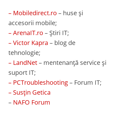
– Mobiledirect.ro
– huse și
accesorii mobile;
– ArenaIT.ro
– Știri IT;
– Victor Kapra
– blog de
tehnologie;
– LandNet
– mentenanță service și
suport IT;
– PCTroubleshooting
– Forum IT;
– Susțin Getica
–
NAFO Forum