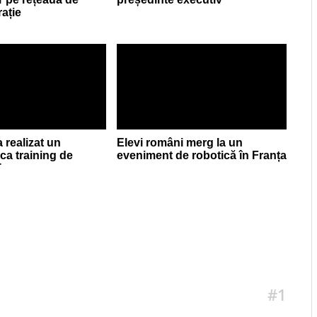
rație
 realizat un
Elevi români merg la un
a training de
eveniment de robotică în Franța
T
#1