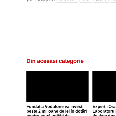
Din aceeasi categorie
Fundația Vodafone va investi
Experții Ora
peste 2 milioane de lei în dotări
Laboratorul
pentru nouă unități de
de date doa