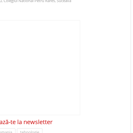
u, Colegiul National Petru Rares, Suceava
ză-te la newsletter
omania
tehnologie