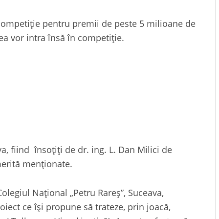
 competiție pentru premii de peste 5 milioane de
ea vor intra însă în competiție.
, fiind însoţiţi de dr. ing. L. Dan Milici de
merită menționate.
Colegiul Naţional „Petru Rareş”, Suceava,
roiect ce își propune să trateze, prin joacă,