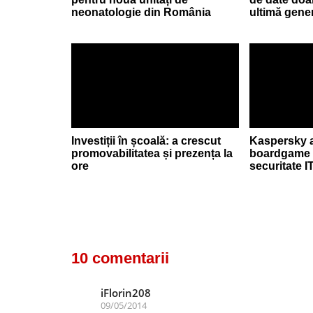
neonatologie din România
ultimă gene
Investiții în școală: a crescut
Kaspersky a
promovabilitatea și prezența la
boardgame c
ore
securitate I
10 comentarii
iFlorin208
09/05/2014