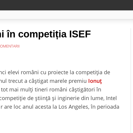
ni în competiția ISEF
COMENTARII
cinci elevi români cu proiecte la competiția de
nul trecut a câștigat marele premiu
Ionuț
t mai mulți tineri români câștigători în
mpetiție de știință și inginerie din lume, Intel
r are loc anul acesta la Los Angeles, în perioada