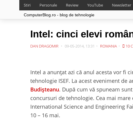
Stiri
Personale
Review
YouTube
Newsletter
ComputerBlog.ro - blog de tehnologie
Intel: cinci elevi româ
DAN DRAGOMIR
09-05-2014, 13:31
ROMANIA
10 
Intel a anunțat azi că anul acesta vor fi 
tehnologie ISEF. La acest eveniment de a
Budișteanu
. După cum vă spuneam sunt to
concursuri de tehnologie. Cea mai mare co
International Science and Engineering Fai
10 – 16 mai.