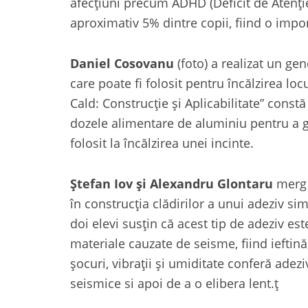
afecțiuni precum ADHD (Deficit de Atenție
aproximativ 5% dintre copii, fiind o imp
Daniel Cosovanu
(foto) a realizat un gen
care poate fi folosit pentru încălzirea lo
Cald: Construcție și Aplicabilitate” constă
dozele alimentare de aluminiu pentru a g
folosit la încălzirea unei incinte.
Ștefan Iov și Alexandru Glontaru
merg l
în construcția clădirilor a unui adeziv si
doi elevi susțin că acest tip de adeziv es
materiale cauzate de seisme, fiind ieftină,
șocuri, vibrații și umiditate conferă adez
seismice si apoi de a o elibera lent.ț