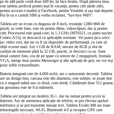
pe de altă parte costă doar 449 lei, își face treaba. După părerea mea,
este tableta perfectă pentru luat în vacanță, pentru citit știrile zilei,
pentru accesat e-mailul și Facebook, pentru Youtube și așa mai departe.
Pui în ea o cartelă SIM și vorba reclamei, “bye-bye WiFi”.
Tableta are un ecran cu diagona de 8 inch, rezoluție 1280×800 de
pixeli, se vede bine, este ok pentru filme, videoclipuri, dar și pentru
citit. Procesorul este quad-core, la 1.3 GHz (MT8321, cu patru nuclee
Cortex-A53), se descurcă cu aplicațiile normale. Vei putea juca orice
joc video vrei, dar nu va fi un dispozitiv de performanță, cu care să
obții scoruri mari. Are 1 GB de RAM, stocare de 8GB și slot de
carduri de memorie pînă la 32 GB, practic, te descurci cu ea. Sunt
două camere foto, cea de pe spate cu senzor de 2 megapixeli, frontala
VGA, merge doar pentru Messenger și alte aplicații de gen, nu vor ieși
poze selfie extraordinare.
Bateria integrată este de 4.000 mAh, are o autonomie decentă. Tableta
are un design bun, carcasa este din aluminiu, este subțire, se poate ține
cu o singură mână sau cu două, cum doriți. Cântărește doar 312 grame,
iar grosimea este de 9.4 milimetri.
Tableta are integrat un modem 3G+, dar nu numai pentru acces la
Internet. Are de asemenea aplicație de telefon, se pot efectua apeluri
telefonice și se pot transmite mesaje text. Tableta Evolio M8 are toate
tehnologiile necesare, Wi-Fi, Bluetooth 4.0 și receptor GPS care