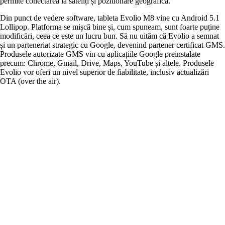
permite conectarea la sateliți și pozitionare geografică.
Din punct de vedere software, tableta Evolio M8 vine cu Android 5.1
Lollipop. Platforma se mișcă bine și, cum spuneam, sunt foarte puține
modificări, ceea ce este un lucru bun. Să nu uităm că Evolio a semnat
și un parteneriat strategic cu Google, devenind partener certificat GMS.
Produsele autorizate GMS vin cu aplicațiile Google preinstalate
precum: Chrome, Gmail, Drive, Maps, YouTube și altele. Produsele
Evolio vor oferi un nivel superior de fiabilitate, inclusiv actualizări
OTA (over the air).