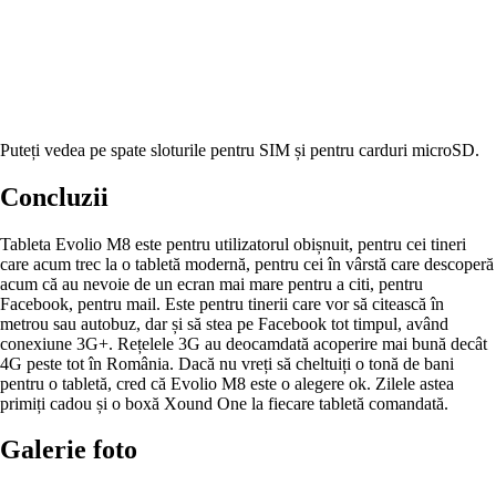
Puteți vedea pe spate sloturile pentru SIM și pentru carduri microSD.
Concluzii
Tableta Evolio M8 este pentru utilizatorul obișnuit, pentru cei tineri
care acum trec la o tabletă modernă, pentru cei în vârstă care descoperă
acum că au nevoie de un ecran mai mare pentru a citi, pentru
Facebook, pentru mail. Este pentru tinerii care vor să citească în
metrou sau autobuz, dar și să stea pe Facebook tot timpul, având
conexiune 3G+. Rețelele 3G au deocamdată acoperire mai bună decât
4G peste tot în România. Dacă nu vreți să cheltuiți o tonă de bani
pentru o tabletă, cred că Evolio M8 este o alegere ok. Zilele astea
primiți cadou și o boxă Xound One la fiecare tabletă comandată.
Galerie foto