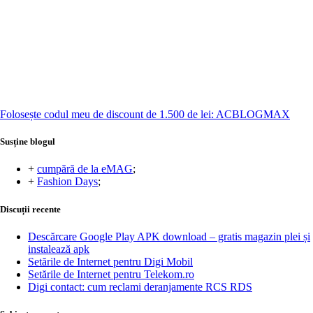
Folosește codul meu de discount de 1.500 de lei: ACBLOGMAX
Susține blogul
+
cumpără de la eMAG
;
+
Fashion Days
;
Discuții recente
Descărcare Google Play APK download – gratis magazin plei și
instalează apk
Setările de Internet pentru Digi Mobil
Setările de Internet pentru Telekom.ro
Digi contact: cum reclami deranjamente RCS RDS