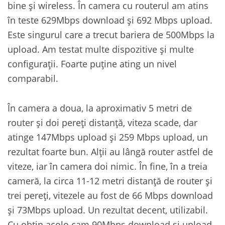
bine și wireless. În camera cu routerul am atins
în teste 629Mbps download și 692 Mbps upload.
Este singurul care a trecut bariera de 500Mbps la
upload. Am testat multe dispozitive și multe
configurații. Foarte puține ating un nivel
comparabil.
În camera a doua, la aproximativ 5 metri de
router și doi pereți distanță, viteza scade, dar
atinge 147Mbps upload și 259 Mbps upload, un
rezultat foarte bun. Alții au lângă router astfel de
viteze, iar în camera doi nimic. În fine, în a treia
cameră, la circa 11-12 metri distanță de router și
trei pereți, vitezele au fost de 66 Mbps download
și 73Mbps upload. Un rezultat decent, utilizabil.
Cu obțin acolo cam 90Mbps download și upload,