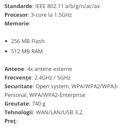
Standarde
: IEEE 802.11 a/b/g/n/ac/ax
Procesor
: 3-core la 1.5GHz
Memorie
:
256 MB Flash
512 MB RAM
Antene
: 4x antene externe
Frecvențe
: 2.4GHz / 5GHz
Securitate
: Open system, WPA/WPA2/WPA3-
Personal, WPA/WPA2-Enterprise
Greutate
: 740 g
Tehnologii
: WAN/LAN/USB 3.2,
Preț
: