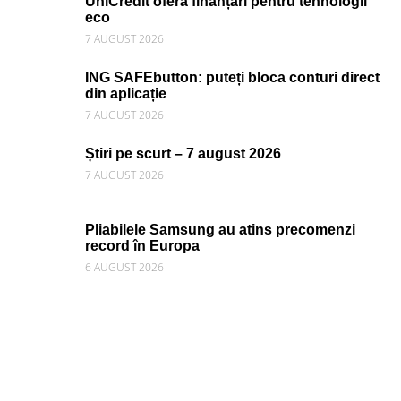
UniCredit oferă finanțări pentru tehnologii
eco
7 AUGUST 2026
ING SAFEbutton: puteți bloca conturi direct
din aplicație
7 AUGUST 2026
Știri pe scurt – 7 august 2026
7 AUGUST 2026
Pliabilele Samsung au atins precomenzi
record în Europa
6 AUGUST 2026