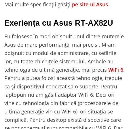
Mai multe specificații găsiți
pe site-ul Asus
.
Exeriența cu Asus RT-AX82U
Eu folosesc în mod obișnuit unul dintre routerele
Asus de mare performanță, mai precis . M-am
obișnuit cu modul de administrare, cu setările
lor, cu toate chichițele sistemului. Ambele au
tehnologia de ultimă generație, mai precis
WiFi 6
.
Pentru a putea folosi această tehnologie, trebuie
ca și dispozitivul conectat să o suporte. Pentru
laptopuri nu am găsit adaptor WiFi 6. Deci ori
vine cu tehnologia din fabrică (procesoarele de
ultimă generație vin cu WiFi 6), ori situația se
complică. Pentru desktop există dispozitive care
se pot conecta și sunt compatibile cu WiFi 6. Dar