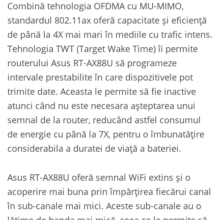
Combină tehnologia OFDMA cu MU-MIMO,
standardul 802.11ax oferă capacitate și eficiență
de până la 4X mai mari în mediile cu trafic intens.
Tehnologia TWT (Target Wake Time) îi permite
routerului Asus RT-AX88U să programeze
intervale prestabilite în care dispozitivele pot
trimite date. Aceasta le permite să fie inactive
atunci când nu este necesara așteptarea unui
semnal de la router, reducând astfel consumul
de energie cu până la 7X, pentru o îmbunatățire
considerabila a duratei de viață a bateriei.
Asus RT-AX88U oferă semnal WiFi extins și o
acoperire mai buna prin împărțirea fiecărui canal
în sub-canale mai mici. Aceste sub-canale au o
lățime de banda mai mică, ceea ce le permite să