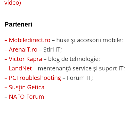
video)
Parteneri
– Mobiledirect.ro
– huse și accesorii mobile;
– ArenaIT.ro
– Știri IT;
– Victor Kapra
– blog de tehnologie;
– LandNet
– mentenanță service și suport IT;
– PCTroubleshooting
– Forum IT;
– Susțin Getica
–
NAFO Forum