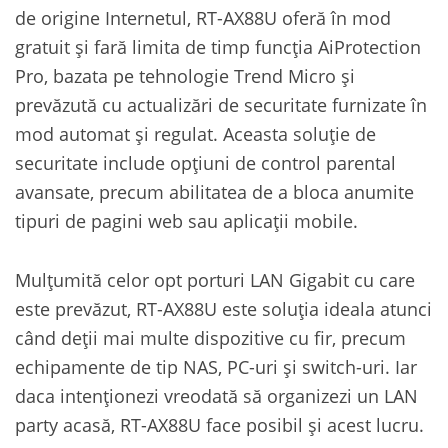
de origine Internetul, RT-AX88U oferă în mod
gratuit și fară limita de timp funcția AiProtection
Pro, bazata pe tehnologie Trend Micro și
prevăzută cu actualizări de securitate furnizate în
mod automat și regulat. Aceasta soluție de
securitate include opțiuni de control parental
avansate, precum abilitatea de a bloca anumite
tipuri de pagini web sau aplicații mobile.
Mulțumită celor opt porturi LAN Gigabit cu care
este prevăzut, RT-AX88U este soluția ideala atunci
când deții mai multe dispozitive cu fir, precum
echipamente de tip NAS, PC-uri și switch-uri. Iar
daca intenționezi vreodată să organizezi un LAN
party acasă, RT-AX88U face posibil și acest lucru.