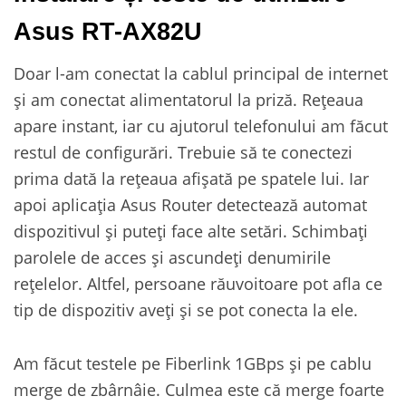
Asus RT-AX82U
Doar l-am conectat la cablul principal de internet
și am conectat alimentatorul la priză. Rețeaua
apare instant, iar cu ajutorul telefonului am făcut
restul de configurări. Trebuie să te conectezi
prima dată la rețeaua afișată pe spatele lui. Iar
apoi aplicația Asus Router detectează automat
dispozitivul și puteți face alte setări. Schimbați
parolele de acces și ascundeți denumirile
rețelelor. Altfel, persoane răuvoitoare pot afla ce
tip de dispozitiv aveți și se pot conecta la ele.
Am făcut testele pe Fiberlink 1GBps și pe cablu
merge de zbârnâie. Culmea este că merge foarte