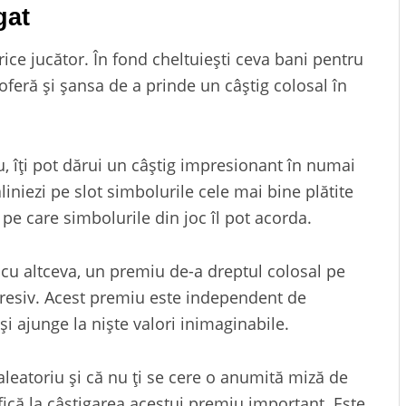
gat
rice jucător. În fond cheltuiești ceva bani pentru
e oferă şi șansa de a prinde un câștig colosal în
u, îți pot dărui un câștig impresionant în numai
iniezi pe slot simbolurile cele mai bine plătite
 pe care simbolurile din joc îl pot acorda.
 cu altceva, un premiu de-a dreptul colosal pe
gresiv. Acest premiu este independent de
şi ajunge la niște valori inimaginabile.
leatoriu şi că nu ți se cere o anumită miză de
ifică la câștigarea acestui premiu important. Este