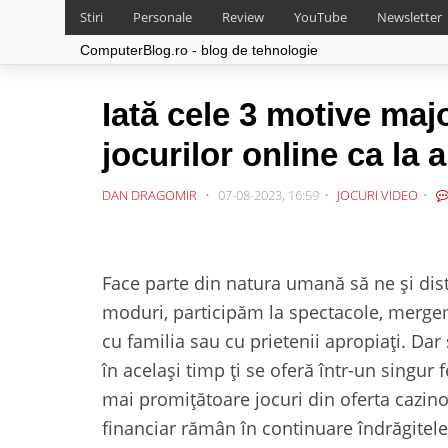
Stiri
Personale
Review
YouTube
Newsletter
ComputerBlog.ro - blog de tehnologie
Iată cele 3 motive maj
jocurilor online ca la 
DAN DRAGOMIR
07-08-2023, 16:59
JOCURI VIDEO
Face parte din natura umană să ne şi dis
moduri, participăm la spectacole, merge
cu familia sau cu prietenii apropiați. Dar s
în același timp ți se oferă într-un singur f
mai promițătoare jocuri din oferta cazinou
financiar rămân în continuare îndrăgitele