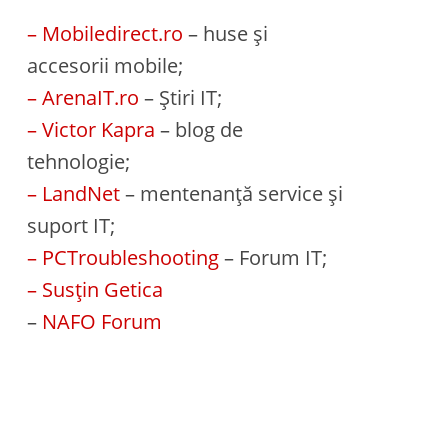
– Mobiledirect.ro
– huse și
accesorii mobile;
– ArenaIT.ro
– Știri IT;
– Victor Kapra
– blog de
tehnologie;
– LandNet
– mentenanță service și
suport IT;
– PCTroubleshooting
– Forum IT;
– Susțin Getica
–
NAFO Forum