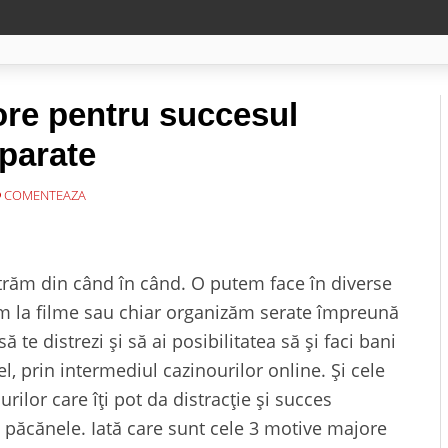
ore pentru succesul
aparate
COMENTEAZA
trăm din când în când. O putem face în diverse
m la filme sau chiar organizăm serate împreună
ă te distrezi şi să ai posibilitatea să şi faci bani
el, prin intermediul cazinourilor online. Şi cele
rilor care îți pot da distracție şi succes
 păcănele. Iată care sunt cele 3 motive majore