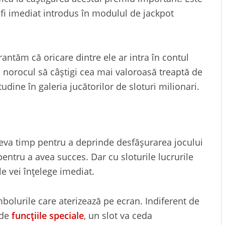
 fi imediat introdus în modulul de jackpot
rantăm că oricare dintre ele ar intra în contul
i norocul să câștigi cea mai valoroasă treaptă de
tudine în galeria jucătorilor de sloturi milionari.
e ceva timp pentru a deprinde desfășurarea jocului
 pentru a avea succes. Dar cu sloturile lucrurile
le vei înțelege imediat.
bolurile care aterizează pe ecran. Indiferent de
 de
funcțiile speciale
, un slot va ceda