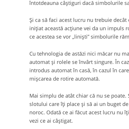
întotdeauna câștiguri dacă simbolurile sal
Şi ca să faci acest lucru nu trebuie decât
inițiat această acțiune vei da un impuls 
ce acestea se vor „liniști” simbolurile r
Cu tehnologia de astăzi nici măcar nu mai
automat şi rolele se învârt singure. În ca
introdus automat în casă, în cazul în care
mișcarea de rotire automată.
Mai simplu de atât chiar că nu se poate.
slotului care îți place şi să ai un buget de 
noroc. Odată ce ai făcut acest lucru nu îț
vezi ce ai câștigat.