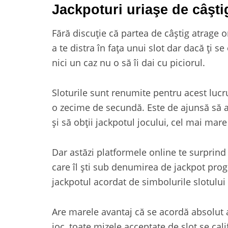
Jackpoturi uriaşe de câşti
Fără discuție că partea de câștig atrage o
a te distra în faţa unui slot dar dacă ți s
nici un caz nu o să îi dai cu piciorul.
Sloturile sunt renumite pentru acest lucr
o zecime de secundă. Este de ajunsă să al
şi să obții jackpotul jocului, cel mai mare
Dar astăzi platformele online te surprind
care îl ști sub denumirea de jackpot pro
jackpotul acordat de simbolurile slotului 
Are marele avantaj că se acordă absolut a
joc, toate mizele acceptate de slot se cal