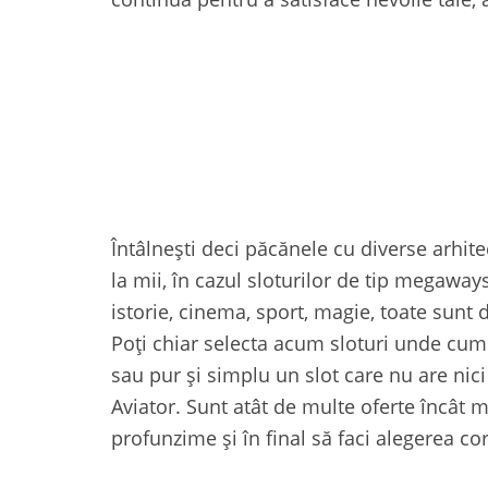
Întâlnești deci păcănele cu diverse arhitec
la mii, în cazul sloturilor de tip megawa
istorie, cinema, sport, magie, toate sunt d
Poți chiar selecta acum sloturi unde cump
sau pur şi simplu un slot care nu are nici
Aviator. Sunt atât de multe oferte încât m
profunzime şi în final să faci alegerea co