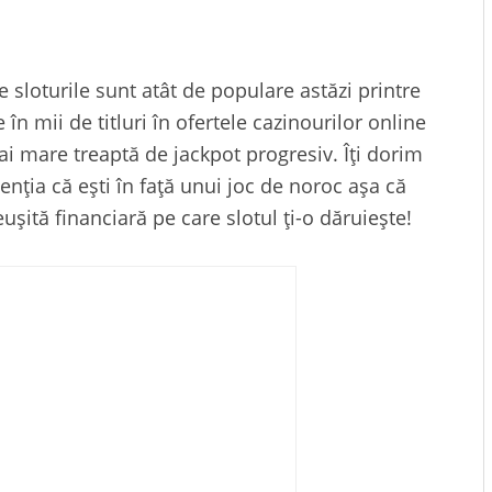
sloturile sunt atât de populare astăzi printre
 în mii de titluri în ofertele cazinourilor online
ai mare treaptă de jackpot progresiv. Îți dorim
nția că ești în față unui joc de noroc așa că
ușită financiară pe care slotul ți-o dăruiește!