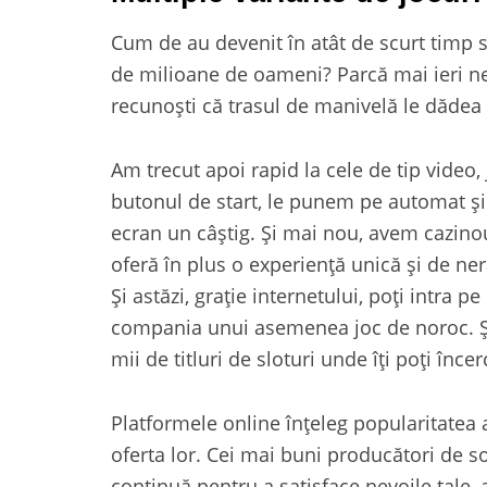
Cum de au devenit în atât de scurt timp sl
de milioane de oameni? Parcă mai ieri ne
recunoști că trasul de manivelă le dădea
Am trecut apoi rapid la cele de tip video
butonul de start, le punem pe automat şi
ecran un câștig. Şi mai nou, avem cazinou
oferă în plus o experiență unică şi de ner
Şi astăzi, grație internetului, poți intra pe
compania unui asemenea joc de noroc. Şi
mii de titluri de sloturi unde îți poți înce
Platformele online înțeleg popularitatea 
oferta lor. Cei mai buni producători de s
continuă pentru a satisface nevoile tale, a