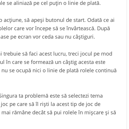
e se aliniază pe cel puțin o linie de plată.
 o acțiune, să apeși butonul de start. Odată ce ai
rolelor care vor începe să se învârtească. După
ămase pe ecran vor ceda sau nu câștiguri.
 trebuie să faci acest lucru, treci jocul pe mod
zul în care se formează un câștig acesta este
 nu se ocupă nici o linie de plată rolele continuă
 Singura ta problemă este să selectezi tema
joc pe care să îl riști la acest tip de joc de
i mai rămâne decât să pui rolele în mișcare şi să