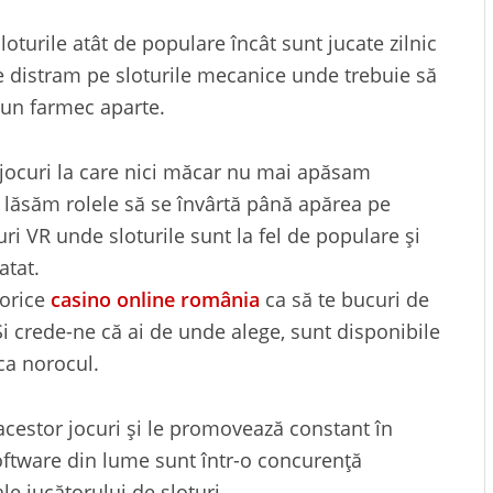
oturile atât de populare încât sunt jucate zilnic
 distram pe sloturile mecanice unde trebuie să
 un farmec aparte.
, jocuri la care nici măcar nu mai apăsam
 lăsăm rolele să se învârtă până apărea pe
ri VR unde sloturile sunt la fel de populare şi
atat.
 orice
casino online românia
ca să te bucuri de
 crede-ne că ai de unde alege, sunt disponibile
rca norocul.
acestor jocuri şi le promovează constant în
oftware din lume sunt într-o concurență
le jucătorului de sloturi.