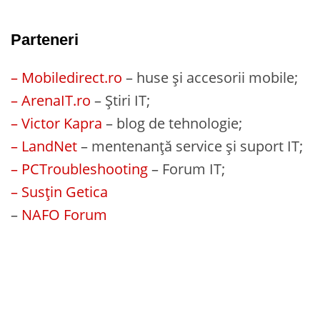
Parteneri
– Mobiledirect.ro
– huse și accesorii mobile;
– ArenaIT.ro
– Știri IT;
– Victor Kapra
– blog de tehnologie;
– LandNet
– mentenanță service și suport IT;
– PCTroubleshooting
– Forum IT;
– Susțin Getica
–
NAFO Forum