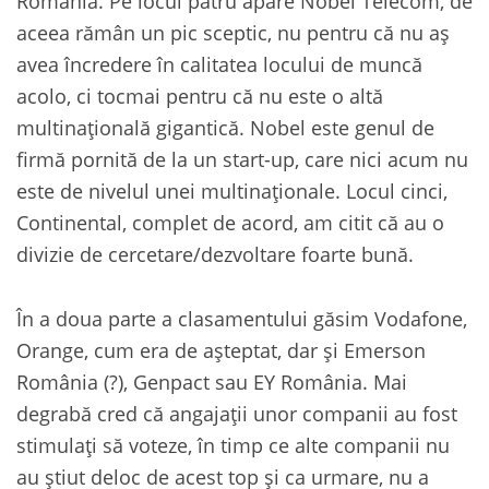
România. Pe locul patru apare Nobel Telecom, de
aceea rămân un pic sceptic, nu pentru că nu aș
avea încredere în calitatea locului de muncă
acolo, ci tocmai pentru că nu este o altă
multinațională gigantică. Nobel este genul de
firmă pornită de la un start-up, care nici acum nu
este de nivelul unei multinaționale. Locul cinci,
Continental, complet de acord, am citit că au o
divizie de cercetare/dezvoltare foarte bună.
În a doua parte a clasamentului găsim Vodafone,
Orange, cum era de așteptat, dar și Emerson
România (?), Genpact sau EY România. Mai
degrabă cred că angajații unor companii au fost
stimulați să voteze, în timp ce alte companii nu
au știut deloc de acest top și ca urmare, nu a