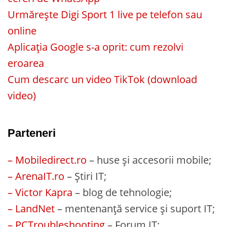
Urmărește Digi Sport 1 live pe telefon sau
online
Aplicația Google s-a oprit: cum rezolvi
eroarea
Cum descarc un video TikTok (download
video)
Parteneri
– Mobiledirect.ro
– huse și accesorii mobile;
– ArenaIT.ro
– Știri IT;
– Victor Kapra
– blog de tehnologie;
– LandNet
– mentenanță service și suport IT;
– PCTroubleshooting
– Forum IT;