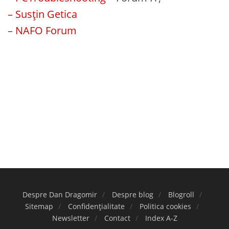
– Susțin Getica
–
NAFO Forum
Despre Dan Dragomir
Despre blog
Blogroll
Sitemap
Confidențialitate
Politica cookies
Newsletter
Contact
Index A-Z