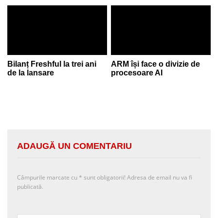
Bilanț Freshful la trei ani
ARM își face o divizie de
de la lansare
procesoare AI
ADAUGĂ UN COMENTARIU
Câmpurile marcate cu
*
sunt obligatorii! Adresa de email nu va fi
publicată.