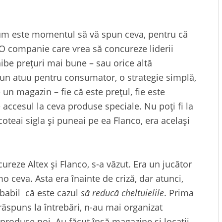
m este momentul să vă spun ceva, pentru că
O companie care vrea să concureze liderii
aibe prețuri mai bune – sau orice altă
ă, un atuu pentru consumator, o strategie simplă,
 un magazin – fie că este prețul, fie este
 accesul la ceva produse speciale. Nu poți fi la
oteai sigla și puneai pe ea Flanco, era același
eze Altex și Flanco, s-a văzut. Era un jucător
 ceva. Asta era înainte de criză, dar atunci,
babil că este cazul
să reducă cheltuielile
. Prima
răspuns la întrebări, n-au mai organizat
produse noi. Au făcut însă magazine și locații