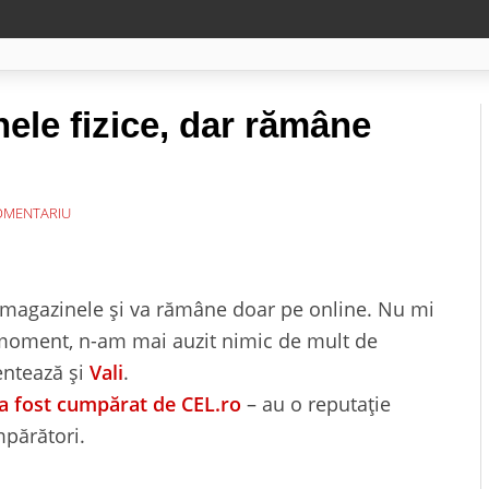
le fizice, dar rămâne
OMENTARIU
agazinele și va rămâne doar pe online. Nu mi
 moment, n-am mai auzit nimic de mult de
ntează și
Vali
.
 fost cumpărat de CEL.ro
– au o reputație
mpărători.