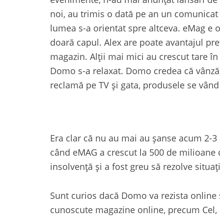
noi, au trimis o dată pe an un comunicat c
lumea s-a orientat spre altceva. eMag e on
doară capul. Alex are poate avantajul preț
magazin. Alții mai mici au crescut tare 
Domo s-a relaxat. Domo credea că vânzări
reclamă pe TV și gata, produsele se vând
Era clar că nu au mai au șanse acum 2-3 
când eMAG a crescut la 500 de milioane de
insolvență și a fost greu să rezolve situa
Sunt curios dacă Domo va rezista online 
cunoscute magazine online, precum Cel,