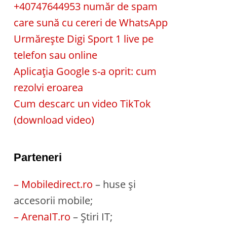
+40747644953 număr de spam
care sună cu cereri de WhatsApp
Urmărește Digi Sport 1 live pe
telefon sau online
Aplicația Google s-a oprit: cum
rezolvi eroarea
Cum descarc un video TikTok
(download video)
Parteneri
– Mobiledirect.ro
– huse și
accesorii mobile;
– ArenaIT.ro
– Știri IT;