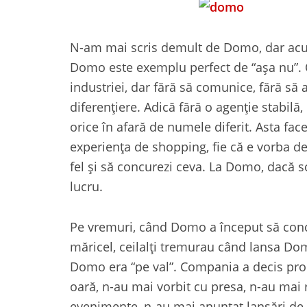
N-am mai scris demult de Domo, dar acu
Domo este exemplu perfect de “așa nu”. 
industriei, dar fără să comunice, fără să 
diferențiere. Adică fără o agenție stabil
orice în afară de numele diferit. Asta face
experiența de shopping, fie că e vorba de
fel și să concurezi ceva. La Domo, dacă sc
lucru.
Pe vremuri, când Domo a început să concur
măricel, ceilalți tremurau când lansa Domo
Domo era “pe val”. Compania a decis pro
oară, n-au mai vorbit cu presa, n-au mai 
evenimente, n-au mai anunțat lansări de 