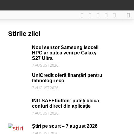
Stirile zilei
Noul senzor Samsung Isocell
HPC ar putea veni pe Galaxy
S27 Ultra
7 AUGUST 2026
UniCredit oferă finanțări pentru
tehnologii eco
7 AUGUST 2026
ING SAFEbutton: puteți bloca
conturi direct din aplicație
7 AUGUST 2026
Știri pe scurt – 7 august 2026
7 AUGUST 2026