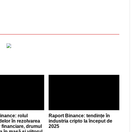
inance: rolul
Raport Binance: tendințe în
elor în rezolvarea
industria cripto la început de
 financiare, drumul
2025
a în masă și viitorul