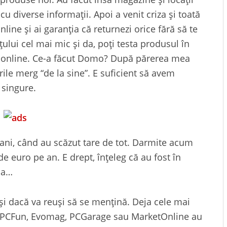
u diverse informații. Apoi a venit criza și toată
line și ai garanția că returnezi orice fără să te
ului cel mai mic și da, poți testa produsul în
în online. Ce-a făcut Domo? După părerea mea
le merg “de la sine”. E suficient să avem
 singure.
ani, când au scăzut tare de tot. Darmite acum
 euro pe an. E drept, înțeleg că au fost în
ția…
și dacă va reuși să se mențină. Deja cele mai
 PCFun, Evomag, PCGarage sau MarketOnline au