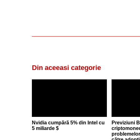
Din aceeasi categorie
Nvidia cumpără 5% din Intel cu
Previziuni B
5 miliarde $
criptomoned
problemelor
către adopți