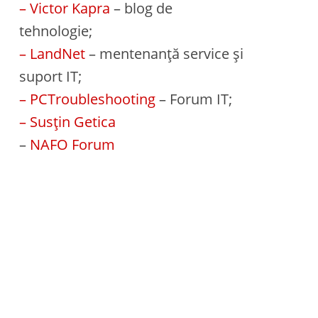
– Victor Kapra
– blog de
tehnologie;
– LandNet
– mentenanță service și
suport IT;
– PCTroubleshooting
– Forum IT;
– Susțin Getica
–
NAFO Forum