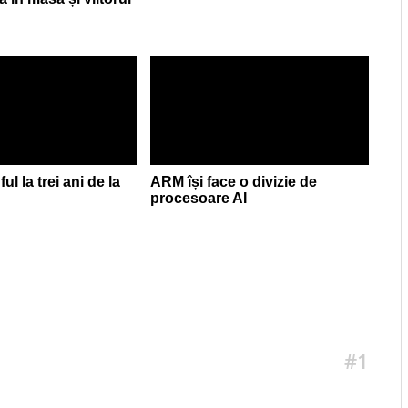
ul la trei ani de la
ARM își face o divizie de
procesoare AI
#1