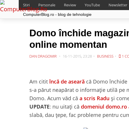
Stiri
Personale
Review
YouTube
Newsletter
ComputerBlog.ro - blog de tehnologie
Domo închide magazine
online momentan
DAN DRAGOMIR
16-11-2015, 23:28
BUSINESS
1 C
Am citit
încă de aseară
că Domo închide m
s-a părut neapărat o informație utilă pe
Domo. Acum văd că
a scris Radu
și come
UPDATE
: nu uitați că
domeniul domo.ro a
slabă, dau țepe, fac probleme pentru cu