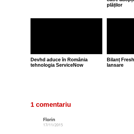
plăților
Devhd aduce în România
Bilanț Freshf
tehnologia ServiceNow
lansare
1 comentariu
Florin
17/11/2015