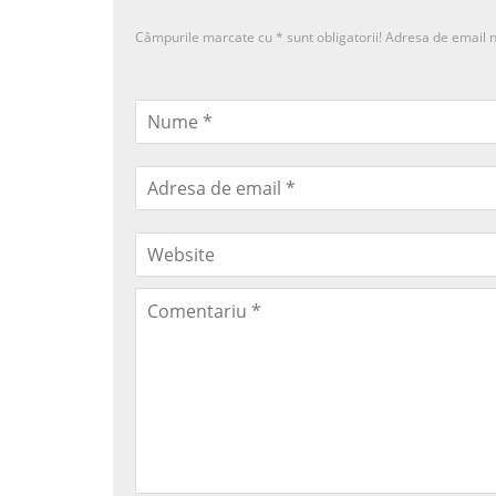
Câmpurile marcate cu
*
sunt obligatorii! Adresa de email n