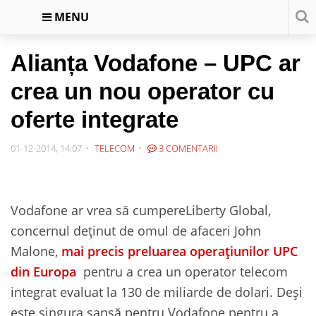
MENU
Alianța Vodafone – UPC ar
crea un nou operator cu
oferte integrate
01-12-2014, 14:07
TELECOM
3 COMENTARII
Vodafone ar vrea să cumpereLiberty Global,
concernul deținut de omul de afaceri John
Malone,
mai precis preluarea operațiunilor UPC
din Europa
pentru a crea un operator telecom
integrat evaluat la 130 de miliarde de dolari. Deși
este singura șansă pentru Vodafone pentru a