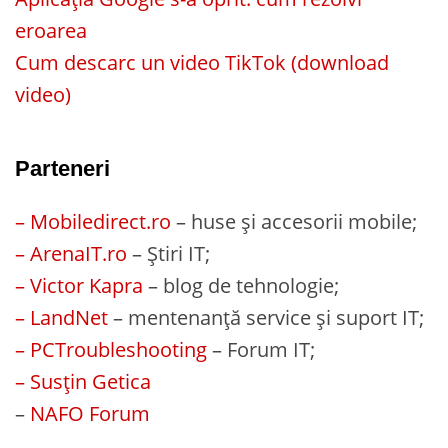
eroarea
Cum descarc un video TikTok (download
video)
Parteneri
– Mobiledirect.ro
– huse și accesorii mobile;
– ArenaIT.ro
– Știri IT;
– Victor Kapra
– blog de tehnologie;
– LandNet
– mentenanță service și suport IT;
– PCTroubleshooting
– Forum IT;
– Susțin Getica
–
NAFO Forum