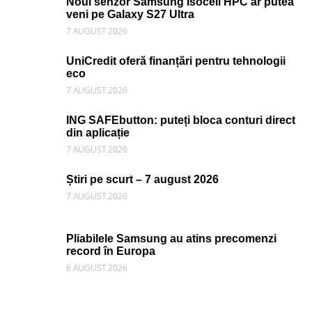
Noul senzor Samsung Isocell HPC ar putea
veni pe Galaxy S27 Ultra
7 AUGUST 2026
UniCredit oferă finanțări pentru tehnologii
eco
7 AUGUST 2026
ING SAFEbutton: puteți bloca conturi direct
din aplicație
7 AUGUST 2026
Știri pe scurt – 7 august 2026
7 AUGUST 2026
Pliabilele Samsung au atins precomenzi
record în Europa
6 AUGUST 2026