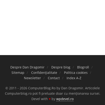
Despre Dan Dragomir
Despre blog
Blogroll
Sitemap
Confidențialitate
Politica cookies
Newsletter
Contact
Index A-Z
© 2011 - 2026 ComputerBlog.Ro by Dan Dragomir. Articolele
Computerblog.ro pot fi preluate doar cu menționarea sursei.
Devel with
♥
by
wpdevel.ro