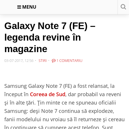
MENU
Galaxy Note 7 (FE) –
legenda revine în
magazine
03-07-2017, 12:56
STIRI
1 COMENTARIU
Samsung Galaxy Note 7 (FE) a fost relansat, la
început în
Coreea de Sud
, dar probabil va reveni
și în alte țări. Țin minte ce ne spuneau oficialii
Samsung: deși Note 7 continua să explodeze,
fanii modelului nu vroiau să îl returneze și cereau
în continuare să cumpere acest telefon. Sunt