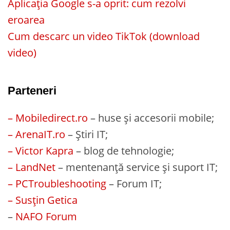
Aplicația Google s-a oprit: cum rezolvi
eroarea
Cum descarc un video TikTok (download
video)
Parteneri
– Mobiledirect.ro
– huse și accesorii mobile;
– ArenaIT.ro
– Știri IT;
– Victor Kapra
– blog de tehnologie;
– LandNet
– mentenanță service și suport IT;
– PCTroubleshooting
– Forum IT;
– Susțin Getica
–
NAFO Forum