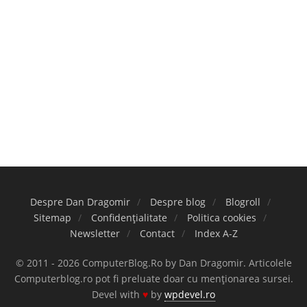
Despre Dan Dragomir
Despre blog
Blogroll
Sitemap
Confidențialitate
Politica cookies
Newsletter
Contact
Index A-Z
© 2011 - 2026 ComputerBlog.Ro by Dan Dragomir. Articolele
Computerblog.ro pot fi preluate doar cu menționarea sursei.
Devel with
♥
by
wpdevel.ro