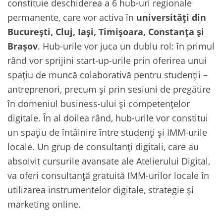
constituie deschiderea a 6 hub-uri regionale
permanente, care vor activa în
universități din
București, Cluj, Iași, Timișoara, Constanța și
Brașov
. Hub-urile vor juca un dublu rol: în primul
rând vor sprijini start-up-urile prin oferirea unui
spațiu de muncă colaborativă pentru studenții –
antreprenori, precum și prin sesiuni de pregătire
în domeniul business-ului și competențelor
digitale. În al doilea rând, hub-urile vor constitui
un spațiu de întâlnire între studenți și IMM-urile
locale. Un grup de consultanți digitali, care au
absolvit cursurile avansate ale Atelierului Digital,
va oferi consultanță gratuită IMM-urilor locale în
utilizarea instrumentelor digitale, strategie și
marketing online.