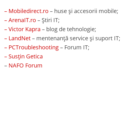
– Mobiledirect.ro
– huse și accesorii mobile;
– ArenaIT.ro
– Știri IT;
– Victor Kapra
– blog de tehnologie;
– LandNet
– mentenanță service și suport IT;
– PCTroubleshooting
– Forum IT;
– Susțin Getica
–
NAFO Forum