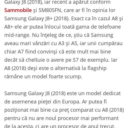
Galaxy J8 (2018), iar recent a apărut conform
Sammobile
și SM805FN, care ar fi în opinia lor
Samsung Galaxy J8+ (2018). Exact ca în cazul A8 și
A8+ ele ar putea înlocui toată gama de telefoane
mid-range. Nu înțeleg de ce, știu că Samsung
aveau mari vânzări cu A3 și A5, iar unii cumpărau
chiar A7 fiind convinși că este mult mai bine
decât să cheltuie o avere pe S7 de exemplu. Iar
A8 (2018) deși este o alternativă la flagship
rămâne un model foarte scump.
Samsung Galaxy J8 (2018) este un model dedicat
de asemenea pieței din Europa. Ar putea fi
poziționat mai bine ca preț comparat cu A8 (2018)
pentru că nu are noul procesor mai performant
de la acesta, ci are un procesor de anul trecut,