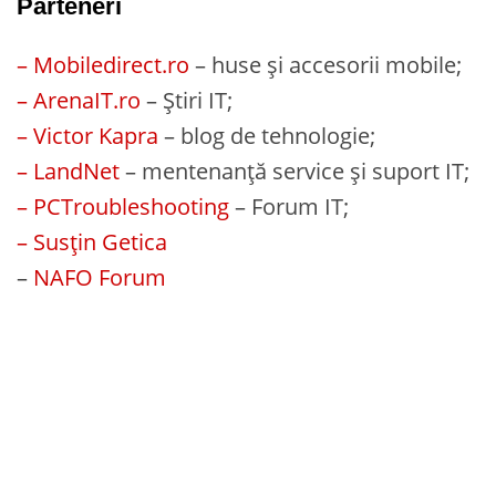
Parteneri
– Mobiledirect.ro
– huse și accesorii mobile;
– ArenaIT.ro
– Știri IT;
– Victor Kapra
– blog de tehnologie;
– LandNet
– mentenanță service și suport IT;
– PCTroubleshooting
– Forum IT;
– Susțin Getica
–
NAFO Forum