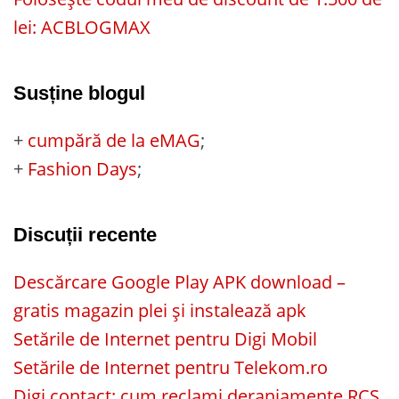
lei: ACBLOGMAX
Susține blogul
+
cumpără de la eMAG
;
+
Fashion Days
;
Discuții recente
Descărcare Google Play APK download –
gratis magazin plei și instalează apk
Setările de Internet pentru Digi Mobil
Setările de Internet pentru Telekom.ro
Digi contact: cum reclami deranjamente RCS