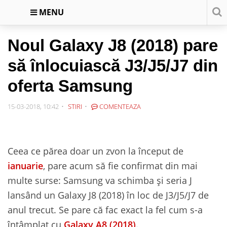
MENU
Noul Galaxy J8 (2018) pare
să înlocuiască J3/J5/J7 din
oferta Samsung
15-03-2018, 10:42
STIRI
COMENTEAZA
Ceea ce părea doar un zvon la început de
ianuarie
, pare acum să fie confirmat din mai
multe surse: Samsung va schimba și seria J
lansând un Galaxy J8 (2018) în loc de J3/J5/J7 de
anul trecut. Se pare că fac exact la fel cum s-a
întâmplat cu
Galaxy A8 (2018)
.