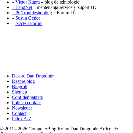
– Victor Kapra
– blog de tehnologie;
– LandNet
– mentenanță service și suport IT;
– PCTroubleshooting
– Forum IT;
– Susțin Getica
–
NAFO Forum
Despre Dan Dragomir
Despre blog
Blogroll
Sitemap
Confidențialitate
Politica cookies
Newsletter
Contact
Index A-Z
© 2011 - 2026 ComputerBlog.Ro by Dan Dragomir. Articolele