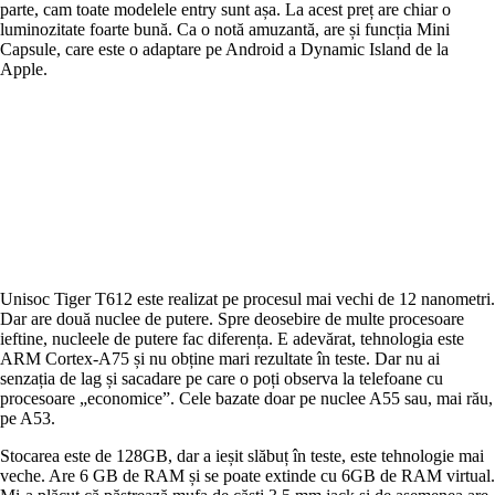
parte, cam toate modelele entry sunt așa. La acest preț are chiar o
luminozitate foarte bună. Ca o notă amuzantă, are și funcția Mini
Capsule, care este o adaptare pe Android a Dynamic Island de la
Apple.
Unisoc Tiger T612 este realizat pe procesul mai vechi de 12 nanometri.
Dar are două nuclee de putere. Spre deosebire de multe procesoare
ieftine, nucleele de putere fac diferența. E adevărat, tehnologia este
ARM Cortex-A75 și nu obține mari rezultate în teste. Dar nu ai
senzația de lag și sacadare pe care o poți observa la telefoane cu
procesoare „economice”. Cele bazate doar pe nuclee A55 sau, mai rău,
pe A53.
Stocarea este de 128GB, dar a ieșit slăbuț în teste, este tehnologie mai
veche. Are 6 GB de RAM și se poate extinde cu 6GB de RAM virtual.