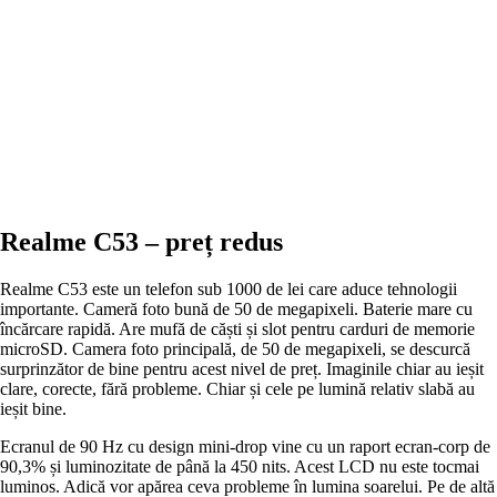
Realme C53 – preț redus
Realme C53 este un telefon sub 1000 de lei care aduce tehnologii
importante. Cameră foto bună de 50 de megapixeli. Baterie mare cu
încărcare rapidă. Are mufă de căști și slot pentru carduri de memorie
microSD. Camera foto principală, de 50 de megapixeli, se descurcă
surprinzător de bine pentru acest nivel de preț. Imaginile chiar au ieșit
clare, corecte, fără probleme. Chiar și cele pe lumină relativ slabă au
ieșit bine.
Ecranul de 90 Hz cu design mini-drop vine cu un raport ecran-corp de
90,3% și luminozitate de până la 450 nits. Acest LCD nu este tocmai
luminos. Adică vor apărea ceva probleme în lumina soarelui. Pe de altă