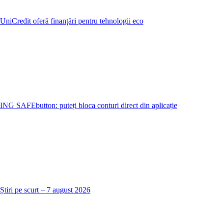
UniCredit oferă finanțări pentru tehnologii eco
ING SAFEbutton: puteți bloca conturi direct din aplicație
Știri pe scurt – 7 august 2026