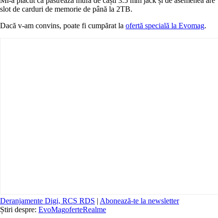
Mi-a plăcut că păstrează mufa de căști 3.5 mm jack și de asemenea are
slot de carduri de memorie de până la 2TB.
Dacă v-am convins, poate fi cumpărat la
ofertă specială la Evomag
.
Deranjamente Digi, RCS RDS
|
Abonează-te la newsletter
Știri despre:
EvoMag
oferte
Realme