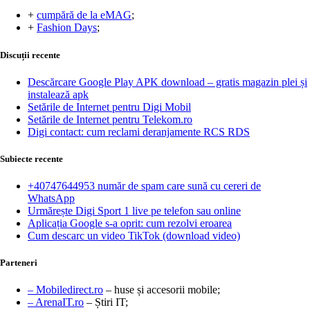
+
cumpără de la eMAG
;
+
Fashion Days
;
Discuții recente
Descărcare Google Play APK download – gratis magazin plei și
instalează apk
Setările de Internet pentru Digi Mobil
Setările de Internet pentru Telekom.ro
Digi contact: cum reclami deranjamente RCS RDS
Subiecte recente
+40747644953 număr de spam care sună cu cereri de
WhatsApp
Urmărește Digi Sport 1 live pe telefon sau online
Aplicația Google s-a oprit: cum rezolvi eroarea
Cum descarc un video TikTok (download video)
Parteneri
– Mobiledirect.ro
– huse și accesorii mobile;
– ArenaIT.ro
– Știri IT;