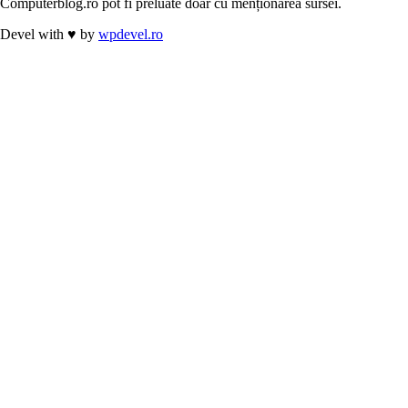
Computerblog.ro pot fi preluate doar cu menționarea sursei.
Devel with
♥
by
wpdevel.ro