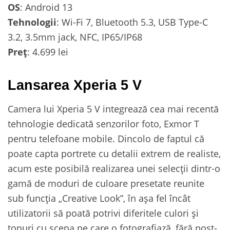
OS
: Android 13
Tehnologii
: Wi-Fi 7, Bluetooth 5.3, USB Type-C
3.2, 3.5mm jack, NFC, IP65/IP68
Preț
: 4.699 lei
Lansarea Xperia 5 V
Camera lui Xperia 5 V integrează cea mai recentă
tehnologie dedicată senzorilor foto, Exmor T
pentru telefoane mobile. Dincolo de faptul că
poate capta portrete cu detalii extrem de realiste,
acum este posibilă realizarea unei selecții dintr-o
gamă de moduri de culoare presetate reunite
sub funcția „Creative Look”, în așa fel încât
utilizatorii să poată potrivi diferitele culori și
tonuri cu scena pe care o fotografiază, fără post-