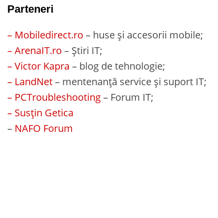
Parteneri
– Mobiledirect.ro
– huse și accesorii mobile;
– ArenaIT.ro
– Știri IT;
– Victor Kapra
– blog de tehnologie;
– LandNet
– mentenanță service și suport IT;
– PCTroubleshooting
– Forum IT;
– Susțin Getica
–
NAFO Forum