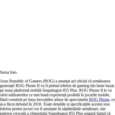
Sursa foto.
Asus Republic of Gamers (ROG) a anunțat azi oficial că următoarea
generație ROG Phone II va fi primul telefon de gaming din lume bazat
pe noua platformă mobilă Snapdragon 855 Plus. ROG Phone II le va
oferi utilizatorilor ce mai bună experiență posibilă în jocurile mobile,
fiind construit pe baza inovațiilor aduse de apreciatului
ROG Phone
, ce
și-a făcut debutul în 2018. Toate detaliile și specificațiile acestui nou
telefon pentru jocuri vor fi anunțate în săptămânile următoare, dar
puterea crescută a chipsetului Snapdragon 855 Plus asigură faptul că