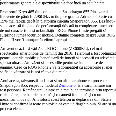
performanța generală a dispozitivului va face încă un salt înainte.
Procesorul Kryo 485 din componența Snapdragon 855 Plus va rula la
frecvențe de până la 2.96GHz, în timp ce grafica Adreno 640 este cu
15% mai rapidă decât în platforma curentă Snapdragon 855. Bazându-
se pe această fundație de performanță ridicată în completarea unei serii
de noi caracteristici și îmbunătățiri, ROG Phone II este pregătit să
surprindă lumea jocurilor mobile. Detaliile complete despre Asus ROG
Phone II vor fi anunțate în viitorul apropiat.
Am avut ocazia să văd Asus ROG Phone (ZS600KL), cel mai
spectaculos smartphone de gaming din 2018. Telefonul a fost optimizat
pentru jocurile mobile și beneficiază de funcții și accesorii cu adevărat
spectaculoase. Am văzut și accesoriile pentru sesiuni intense de
gaming. Cred că ROG Phone 2 va fi compatibil cu accesoriile și sper
să fie la vânzare și la noi câteva dintre ele.
Anul acesta, taiwanezii au lansat și un alt smartphone cu procesor
Snapdragon 855, respectiv modelul
Zenfone 6
, la a cărui lansare am
fost personal. Rămâne unul dintre cele mai bune terminale prin raportul
calitate/preț, are baterie maximă și o cameră foto bună și cu un
mecanism inovator. Am folosit acest telefon în deplasarea din Statele
Unite și confirmă la toate capitolele că este un flagship bun. Și are și un
preț excelent.