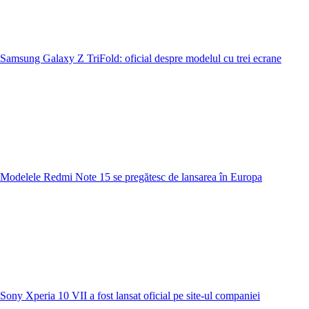
Samsung Galaxy Z TriFold: oficial despre modelul cu trei ecrane
Modelele Redmi Note 15 se pregătesc de lansarea în Europa
Sony Xperia 10 VII a fost lansat oficial pe site-ul companiei