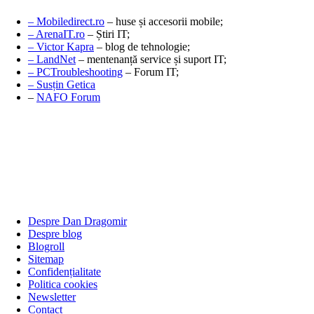
– Mobiledirect.ro
– huse și accesorii mobile;
– ArenaIT.ro
– Știri IT;
– Victor Kapra
– blog de tehnologie;
– LandNet
– mentenanță service și suport IT;
– PCTroubleshooting
– Forum IT;
– Susțin Getica
–
NAFO Forum
Despre Dan Dragomir
Despre blog
Blogroll
Sitemap
Confidențialitate
Politica cookies
Newsletter
Contact