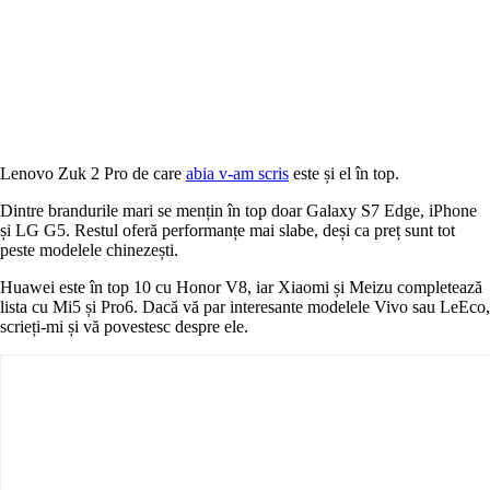
Lenovo Zuk 2 Pro de care
abia v-am scris
este și el în top.
Dintre brandurile mari se mențin în top doar Galaxy S7 Edge, iPhone
și LG G5. Restul oferă performanțe mai slabe, deși ca preț sunt tot
peste modelele chinezești.
Huawei este în top 10 cu Honor V8, iar Xiaomi și Meizu completează
lista cu Mi5 și Pro6. Dacă vă par interesante modelele Vivo sau LeEco,
scrieți-mi și vă povestesc despre ele.