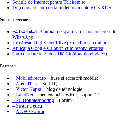
Setările de Internet pentru Telekom.ro
Digi contact: cum reclami deranjamente RCS RDS
Subiecte recente
+40747644953 număr de spam care sună cu cereri de
WhatsApp
Urmărește Digi Sport 1 live pe telefon sau online
Aplicația Google s-a oprit: cum rezolvi eroarea
Cum descarc un video TikTok (download video)
Parteneri
– Mobiledirect.ro
– huse și accesorii mobile;
– ArenaIT.ro
– Știri IT;
– Victor Kapra
– blog de tehnologie;
– LandNet
– mentenanță service și suport IT;
– PCTroubleshooting
– Forum IT;
– Susțin Getica
–
NAFO Forum