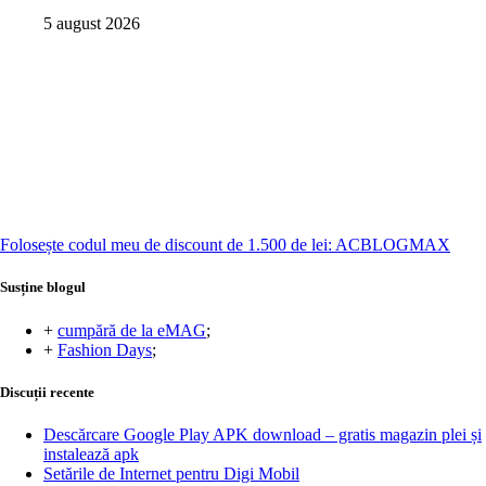
5 august 2026
Folosește codul meu de discount de 1.500 de lei: ACBLOGMAX
Susține blogul
+
cumpără de la eMAG
;
+
Fashion Days
;
Discuții recente
Descărcare Google Play APK download – gratis magazin plei și
instalează apk
Setările de Internet pentru Digi Mobil