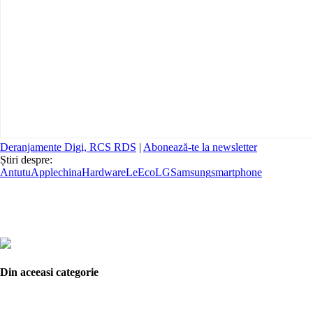
Deranjamente Digi, RCS RDS
|
Abonează-te la newsletter
Știri despre:
Antutu
Apple
china
Hardware
LeEco
LG
Samsung
smartphone
Din aceeasi categorie