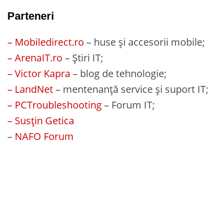
Parteneri
– Mobiledirect.ro
– huse și accesorii mobile;
– ArenaIT.ro
– Știri IT;
– Victor Kapra
– blog de tehnologie;
– LandNet
– mentenanță service și suport IT;
– PCTroubleshooting
– Forum IT;
– Susțin Getica
–
NAFO Forum