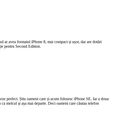
nul ar avea formatul iPhone 8, mai compact și ușor, dar are dotări
ție pentru Second Edition.
neze perfect. Știu oameni care și acum folosesc iPhone SE. Iar a doua
au ca melcul și așa mai departe. Deci oameni care căutau telefon