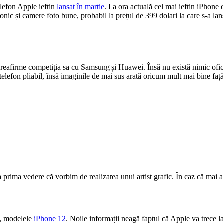
elefon Apple ieftin
lansat în martie
. La ora actuală cel mai ieftin iPhone
nic și camere foto bune, probabil la prețul de 399 dolari la care s-a l
 reafirme competiția sa cu Samsung și Huawei. Însă nu există nimic ofici
telefon pliabil, însă imaginile de mai sus arată oricum mult mai bine față
a prima vedere că vorbim de realizarea unui artist grafic. În caz că mai ap
e, modelele
iPhone 12
. Noile informații neagă faptul că Apple va trece l