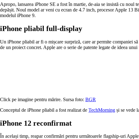
Apropo, lansarea iPhone SE a fost în martie, de-aia se insistă cu noul t
depășit. Noul model ar veni cu ecran de 4.7 inch, procesor Apple 13 Bio
modelul iPhone 9.
iPhone pliabil full-display
Un iPhone pliabil ar fi o mișcare surpriză, care ar permite companiei să
de un proiect concret. Apple are o serie de patente legate de ideea unui 
Click pe imagine pentru mărire. Sursa foto:
BGR
Conceptul de iPhone pliabil a fost realizat de
TechMorning
și se vede l
iPhone 12 reconfirmat
În același timp, reapar confirmări pentru următoarele flagship-uri Appl