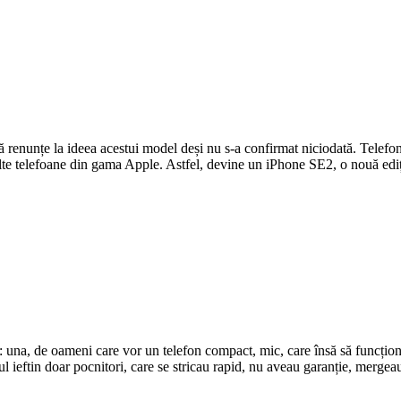
 să renunțe la ideea acestui model deși nu s-a confirmat niciodată. Telefo
 alte telefoane din gama Apple. Astfel, devine un iPhone SE2, o nouă edi
: una, de oameni care vor un telefon compact, mic, care însă să funcțio
ul ieftin doar pocnitori, care se stricau rapid, nu aveau garanție, merge