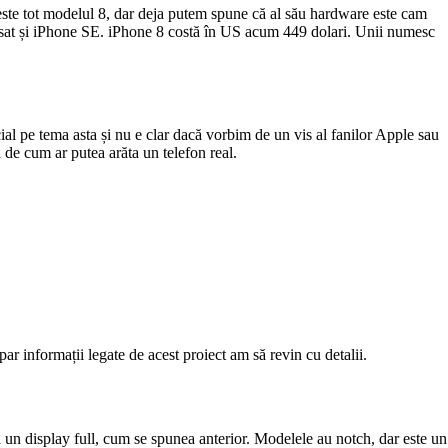
 este tot modelul 8, dar deja putem spune că al său hardware este cam
ansat și iPhone SE. iPhone 8 costă în US acum 449 dolari. Unii numesc
al pe tema asta și nu e clar dacă vorbim de un vis al fanilor Apple sau
 de cum ar putea arăta un telefon real.
ar informații legate de acest proiect am să revin cu detalii.
a un display full, cum se spunea anterior. Modelele au notch, dar este un