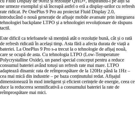
cu Fluid Display de 90Hz și rezoluție QHD+, inspirându-i pe alții să
ne urmeze exemplul și să înceapă astfel o eră a display-urilor cu refresh
rate ridicat. Pe OnePlus 9 Pro au proiectat Fluid Display 2.0,
introducând o nouă generație de afișaje mobile avansate prin integrarea
tehnologiei backplane LTPO și a tehnologiei revoluționare de răspuns
tactil.
Este dificil ca telefoanele să mențină atât o rezoluție bună, cât și o rată
de refresh ridicată în același timp. Asta fără a afecta durata de viață a
bateriei. La OnePlus 9 Pro s-a trecut la o tehnologie de afișaj nouă,
care se ocupă de asta. Cu tehnologia LTPO (Low-Temperature
Polycrystalline Oxide), un panel special conceput pentru a reduce
consumul bateriei având totuși un refresh rate mai mare. LTPO
adaptează dinamic rata de reîmprospătare de la 120Hz până la 1Hz –
cea mai mică din industrie – pe baza conținutului redat. Afișajul
dimensionează în mod inteligent și eficient cerințele de energie, ceea ce
duce la reducerea semnificativă a consumului bateriei la rate de
reîmprospătare mai mici.