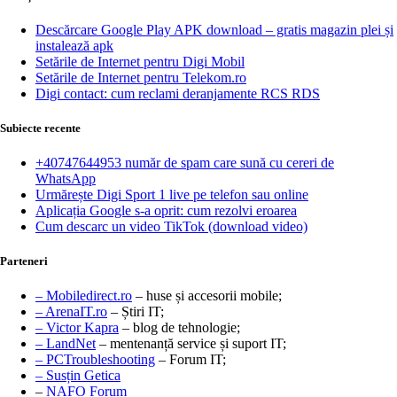
Descărcare Google Play APK download – gratis magazin plei și
instalează apk
Setările de Internet pentru Digi Mobil
Setările de Internet pentru Telekom.ro
Digi contact: cum reclami deranjamente RCS RDS
Subiecte recente
+40747644953 număr de spam care sună cu cereri de
WhatsApp
Urmărește Digi Sport 1 live pe telefon sau online
Aplicația Google s-a oprit: cum rezolvi eroarea
Cum descarc un video TikTok (download video)
Parteneri
– Mobiledirect.ro
– huse și accesorii mobile;
– ArenaIT.ro
– Știri IT;
– Victor Kapra
– blog de tehnologie;
– LandNet
– mentenanță service și suport IT;
– PCTroubleshooting
– Forum IT;
– Susțin Getica
–
NAFO Forum