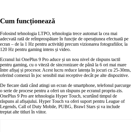
Cum funcționează
Folosind tehnologia LTPO, tehnologia trece automat la cea mai
adecvată rată de reîmprospătare în funcție de operațiunea efectuată pe
ecran – de la 1 Hz pentru activități precum vizionarea fotografiilor, la
120 Hz pentru gaming intens și video.
Ecranul lui OnePlus 9 Pro aduce și un nou nivel de răspuns tactil
pentru gaming, cu o viteză de sincronizare de până la 6 ori mai mare
între afișaj și procesor. Acest lucru reduce latența în jocuri cu 25-30ms,
oferind comenzi în joc sensibil mai receptive decât pe alte dispozitive.
De fiecare dată când atingi un ecran de smartphone, telefonul parcurge
o serie de procese pentru a oferi un răspuns pe ecranul propriu-zis.
OnePlus 9 Pro are tehnologia Hyper Touch, scurtând timpul de
răspuns al afișajului. Hyper Touch va oferi suport pentru League of
Legends, Call of Duty Mobile, PUBG, Brawl Stars și va include
treptat alte titluri în viitor.