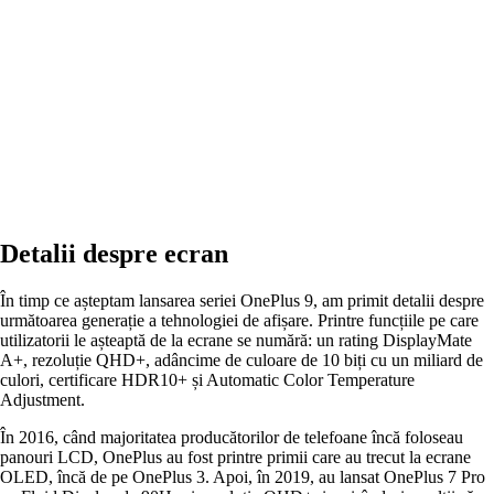
Detalii despre ecran
În timp ce așteptam lansarea seriei OnePlus 9, am primit detalii despre
următoarea generație a tehnologiei de afișare. Printre funcțiile pe care
utilizatorii le așteaptă de la ecrane se numără: un rating DisplayMate
A+, rezoluție QHD+, adâncime de culoare de 10 biți cu un miliard de
culori, certificare HDR10+ și Automatic Color Temperature
Adjustment.
În 2016, când majoritatea producătorilor de telefoane încă foloseau
panouri LCD, OnePlus au fost printre primii care au trecut la ecrane
OLED, încă de pe OnePlus 3. Apoi, în 2019, au lansat OnePlus 7 Pro