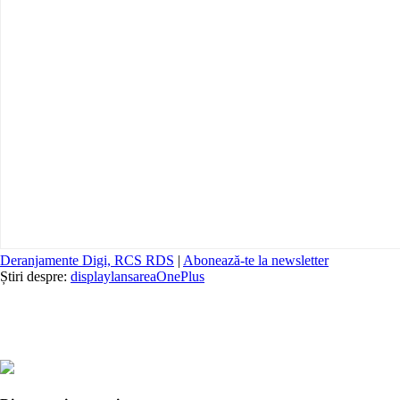
Deranjamente Digi, RCS RDS
|
Abonează-te la newsletter
Știri despre:
display
lansarea
OnePlus