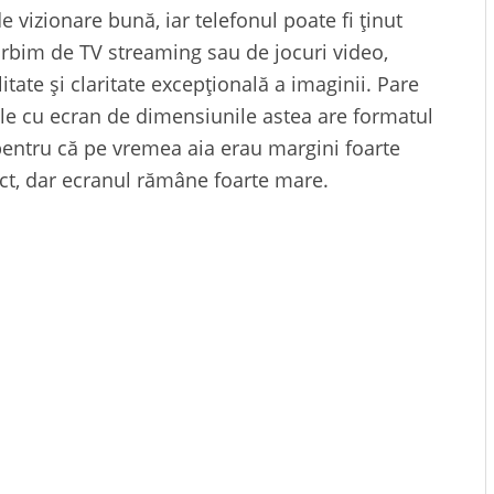
e vizionare bună, iar telefonul poate fi ținut
orbim de TV streaming sau de jocuri video,
ate și claritate excepțională a imaginii. Pare
nele cu ecran de dimensiunile astea are formatul
 pentru că pe vremea aia erau margini foarte
ct, dar ecranul rămâne foarte mare.