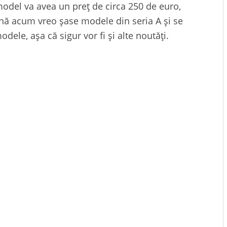
model va avea un preț de circa 250 de euro,
pînă acum vreo șase modele din seria A și se
dele, așa că sigur vor fi și alte noutăți.