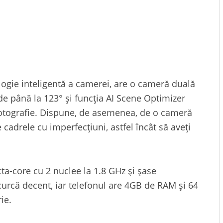
ogie inteligentă a camerei, are o cameră duală
 de până la 123° și funcția AI Scene Optimizer
fotografie. Dispune, de asemenea, de o cameră
cadrele cu imperfecțiuni, astfel încât să aveți
ta-core cu 2 nuclee la 1.8 GHz și șase
urcă decent, iar telefonul are 4GB de RAM și 64
ie.