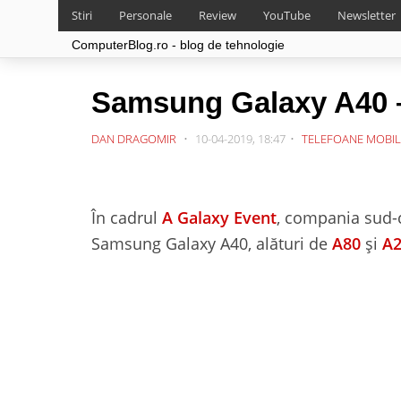
Stiri
Personale
Review
YouTube
Newsletter
ComputerBlog.ro - blog de tehnologie
Samsung Galaxy A40 –
DAN DRAGOMIR
10-04-2019, 18:47
TELEFOANE MOBIL
În cadrul
A Galaxy Event
, compania sud-c
Samsung Galaxy A40, alături de
A80
și
A2