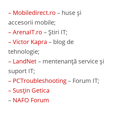
– Mobiledirect.ro
– huse și
accesorii mobile;
– ArenaIT.ro
– Știri IT;
– Victor Kapra
– blog de
tehnologie;
– LandNet
– mentenanță service și
suport IT;
– PCTroubleshooting
– Forum IT;
– Susțin Getica
–
NAFO Forum