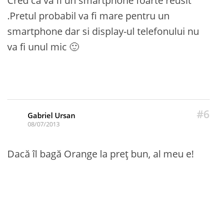
Cred ca va fi un smartphone foarte reusit
.Pretul probabil va fi mare pentru un
smartphone dar si display-ul telefonului nu
va fi unul mic 🙂
#6
Gabriel Ursan
08/07/2013
Dacă îl bagă Orange la preț bun, al meu e!