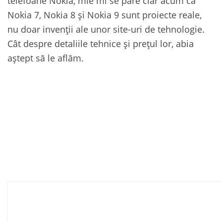
telefoane Nokia, mie mi se pare clar acum că
Nokia 7, Nokia 8 și Nokia 9 sunt proiecte reale,
nu doar invenții ale unor site-uri de tehnologie.
Cât despre detaliile tehnice și prețul lor, abia
aștept să le aflăm.