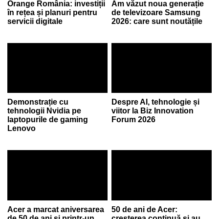
Orange România: investiții
Am văzut noua generație
în rețea și planuri pentru
de televizoare Samsung
servicii digitale
2026: care sunt noutățile
Demonstrație cu
Despre AI, tehnologie și
tehnologii Nvidia pe
viitor la Biz Innovation
laptopurile de gaming
Forum 2026
Lenovo
Acer a marcat aniversarea
50 de ani de Acer:
de 50 de ani și printr-un
creșterea continuă și au