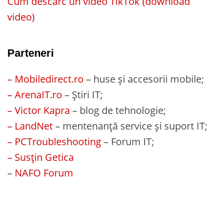
Cum descarc un video TikTok (download
video)
Parteneri
– Mobiledirect.ro
– huse și accesorii mobile;
– ArenaIT.ro
– Știri IT;
– Victor Kapra
– blog de tehnologie;
– LandNet
– mentenanță service și suport IT;
– PCTroubleshooting
– Forum IT;
– Susțin Getica
–
NAFO Forum