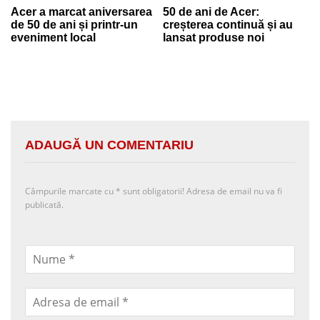
Acer a marcat aniversarea
50 de ani de Acer:
de 50 de ani și printr-un
creșterea continuă și au
eveniment local
lansat produse noi
ADAUGĂ UN COMENTARIU
Câmpurile marcate cu
*
sunt obligatorii! Adresa de email nu va fi
publicată.