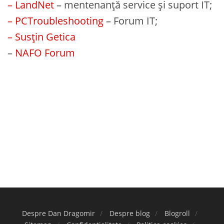
– LandNet
– mentenanță service și suport IT;
– PCTroubleshooting
– Forum IT;
– Susțin Getica
–
NAFO Forum
Despre Dan Dragomir
Despre blog
Blogroll