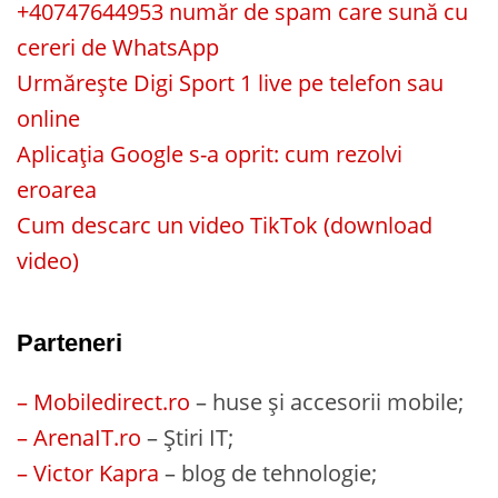
+40747644953 număr de spam care sună cu
cereri de WhatsApp
Urmărește Digi Sport 1 live pe telefon sau
online
Aplicația Google s-a oprit: cum rezolvi
eroarea
Cum descarc un video TikTok (download
video)
Parteneri
– Mobiledirect.ro
– huse și accesorii mobile;
– ArenaIT.ro
– Știri IT;
– Victor Kapra
– blog de tehnologie;