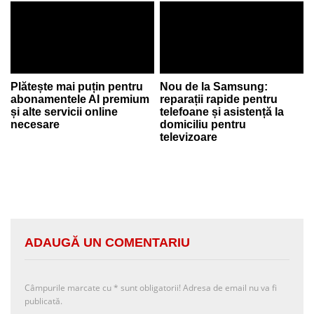
Plătește mai puțin pentru
Nou de la Samsung:
abonamentele AI premium
reparații rapide pentru
și alte servicii online
telefoane și asistență la
necesare
domiciliu pentru
televizoare
ADAUGĂ UN COMENTARIU
Câmpurile marcate cu
*
sunt obligatorii! Adresa de email nu va fi
publicată.