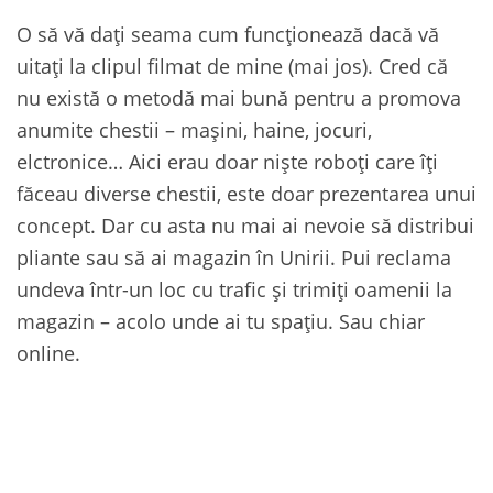
O să vă dați seama cum funcționează dacă vă
uitați la clipul filmat de mine (mai jos). Cred că
nu există o metodă mai bună pentru a promova
anumite chestii – mașini, haine, jocuri,
elctronice… Aici erau doar niște roboți care îți
făceau diverse chestii, este doar prezentarea unui
concept. Dar cu asta nu mai ai nevoie să distribui
pliante sau să ai magazin în Unirii. Pui reclama
undeva într-un loc cu trafic și trimiți oamenii la
magazin – acolo unde ai tu spațiu. Sau chiar
online.