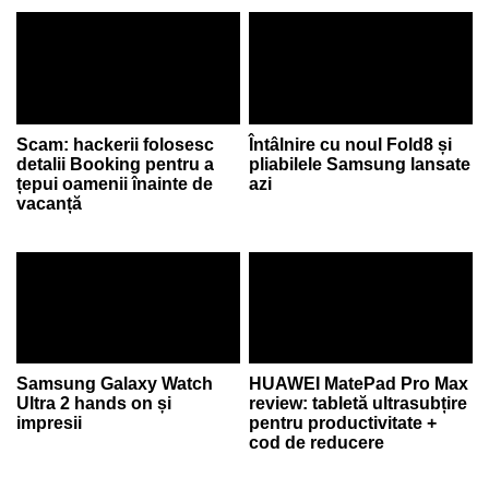
Scam: hackerii folosesc
Întâlnire cu noul Fold8 și
detalii Booking pentru a
pliabilele Samsung lansate
țepui oamenii înainte de
azi
vacanță
Samsung Galaxy Watch
HUAWEI MatePad Pro Max
Ultra 2 hands on și
review: tabletă ultrasubțire
impresii
pentru productivitate +
cod de reducere