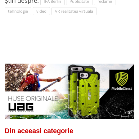
Știri despre:
IFA Berlin
Publicitate
reclame
tehnologie
video
VR realitatea virtuala
Din aceeasi categorie