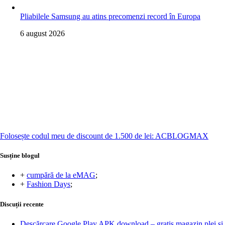
Pliabilele Samsung au atins precomenzi record în Europa
6 august 2026
Folosește codul meu de discount de 1.500 de lei: ACBLOGMAX
Susține blogul
+
cumpără de la eMAG
;
+
Fashion Days
;
Discuții recente
Descărcare Google Play APK download – gratis magazin plei și