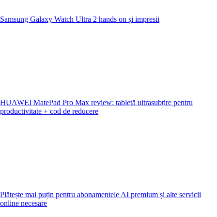
Samsung Galaxy Watch Ultra 2 hands on și impresii
HUAWEI MatePad Pro Max review: tabletă ultrasubțire pentru
productivitate + cod de reducere
Plătește mai puțin pentru abonamentele AI premium și alte servicii
online necesare