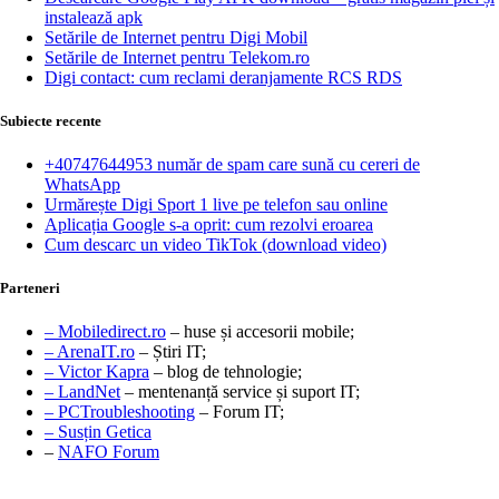
instalează apk
Setările de Internet pentru Digi Mobil
Setările de Internet pentru Telekom.ro
Digi contact: cum reclami deranjamente RCS RDS
Subiecte recente
+40747644953 număr de spam care sună cu cereri de
WhatsApp
Urmărește Digi Sport 1 live pe telefon sau online
Aplicația Google s-a oprit: cum rezolvi eroarea
Cum descarc un video TikTok (download video)
Parteneri
– Mobiledirect.ro
– huse și accesorii mobile;
– ArenaIT.ro
– Știri IT;
– Victor Kapra
– blog de tehnologie;
– LandNet
– mentenanță service și suport IT;
– PCTroubleshooting
– Forum IT;
– Susțin Getica
–
NAFO Forum