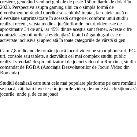
creștere, generând venituri globale de peste 150 miliarde de dolari în
2023. Perspectiva asupra gaming-ului ca o simplă formă de
divertisment în rândul tinerilor se schimbă treptat, iar datele arată o
diversitate surprinzătoare în această categorie: conform unui studiu
realizat recent, vârsta medie a jucătorilor de jocuri video este de
aproximativ 34 de ani, iar 45% dintre aceștia sunt femei. Aceste cifre
contrazic stereotipurile și evidențiază faptul că gaming-ul este o
activitate inclusivă și apreciată în toate categoriile de vârstă și gen.
Cam 7,8 milioane de români joacă jocuri video pe smartphone-uri, PC-
uri, console sau tablete, a dezvăluit cel mai complex studiu public
realizat vreodată despre utilizatorii de jocuri video din România, studiu
comandat de RGDA (Asociația Dezvoltatorilor de Jocuri Video din
România).
Studiul detaliază care sunt cele mai populare platforme pe care românii
se joacă, câți bani investesc în jocurile video, de unde își achiziționează
jocurile, unde și de ce se joacă.