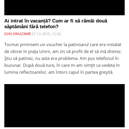
Ai intrat în vacanță? Cum ar fi să rămâi două
săptămâni fără telefon?
DAN DRAGOMIR
21-12-2015, 12:30
Tocmai primisem un voucher la patinoarul care era instalat
de obicei în piața Unirii, am zis să profit de el să mă distrez.
Știu să patinez, nu asta era problema. Am pus telefonul în
buzunar. După două ture, în care m-am simțit ca vedeta în
lumina reflectoarelor, am întors capul în partea greșită.