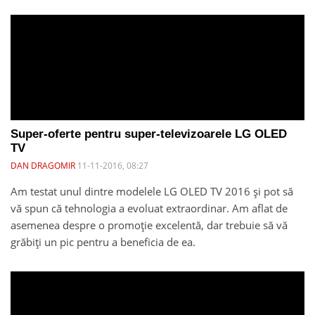
Super-oferte pentru super-televizoarele LG OLED
TV
DAN DRAGOMIR
11-11-2016, 08:27
Am testat unul dintre modelele LG OLED TV 2016 și pot să
vă spun că tehnologia a evoluat extraordinar. Am aflat de
asemenea despre o promoție excelentă, dar trebuie să vă
grăbiți un pic pentru a beneficia de ea.