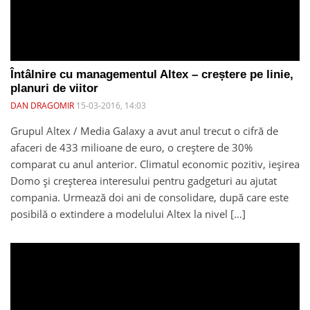
Întâlnire cu managementul Altex – creștere pe linie,
planuri de viitor
DAN DRAGOMIR
15-03-2016, 14:03
Grupul Altex / Media Galaxy a avut anul trecut o cifră de
afaceri de 433 milioane de euro, o creștere de 30%
comparat cu anul anterior. Climatul economic pozitiv, ieșirea
Domo și creșterea interesului pentru gadgeturi au ajutat
compania. Urmează doi ani de consolidare, după care este
posibilă o extindere a modelului Altex la nivel […]