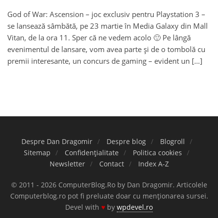
God of War: Ascension – joc exclusiv pentru Playstation 3 –
se lansează sâmbătă, pe 23 martie în Media Galaxy din Mall
Vitan, de la ora 11. Sper că ne vedem acolo 🙂 Pe lângă
evenimentul de lansare, vom avea parte și de o tombolă cu
premii interesante, un concurs de gaming – evident un […]
Despre Dan Dragomir
Despre blog
Blogroll
Sitemap
Confidențialitate
Politica cookies
Newsletter
Contact
Index A-Z
© 2011 - 2026 ComputerBlog.Ro by Dan Dragomir. Articolele
Computerblog.ro pot fi preluate doar cu menționarea sursei.
Devel with
♥
by
wpdevel.ro