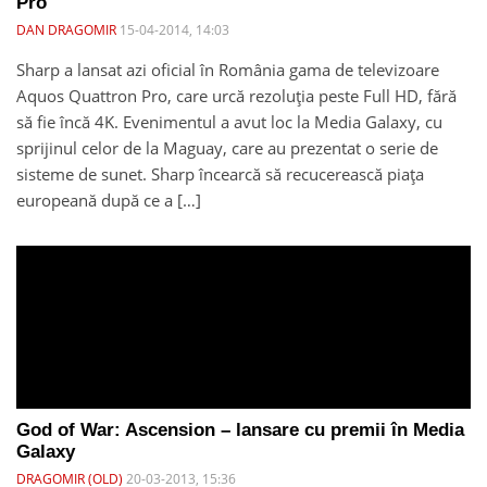
Pro
DAN DRAGOMIR
15-04-2014, 14:03
Sharp a lansat azi oficial în România gama de televizoare
Aquos Quattron Pro, care urcă rezoluția peste Full HD, fără
să fie încă 4K. Evenimentul a avut loc la Media Galaxy, cu
sprijinul celor de la Maguay, care au prezentat o serie de
sisteme de sunet. Sharp încearcă să recucerească piața
europeană după ce a […]
God of War: Ascension – lansare cu premii în Media
Galaxy
DRAGOMIR (OLD)
20-03-2013, 15:36