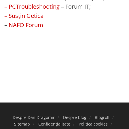
– PCTroubleshooting
– Forum IT;
– Susțin Getica
–
NAFO Forum
Despre Dan Dragomir
Despre blog
Blogroll
Sitemap
Confidențialitate
Politica cookies