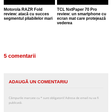
Motorola RAZR Fold
TCL NxtPaper 70 Pro
review: atacă cu succes
review: un smartphone cu
segmentul pliabilelor mari
ecran mat care protejează
vederea
5 comentarii
ADAUGĂ UN COMENTARIU
Câmpurile marcate cu
*
sunt obligatorii! Adresa de email nu va fi
publicată.