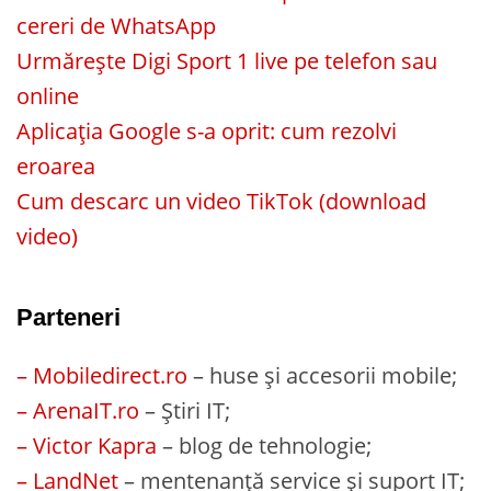
cereri de WhatsApp
Urmărește Digi Sport 1 live pe telefon sau
online
Aplicația Google s-a oprit: cum rezolvi
eroarea
Cum descarc un video TikTok (download
video)
Parteneri
– Mobiledirect.ro
– huse și accesorii mobile;
– ArenaIT.ro
– Știri IT;
– Victor Kapra
– blog de tehnologie;
– LandNet
– mentenanță service și suport IT;