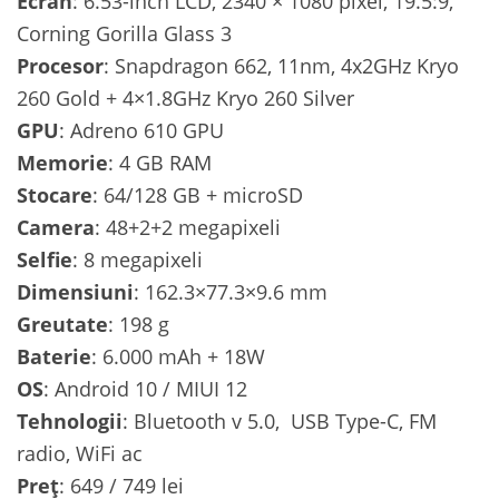
Ecran
: 6.53-inch LCD, 2340 × 1080 pixel, 19.5:9,
Corning Gorilla Glass 3
Procesor
: Snapdragon 662, 11nm, 4x2GHz Kryo
260 Gold + 4×1.8GHz Kryo 260 Silver
GPU
: Adreno 610 GPU
Memorie
: 4 GB RAM
Stocare
: 64/128 GB + microSD
Camera
: 48+2+2 megapixeli
Selfie
: 8 megapixeli
Dimensiuni
: 162.3×77.3×9.6 mm
Greutate
: 198 g
Baterie
: 6.000 mAh + 18W
OS
: Android 10 / MIUI 12
Tehnologii
: Bluetooth v 5.0, USB Type-C, FM
radio, WiFi ac
Preț
: 649 / 749 lei