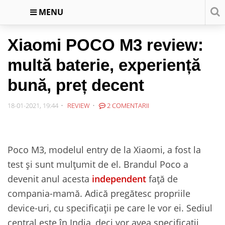
MENU
Xiaomi POCO M3 review:
multă baterie, experiență
bună, preț decent
18-01-2021, 19:44
REVIEW
2 COMENTARII
Poco M3, modelul entry de la Xiaomi, a fost la
test și sunt mulțumit de el. Brandul Poco a
devenit anul acesta
independent
față de
compania-mamă. Adică pregătesc propriile
device-uri, cu specificații pe care le vor ei. Sediul
central este în India, deci vor avea specificații