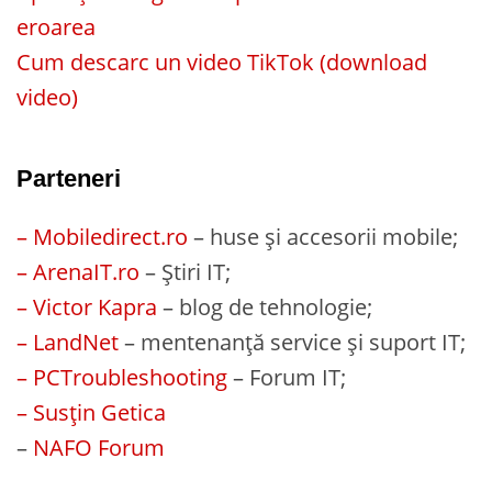
eroarea
Cum descarc un video TikTok (download
video)
Parteneri
– Mobiledirect.ro
– huse și accesorii mobile;
– ArenaIT.ro
– Știri IT;
– Victor Kapra
– blog de tehnologie;
– LandNet
– mentenanță service și suport IT;
– PCTroubleshooting
– Forum IT;
– Susțin Getica
–
NAFO Forum