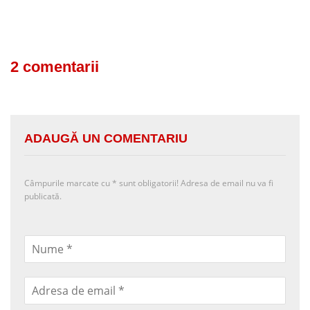
2 comentarii
ADAUGĂ UN COMENTARIU
Câmpurile marcate cu
*
sunt obligatorii! Adresa de email nu va fi
publicată.