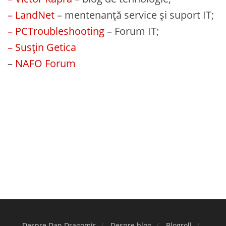
– LandNet
– mentenanță service și suport IT;
– PCTroubleshooting
– Forum IT;
– Susțin Getica
–
NAFO Forum
Despre Dan Dragomir
Despre blog
Blogroll