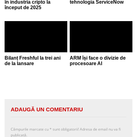
în industria cripto la
tehnologia ServiceNow
început de 2025
Bilanț Freshful la trei ani
ARM își face o divizie de
de la lansare
procesoare AI
ADAUGĂ UN COMENTARIU
Câmpurile marcate cu
*
sunt obligatorii! Adresa de email nu va fi
publicată.