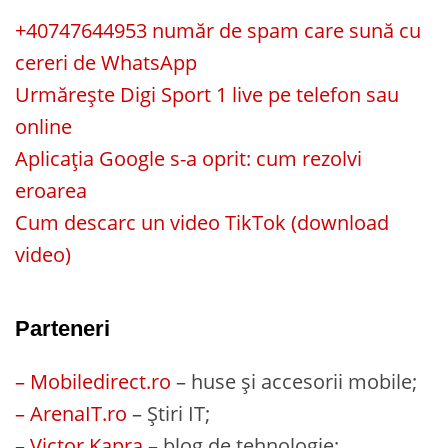
+40747644953 număr de spam care sună cu
cereri de WhatsApp
Urmărește Digi Sport 1 live pe telefon sau
online
Aplicația Google s-a oprit: cum rezolvi
eroarea
Cum descarc un video TikTok (download
video)
Parteneri
– Mobiledirect.ro
– huse și accesorii mobile;
– ArenaIT.ro
– Știri IT;
– Victor Kapra
– blog de tehnologie;