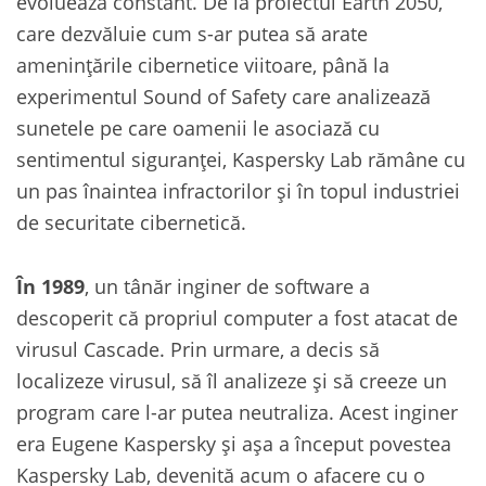
evoluează constant. De la proiectul Earth 2050,
care dezvăluie cum s-ar putea să arate
amenințările cibernetice viitoare, până la
experimentul Sound of Safety care analizează
sunetele pe care oamenii le asociază cu
sentimentul siguranței, Kaspersky Lab rămâne cu
un pas înaintea infractorilor și în topul industriei
de securitate cibernetică.
În 1989
, un tânăr inginer de software a
descoperit că propriul computer a fost atacat de
virusul Cascade. Prin urmare, a decis să
localizeze virusul, să îl analizeze și să creeze un
program care l-ar putea neutraliza. Acest inginer
era Eugene Kaspersky și așa a început povestea
Kaspersky Lab, devenită acum o afacere cu o