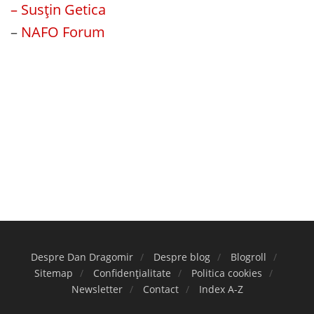
– Susțin Getica
–
NAFO Forum
Despre Dan Dragomir
Despre blog
Blogroll
Sitemap
Confidențialitate
Politica cookies
Newsletter
Contact
Index A-Z