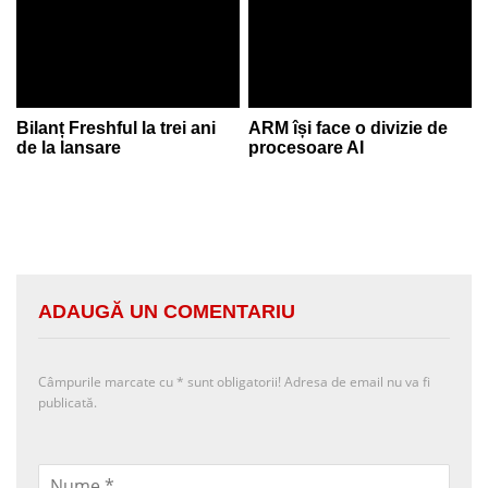
Bilanț Freshful la trei ani
ARM își face o divizie de
de la lansare
procesoare AI
ADAUGĂ UN COMENTARIU
Câmpurile marcate cu
*
sunt obligatorii! Adresa de email nu va fi
publicată.