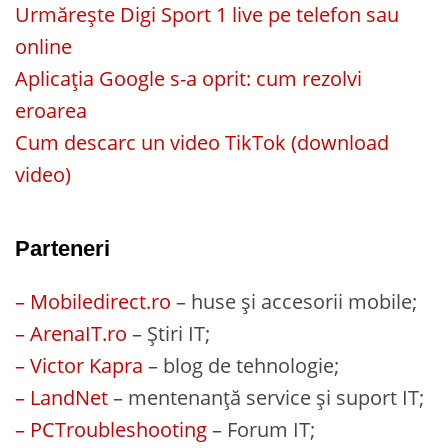
Urmărește Digi Sport 1 live pe telefon sau
online
Aplicația Google s-a oprit: cum rezolvi
eroarea
Cum descarc un video TikTok (download
video)
Parteneri
– Mobiledirect.ro
– huse și accesorii mobile;
– ArenaIT.ro
– Știri IT;
– Victor Kapra
– blog de tehnologie;
– LandNet
– mentenanță service și suport IT;
– PCTroubleshooting
– Forum IT;