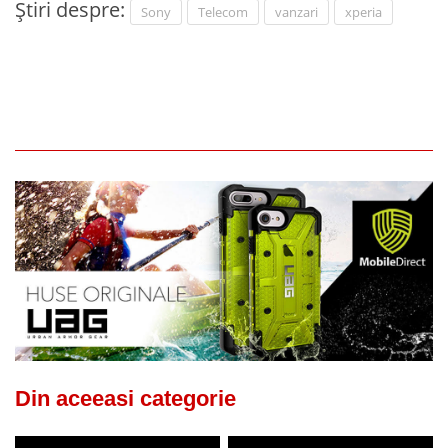
Știri despre:
Sony
Telecom
vanzari
xperia
Din aceeasi categorie