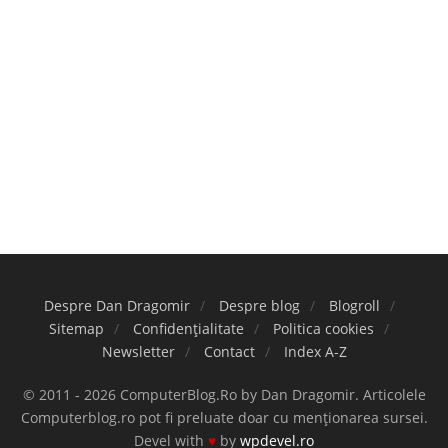
Despre Dan Dragomir
Despre blog
Blogroll
Sitemap
Confidențialitate
Politica cookies
Newsletter
Contact
Index A-Z
© 2011 - 2026 ComputerBlog.Ro by Dan Dragomir. Articolele
Computerblog.ro pot fi preluate doar cu menționarea sursei.
Devel with
♥
by
wpdevel.ro