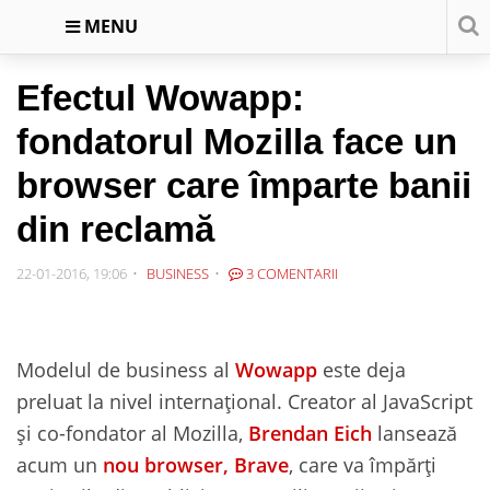
MENU
Efectul Wowapp:
fondatorul Mozilla face un
browser care împarte banii
din reclamă
22-01-2016, 19:06
BUSINESS
3 COMENTARII
Modelul de business al
Wowapp
este deja
preluat la nivel internațional. Creator al JavaScript
și co-fondator al Mozilla,
Brendan Eich
lansează
acum un
nou browser, Brave
, care va împărți