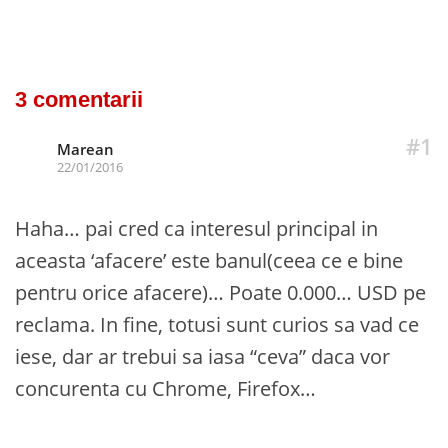
3 comentarii
#1
Marean
22/01/2016
Haha… pai cred ca interesul principal in
aceasta ‘afacere’ este banul(ceea ce e bine
pentru orice afacere)… Poate 0.000… USD pe
reclama. In fine, totusi sunt curios sa vad ce
iese, dar ar trebui sa iasa “ceva” daca vor
concurenta cu Chrome, Firefox…