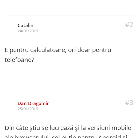
#2
Catalin
24/01/2016
E pentru calculatoare, ori doar pentru
telefoane?
#3
Dan Dragomir
25/01/2016
Din câte știu se lucrează și la versiuni mobile
ale browserului, cel puțin pentru Android și