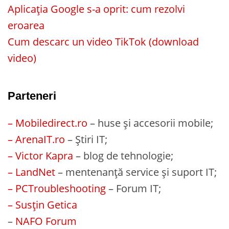
Aplicația Google s-a oprit: cum rezolvi
eroarea
Cum descarc un video TikTok (download
video)
Parteneri
– Mobiledirect.ro
– huse și accesorii mobile;
– ArenaIT.ro
– Știri IT;
– Victor Kapra
– blog de tehnologie;
– LandNet
– mentenanță service și suport IT;
– PCTroubleshooting
– Forum IT;
– Susțin Getica
–
NAFO Forum