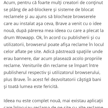
Acum, pentru că foarte mulți creatori de conținut
se plâng de ad-blockere și sisteme de blocat
reclamele și au ajuns să blocheze browserele
care au instalat așa ceva, Brave a venit cu o idee
nouă, după părerea mea ideea cu care a plecat la
drum Wowapp. Ok, în acord cu publisherii și cu
utilizatorii, browserul poate afișa reclame în locul
celor aflate pe site. Adică păstrează spațiile unde
erau bannere, dar acum plasează acolo propriile
reclame. Veniturile din reclame se împart între
publisherul respectiv și utilizatorul browserului,
plus Brave. În acest fel dezvoltatorii câștigă bani
și toată lumea este fericită.
Ideea nu este complet nouă, mai existau aplicații
care înlocuiau reclama de pe site cu alte reclame,