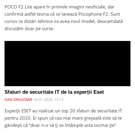
POCO F2 Lite apare în primele imagini neoficiale, dar
confirmă astfel teoria că se lanează Pocophone F2. Sunt
curios ce dotări tehnice va avea noul model, deocamdată
discutăm doar pe surse.
Sfaturi de securitate IT de la experții Eset
DAN DRAGOMIR
16-01-2020, 15:13
Experții ESET au realizat un top 20 sfaturi de securitate IT
pentru 2020. Ei spun că cea mai mare greșeală este să te
gândești că “doar n-o să ți se întâmple asta tocmai ție”.