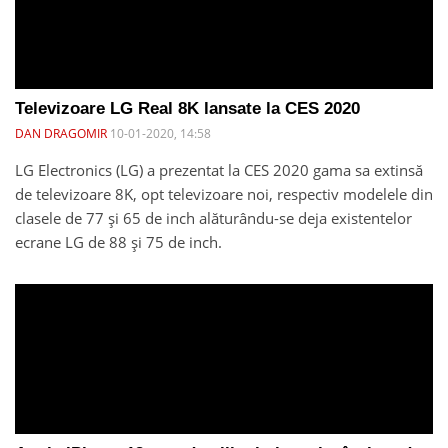
Televizoare LG Real 8K lansate la CES 2020
DAN DRAGOMIR
10-01-2020, 14:58
LG Electronics (LG) a prezentat la CES 2020 gama sa extinsă
de televizoare 8K, opt televizoare noi, respectiv modelele din
clasele de 77 și 65 de inch alăturându-se deja existentelor
ecrane LG de 88 și 75 de inch.