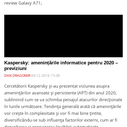
review Galaxy A71;
Kaspersky: amenințările informatice pentru 2020 –
previziuni
DAN DRAGOMIR
04-12-2019, 15:38
Cercetătorii Kaspersky și-au prezentat viziunea asupra
amenințărilor avansate și persistente (APT) din anul 2020,
subliniind cum se va schimba peisajul atacurilor direcționate
în lunile următoare. Tendința generală arată că amenințările
vor crește în complexitate și vor fi mai bine țintite,
diversificându-se sub influența factorilor externi, cum ar fi
dezvoltarea și propagarea învățării automatizate,