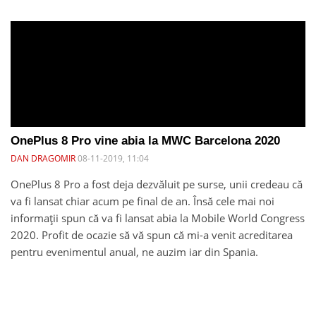
OnePlus 8 Pro vine abia la MWC Barcelona 2020
DAN DRAGOMIR
08-11-2019, 11:04
OnePlus 8 Pro a fost deja dezvăluit pe surse, unii credeau că
va fi lansat chiar acum pe final de an. Însă cele mai noi
informații spun că va fi lansat abia la Mobile World Congress
2020. Profit de ocazie să vă spun că mi-a venit acreditarea
pentru evenimentul anual, ne auzim iar din Spania.