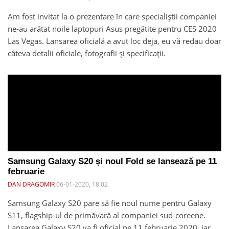
Am fost invitat la o prezentare în care specialiștii companiei
ne-au arătat noile laptopuri Asus pregătite pentru CES 2020
Las Vegas. Lansarea oficială a avut loc deja, eu vă redau doar
câteva detalii oficiale, fotografii și specificații.
Samsung Galaxy S20 și noul Fold se lansează pe 11
februarie
DAN DRAGOMIR
06-01-2020, 18:02
Samsung Galaxy S20 pare să fie noul nume pentru Galaxy
S11, flagship-ul de primăvară al companiei sud-coreene.
Lansarea Galaxy S20 va fi oficial pe 11 februarie 2020, iar