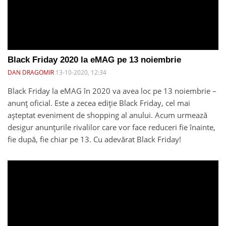
Black Friday 2020 la eMAG pe 13 noiembrie
DAN DRAGOMIR
13-10-2020, 12:34
Black Friday la eMAG în 2020 va avea loc pe 13 noiembrie –
anunț oficial. Este a zecea ediție Black Friday, cel mai
așteptat eveniment de shopping al anului. Acum urmează
desigur anunțurile rivalilor care vor face reduceri fie înainte,
fie după, fie chiar pe 13. Cu adevărat Black Friday!