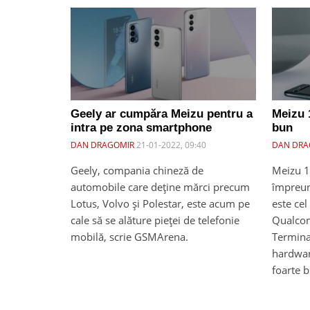
Geely ar cumpăra Meizu pentru a
Meizu 1
intra pe zona smartphone
bun
DAN DRAGOMIR
21-01-2022, 09:40
DAN DRA
Geely, compania chineză de
Meizu 17
automobile care deține mărci precum
împreun
Lotus, Volvo și Polestar, este acum pe
este cel
cale să se alăture pieței de telefonie
Qualco
mobilă, scrie GSMArena.
Termina
hardwar
foarte b