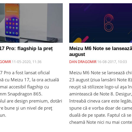
7 Pro: flagship la preț
Meizu M6 Note se lansează
august
GOMIR
11-05-2020, 11:36
DAN DRAGOMIR
16-08-2017, 10:03
 Pro a fost lansat oficial
Meizu M6 Note se lansează chi
ă cu Meizu 17, la ora actuală
23 august (ziua lansării Note 8)
 mai accesibil flagship cu
reușit să stilizeze logo-ul așa î
mm Snapdragon 865.
amintească de Note 8. Desigur
lul are design premium, dotări
întreabă cineva care este legăt
e bune și un nivel de preț
spune că e vorba doar de came
un.
duală de pe spate. Faptul că se
cheamă Note nici nu mai conte