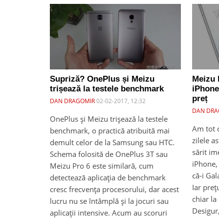
Supriză? OnePlus și Meizu
Meizu 
trișează la testele benchmark
iPhone 
preț
DAN DRAGOMIR
02-02-2017, 12:32
DAN DRA
OnePlus și Meizu trișează la testele
Am tot 
benchmark, o practică atribuită mai
zilele a
demult celor de la Samsung sau HTC.
sărit im
Schema folosită de OnePlus 3T sau
iPhone, 
Meizu Pro 6 este similară, cum
că-i Gal
detectează aplicația de benchmark
Iar preț
cresc frecvența procesorului, dar acest
chiar la
lucru nu se întâmplă și la jocuri sau
Desigur,
aplicații intensive. Acum au scoruri