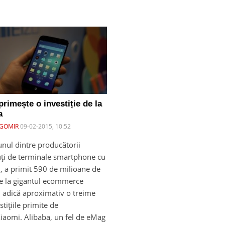
rimește o investiție de la
a
GOMIR
09-02-2015, 10:52
unul dintre producătorii
ți de terminale smartphone cu
, a primit 590 de milioane de
de la gigantul ecommerce
, adică aproximativ o treime
stițiile primite de
Xiaomi. Alibaba, un fel de eMag