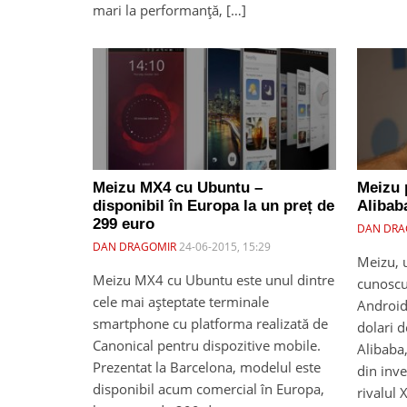
mari la performanță, […]
Meizu MX4 cu Ubuntu –
Meizu p
disponibil în Europa la un preț de
Alibab
299 euro
DAN DRA
DAN DRAGOMIR
24-06-2015, 15:29
Meizu, 
Meizu MX4 cu Ubuntu este unul dintre
cunoscu
cele mai așteptate terminale
Android
smartphone cu platforma realizată de
dolari 
Canonical pentru dispozitive mobile.
Alibaba
Prezentat la Barcelona, modelul este
din inve
disponibil acum comercial în Europa,
rivalul 