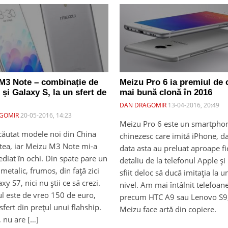
M3 Note – combinație de
Meizu Pro 6 ia premiul de 
și Galaxy S, la un sfert de
mai bună clonă în 2016
DAN DRAGOMIR
13-04-2016, 20:49
GOMIR
20-05-2016, 14:23
Meizu Pro 6 este un smartpho
căutat modele noi din China
chinezesc care imită iPhone, d
stea, iar Meizu M3 Note mi-a
data asta au preluat aproape f
ediat în ochi. Din spate pare un
detaliu de la telefonul Apple și
metalic, frumos, din față zici
sfiit deloc să ducă imitația la un
axy S7, nici nu știi ce să crezi.
nivel. Am mai întâlnit telefoan
ul este de vreo 150 de euro,
precum HTC A9 sau Lenovo S9,
 sfert din prețul unui flahship.
Meizu face artă din copiere.
 nu are […]