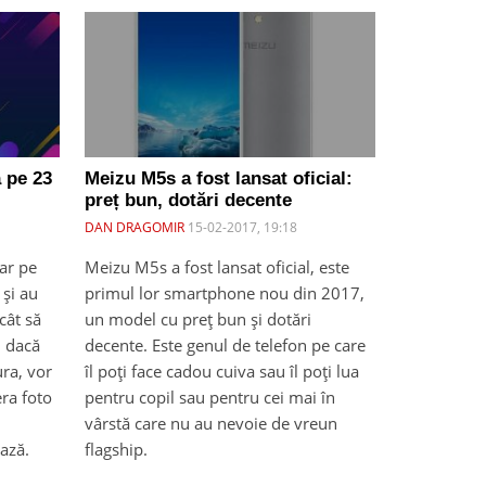
 pe 23
Meizu M5s a fost lansat oficial:
preț bun, dotări decente
DAN DRAGOMIR
15-02-2017, 19:18
ar pe
Meizu M5s a fost lansat oficial, este
 și au
primul lor smartphone nou din 2017,
ncât să
un model cu preț bun și dotări
, dacă
decente. Este genul de telefon pe care
ura, vor
îl poți face cadou cuiva sau îl poți lua
ra foto
pentru copil sau pentru cei mai în
vârstă care nu au nevoie de vreun
ază.
flagship.