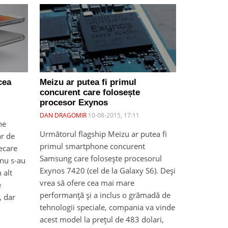
cea
Meizu ar putea fi primul
concurent care folosește
procesor Exynos
DAN DRAGOMIR
10-08-2015, 17:11
ne
Următorul flagship Meizu ar putea fi
ar de
primul smartphone concurent
iecare
Samsung care folosește procesorul
 nu s-au
Exynos 7420 (cel de la Galaxy S6). Deși
 alt
vrea să ofere cea mai mare
e
performanță și a inclus o grămadă de
 dar
tehnologii speciale, compania va vinde
acest model la prețul de 483 dolari,