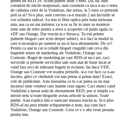
pentru un RED 29. Acum platesc doar 5 euro. Da, da, sunt
constient de micile neajunsuri, sunt constient ca inca n-au o retea
de calitatea celor de la Vodafone, dar serios, la 5 euro ce pretentii
poti sa ai? Si-n plus, sunt convins ca-n maxim 2 ani lucrurile se
vor schimba radical. Au tras ei fibra optica prin toata tarisoara
asta, asa ca nu ma indoiesc ca n-or sa fie in stare sa monteze
niste sute de relee pentru a avea o acoperire cel putin egala cu
vDF sau Orange. Dar reactia ta e fireasca. Tu esti printre
putinele bloguri care scriu despre subiect, si-o faci la modul in
care ii incurajezi pe oameni sa nu-si faca abonamente. De ce?
Pentru ca atat tu cat si ceilalti blogari ciuguliti cate ceva din
bugetele uriase de marketing ale Vodafone, Orange sau
Comoste. Buget de marketing pe care RDS-ul nu-l are, caci
serviciile si preturile serviciilor sale sunt atat de bune incat se
vand fara zeci de milioane bagete in reclame. Iar daca VDF,
Orange sau Cosmote vor scadea preturile, si-o vor face ca n-au
incotro, ghici ce cheltuieli vor taia prima si prima data? Exact,
cele de publicitate. Asta inseamna ca tu s-ar putea sa nu mai
incasezi niste venituri care inainte erau sigure. Caci atunci cand
Vodafone a lansat suita de abonamente RED, pur si simplu s-a
inrosit netu si toate blogurile aveau articole la unison. Toate
platite. Asta explica intr-o oarecare masura reactia ta. Si-n plus
RDS-ul nu prea trimite echipamente-n teste, asa cum face
Vodafone, Orange sau Cosmote. Ceea ce e o alta veste proasta
pentru tine.