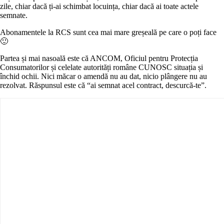
zile, chiar dacă ți-ai schimbat locuința, chiar dacă ai toate actele
semnate.
Abonamentele la RCS sunt cea mai mare greșeală pe care o poți face
🙂
Partea și mai nasoală este că ANCOM, Oficiul pentru Protecția
Consumatorilor și celelate autorități române CUNOSC situația și
închid ochii. Nici măcar o amendă nu au dat, nicio plângere nu au
rezolvat. Răspunsul este că “ai semnat acel contract, descurcă-te”.