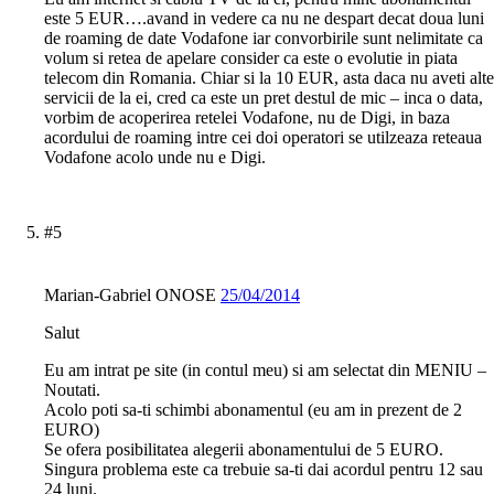
este 5 EUR….avand in vedere ca nu ne despart decat doua luni
de roaming de date Vodafone iar convorbirile sunt nelimitate ca
volum si retea de apelare consider ca este o evolutie in piata
telecom din Romania. Chiar si la 10 EUR, asta daca nu aveti alte
servicii de la ei, cred ca este un pret destul de mic – inca o data,
vorbim de acoperirea retelei Vodafone, nu de Digi, in baza
acordului de roaming intre cei doi operatori se utilzeaza reteaua
Vodafone acolo unde nu e Digi.
#5
Marian-Gabriel ONOSE
25/04/2014
Salut
Eu am intrat pe site (in contul meu) si am selectat din MENIU –
Noutati.
Acolo poti sa-ti schimbi abonamentul (eu am in prezent de 2
EURO)
Se ofera posibilitatea alegerii abonamentului de 5 EURO.
Singura problema este ca trebuie sa-ti dai acordul pentru 12 sau
24 luni.