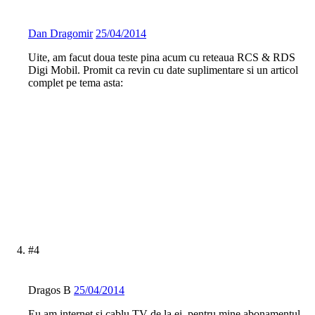
Dan Dragomir
25/04/2014
Uite, am facut doua teste pina acum cu reteaua RCS & RDS
Digi Mobil. Promit ca revin cu date suplimentare si un articol
complet pe tema asta:
#4
Dragos B
25/04/2014
Eu am internet si cablu TV de la ei, pentru mine abonamentul