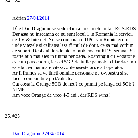
#24
Adrian
27/04/2014
D`le Dan Dragomir se vede clar ca nu sunteti un fan RCS-RDS.
Dar asta nu inseamna ca nu sunt locul 1 in Romania la servicii
de TV & Internet. Nu se compara cu UPC sau Romtelecom
unde vitezele si calitatea lasa ff mult de dorit, ce sa mai vorbim
de suport. De 4 ani de zile nici o problema cu RDS, semnal 3G
foarte bun mai ales in ultima perioada. Roamingul cu Vodafone
este un plus enorm, iar cei 5GB de trafic pe mobil chiar daca nu
este la cea mai mare viteza… depaseste orice alt operator.
Ar fi frumos sa va tineti opiniile personale pt. d-voastra si sa
faceti comparatiile pret/calitate.
Cat costa la Orange 5GB de net ? ce primiti pe langa cei 5Gb ?
NIMIC !
Am voce Orange de vreo 4-5 ani.. dar RDS wins !
#25
Dan Dragomir
27/04/2014