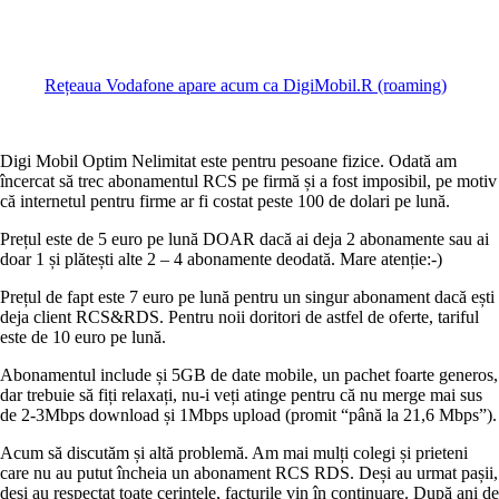
Rețeaua Vodafone apare acum ca DigiMobil.R (roaming)
Digi Mobil Optim Nelimitat este pentru pesoane fizice. Odată am
încercat să trec abonamentul RCS pe firmă și a fost imposibil, pe motiv
că internetul pentru firme ar fi costat peste 100 de dolari pe lună.
Prețul este de 5 euro pe lună DOAR dacă ai deja 2 abonamente sau ai
doar 1 și plătești alte 2 – 4 abonamente deodată. Mare atenție:-)
Prețul de fapt este 7 euro pe lună pentru un singur abonament dacă ești
deja client RCS&RDS. Pentru noii doritori de astfel de oferte, tariful
este de 10 euro pe lună.
Abonamentul include și 5GB de date mobile, un pachet foarte generos,
dar trebuie să fiți relaxați, nu-i veți atinge pentru că nu merge mai sus
de 2-3Mbps download și 1Mbps upload (promit “până la 21,6 Mbps”).
Acum să discutăm și altă problemă. Am mai mulți colegi și prieteni
care nu au putut încheia un abonament RCS RDS. Deși au urmat pașii,
deși au respectat toate cerințele, facturile vin în continuare. După ani de