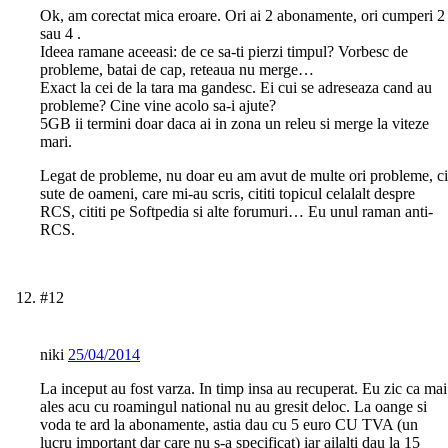
Ok, am corectat mica eroare. Ori ai 2 abonamente, ori cumperi 2
sau 4 .
Ideea ramane aceeasi: de ce sa-ti pierzi timpul? Vorbesc de
probleme, batai de cap, reteaua nu merge…
Exact la cei de la tara ma gandesc. Ei cui se adreseaza cand au
probleme? Cine vine acolo sa-i ajute?
5GB ii termini doar daca ai in zona un releu si merge la viteze
mari.
Legat de probleme, nu doar eu am avut de multe ori probleme, ci
sute de oameni, care mi-au scris, cititi topicul celalalt despre
RCS, cititi pe Softpedia si alte forumuri… Eu unul raman anti-
RCS.
#12
niki
25/04/2014
La inceput au fost varza. In timp insa au recuperat. Eu zic ca mai
ales acu cu roamingul national nu au gresit deloc. La oange si
voda te ard la abonamente, astia dau cu 5 euro CU TVA (un
lucru important dar care nu s-a specificat) iar ailalti dau la 15