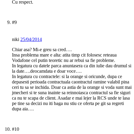
Cu respect.
#9
niki
25/04/2014
Chiar asa? Mi-e greu sa cred….
Insa problema mare e alta: atita timp cit folosesc reteaua
Vodafone cel putin teoretic nu ar rebui sa fie probleme.
In legatura cu datele parca anuntasera ca din iulie dau drumul si
la date….deocamdata e doar voce….
In legatura cu contractele: si la orange si oricunde, dupa ce
depasesti perioada contractuala caontractul ramine valabil pina
ceri tu sa se inchida. Doar ca astia de la orange si voda sunt mai
jmecheri si te suna inainte sa reinnoiasca contractul sa fie siguri
ca nu te scapa de client. Asadar e mai lejer la RCS unde te lasa
pe tine sa decizi nu iti baga nu stiu ce oferta pe git sa regreti
dupa aia….
#10