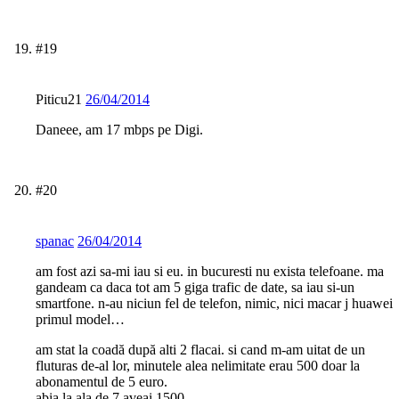
#19
Piticu21
26/04/2014
Daneee, am 17 mbps pe Digi.
#20
spanac
26/04/2014
am fost azi sa-mi iau si eu. in bucuresti nu exista telefoane. ma
gandeam ca daca tot am 5 giga trafic de date, sa iau si-un
smartfone. n-au niciun fel de telefon, nimic, nici macar j huawei
primul model…
am stat la coadă după alti 2 flacai. si cand m-am uitat de un
fluturas de-al lor, minutele alea nelimitate erau 500 doar la
abonamentul de 5 euro.
abia la ala de 7 aveai 1500.