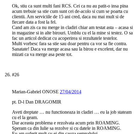
Ok, stiu ca sunt multi fani RCS. Cei ca nu au patit-o insa pina
acum trebuie sa stie cum sunt cei de-acolo si cum se poarta cu
clientii. Am serviciile de 15 ani cred, daca nu mai mult si de
fiecare data a fost la fel.
Cand am zis ca nu merge in cladiri chiar am testat asta – acasa si
in magazine si in alte birouri. Umblu cu el la mine si testez. O sa
fac un articol dedicat cu acoperirea si rezultatele testelor.
Multi vorbesc fara sa stie sau doar pentru ca vor sa fie contra.
Sanatate! Daca va merge acasa sau la birou e excelent, dar nu
mizati ca va merge asa peste tot.
#26
Marian-Gabriel ONOSE
27/04/2014
pt. D-l Dan DRAGOMIR
Aveti dreptate … nu functioneaza in cladiri … eu la job stateam
cu el la geam.
Dar aceasta problema e rezolvata acum prin ROAMING.
Speram ca din Iulie sa rezolve si cu datele in ROAMING.
Eu am suferit mult cu ei din cauza semnalului.