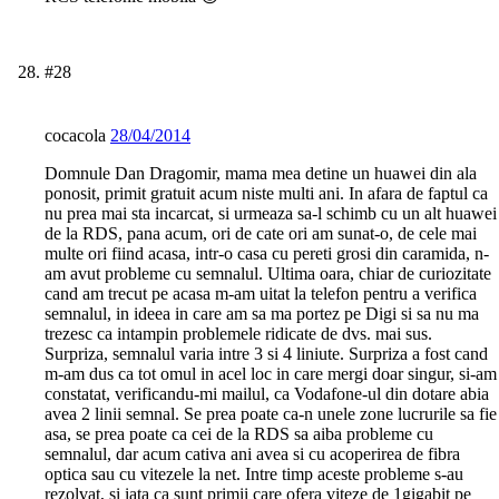
#28
cocacola
28/04/2014
Domnule Dan Dragomir, mama mea detine un huawei din ala
ponosit, primit gratuit acum niste multi ani. In afara de faptul ca
nu prea mai sta incarcat, si urmeaza sa-l schimb cu un alt huawei
de la RDS, pana acum, ori de cate ori am sunat-o, de cele mai
multe ori fiind acasa, intr-o casa cu pereti grosi din caramida, n-
am avut probleme cu semnalul. Ultima oara, chiar de curiozitate
cand am trecut pe acasa m-am uitat la telefon pentru a verifica
semnalul, in ideea in care am sa ma portez pe Digi si sa nu ma
trezesc ca intampin problemele ridicate de dvs. mai sus.
Surpriza, semnalul varia intre 3 si 4 liniute. Surpriza a fost cand
m-am dus ca tot omul in acel loc in care mergi doar singur, si-am
constatat, verificandu-mi mailul, ca Vodafone-ul din dotare abia
avea 2 linii semnal. Se prea poate ca-n unele zone lucrurile sa fie
asa, se prea poate ca cei de la RDS sa aiba probleme cu
semnalul, dar acum cativa ani avea si cu acoperirea de fibra
optica sau cu vitezele la net. Intre timp aceste probleme s-au
rezolvat, si iata ca sunt primii care ofera viteze de 1gigabit pe