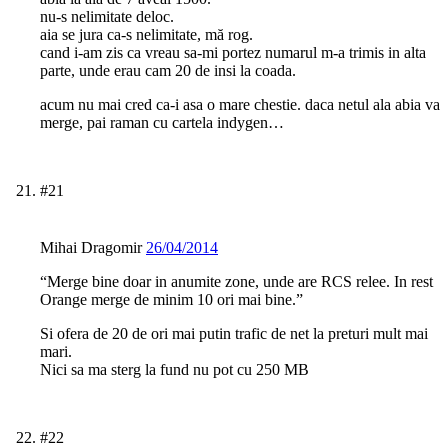
nu-s nelimitate deloc.
aia se jura ca-s nelimitate, mă rog.
cand i-am zis ca vreau sa-mi portez numarul m-a trimis in alta
parte, unde erau cam 20 de insi la coada.
acum nu mai cred ca-i asa o mare chestie. daca netul ala abia va
merge, pai raman cu cartela indygen…
#21
Mihai Dragomir
26/04/2014
“Merge bine doar in anumite zone, unde are RCS relee. In rest
Orange merge de minim 10 ori mai bine.”
Si ofera de 20 de ori mai putin trafic de net la preturi mult mai
mari.
Nici sa ma sterg la fund nu pot cu 250 MB
#22