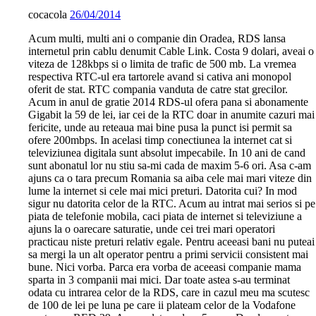
cocacola
26/04/2014
Acum multi, multi ani o companie din Oradea, RDS lansa
internetul prin cablu denumit Cable Link. Costa 9 dolari, aveai o
viteza de 128kbps si o limita de trafic de 500 mb. La vremea
respectiva RTC-ul era tartorele avand si cativa ani monopol
oferit de stat. RTC compania vanduta de catre stat grecilor.
Acum in anul de gratie 2014 RDS-ul ofera pana si abonamente
Gigabit la 59 de lei, iar cei de la RTC doar in anumite cazuri mai
fericite, unde au reteaua mai bine pusa la punct isi permit sa
ofere 200mbps. In acelasi timp conectiunea la internet cat si
televiziunea digitala sunt absolut impecabile. In 10 ani de cand
sunt abonatul lor nu stiu sa-mi cada de maxim 5-6 ori. Asa c-am
ajuns ca o tara precum Romania sa aiba cele mai mari viteze din
lume la internet si cele mai mici preturi. Datorita cui? In mod
sigur nu datorita celor de la RTC. Acum au intrat mai serios si pe
piata de telefonie mobila, caci piata de internet si televiziune a
ajuns la o oarecare saturatie, unde cei trei mari operatori
practicau niste preturi relativ egale. Pentru aceeasi bani nu puteai
sa mergi la un alt operator pentru a primi servicii consistent mai
bune. Nici vorba. Parca era vorba de aceeasi companie mama
sparta in 3 companii mai mici. Dar toate astea s-au terminat
odata cu intrarea celor de la RDS, care in cazul meu ma scutesc
de 100 de lei pe luna pe care ii plateam celor de la Vodafone