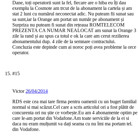
Dane, toți operatorii sunt la fel, fiecare are o hiba eu îți dau
exemplu la Cosmote am trcut de la abonament la cartela și am
stat 2 luni cu numărul neconectat adic. Nu puteam fii sunat sau
sa sunt,iar la Orange am portat un număr pe abonament și
Surpriza nu puteam fi sunat din rețeaua ROMTELECOM
PREZENTA CA NUMAR NEALOCAT am sunat la Orange 3
zile la rand și au spus ca totul e ok la care am cerut rezilierea
abonamentului dup. 4 zile de la semnare contractului.
Concluzia este depinde cum ai noroc poți avea probleme la orce
operator.
#15
Victor
26/04/2014
RDS este cea mai tare firma pentru oamenii cu un buget familial
normal si mai scăzut.Cel care a scris articolul ori a fost plătit de
concurenta ori nu știe ce vorbește.Eu am 4 abonamente optim pe
care le-am portat din Vodafone.Am toate serviciile de la ei si
daca nu eram mulțumit va dați seama cu nu îmi ma portam tel.
din Vodafone.