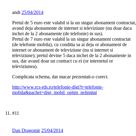
andi
25/04/2014
Pretul de 5 euro este valabil si la un singur abonament contractat,
avand deja abonamente de internet si televiziune (nu doar daca
inchei de la 2 abonamente (de telefonie) in sus).
Pretul de 7 euro este valabil la un singur abonament contractat
(de telefonie mobila), cu conditia sa ai deja or abonament de
internet or abonament de televiziune (nu si internet si
televiziune); pretul devine 5 daca inchei de la 2 abonamente in
sus, dar avand doar un contract cu ei (or internetul or
televiziunea).
Complicata schema, dar macar prezentati-o corect.
http://www.rcs-rds.ro/telefonie-digi?t=telefonie-
mobila&pachet=digi_mobil_optim_nelimitat
#11
Dan Dragomir
25/04/2014