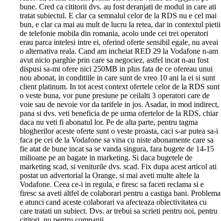
bune. Cred ca cititorii dvs. au fost deranjati de modul in care ati
tratat subiectul. E clar ca semnalul celor de la RDS nu e cel mai
bun, e clar ca mai au mult de lucru la retea, dar in contextul pietii
de telefonie mobila din romania, acolo unde cei trei operatori
erau parca intelesi intre ei, oferind oferte sensibil egale, nu aveai
o alternativa reala. Cand am incheiat RED 29 la Vodafone n-am
avut nicio parghie prin care sa negociez, astfel incat n-au fost
dispusi sa-mi ofere nici 250MB in plus fata de ce ofereau unui
nou abonat, in conditiile in care sunt de vreo 10 ani la ei si sunt
client platinum. In tot acest context ofertele celor de la RDS sunt
o veste buna, vor pune presiune pe ceilalti 3 operatori care de
voie sau de nevoie vor da tarifele in jos. Asadar, in mod indirect,
pana si dvs. veti beneficia de pe urma ofertelor de la RDS, chiar
daca nu veti fi abonatul lor. Pe de alta parte, pentru tagma
blogherilor aceste oferte sunt o veste proasta, caci s-ar putea sa-i
faca pe cei de la Vodafone sa vina cu niste abonamente care sa
fie atat de bune incat sa se vanda singura, fara bugete de 14-15
milioane pe an bagate in marketing. Si daca bugetele de
marketing scad, si veniturile dvs. scad. Fix dupa acest articol ati
postat un advertorial la Orange, si mai aveti multe altele la
Vodafone. Ceea ce-i in regula, e firesc sa faceti reclama si e
firesc sa aveti altfel de colaborari pentru a castiga bani. Problema
e atunci cand aceste colaborari va afecteaza obiectivitatea cu
care tratati un subiect. Dvs. ar trebui sa scrieti pentru noi, pentru
cititori, nu pentru companii.