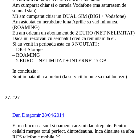
Am cumparat chiar si o cartela Vodafone (ma saturasem de
semnal slab).
Mi-am cumparat chiar un DUAL-SIM (DIGI + Vodafone)
Am asteptat cu nerabdare luna Aprilie sa vad minunea.
(ROAMING)
Eu am oricum un abonament de 2 EURO (NET NELIMITAT)
Daca nu rezolvau cu semnalul cred ca renuntam la ei.
Si au venit in perioada asta cu 3 NOUTATI :
– DIGI Storage
– ROAMING
– 5 EURO – NELIMITAT + INTERNET 5 GB
In concluzie ;
Sunt imbatabili ca preturi (la servicii trebuie sa mai lucreze)
#27
Dan Dragomir
28/04/2014
Ei ma bucur ca sunt si oameni care-mi dau dreptate. Pentru
ceilalti mergea totul perfect, dintotdeauna. Inca dinainte sa aiba
RCS telefonie mobila 😉