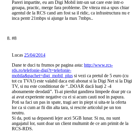
Pareri impartite, eu am Digi Mobil intr-un sat care este intr-o
groapa, practic, merge fara probleme. De viteza mi-a spus chiar
agentul de la RCS cand am fost sa il ridic, ca infrastructura nu e
inca pentr 21mbps si ajunge la max 7mbps..
#8
Lucas
25/04/2014
Dane te duci tu frumos pe pagina asta:
http://www.rcs-
rds.ro/telefonie-digi?t=telefonie-
mobila&pachet=digi_mobil_plus
si vezi ca pretul de 5 euro (cu
tot cu TVA!) este valabil daca esti abonat si la Digi Net si la Digi
TV, si nu este conditionat de “..DOAR dacă luați 2 -4
abonamente deodată”. Ti-ai pierdut gandirea limpede doar ptr ca
ai avut experiente negative cu ei si acum cauti nod in papura.
Poti sa faci un pas in spate, tragi aer in piept si uita-te la oferta
lor ca si cum ar fii din alta tara, si rescrie articolul pe un ton
neutru.
Si da, poti sa depasesti lejer acei 5GB lunar. Si nu, nu sunt
angajatul lor, sunt doar un client multumit de ce am primit de la
RCS-RDS.