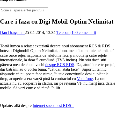
Care-i faza cu Digi Mobil Optim Nelimitat
Dan Dragomir
25-04-2014, 13:34
Telecom
190 comentarii
Toată lumea a relatat extaziată despre noul abonament RCS & RDS
botezat Digimobil Optim Nelimitat, abonament “cu minute nelimitate”
către orice reţea naţională de telefonie fixă şi mobilă şi către reţele
internaţionale, la doar 5 euro/lună (TVA inclus). Nu știu dacă știți
părerea mea de client vechi
despre RCS RDS
. Da, atuul lor este prețul,
dar bătrânii au o vorbă bună: “cât dai, atâta face”. Suportul tehnic
răspunde că nu poate face nimic, îți taie conexiunile deși ai plătit la
timp, acoperirea era varză pînă la contractul cu
Vodafone
. La ora
actuală nu au acoperiri în clădiri, iar pe rețeaua VF nu merg încă datele
mobile. Să vezi cum e să rămâi în lift.
Update: află despre
Internet speed test RDS –