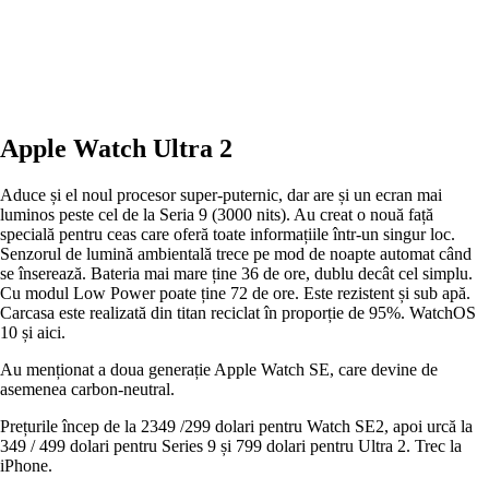
Apple Watch Ultra 2
Aduce și el noul procesor super-puternic, dar are și un ecran mai
luminos peste cel de la Seria 9 (3000 nits). Au creat o nouă față
specială pentru ceas care oferă toate informațiile într-un singur loc.
Senzorul de lumină ambientală trece pe mod de noapte automat când
se înserează. Bateria mai mare ține 36 de ore, dublu decât cel simplu.
Cu modul Low Power poate ține 72 de ore. Este rezistent și sub apă.
Carcasa este realizată din titan reciclat în proporție de 95%. WatchOS
10 și aici.
Au menționat a doua generație Apple Watch SE, care devine de
asemenea carbon-neutral.
Prețurile încep de la 2349 /299 dolari pentru Watch SE2, apoi urcă la
349 / 499 dolari pentru Series 9 și 799 dolari pentru Ultra 2. Trec la
iPhone.