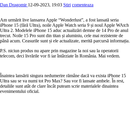
Dan Dragomir
12-09-2023, 19:03
Stiri
comenteaza
Am urmărit live lansarea Apple “Wonderlust”, a fost lansată seria
iPhone 15 (fără Ultra), noile Apple Watch seria 9 și noul Apple WAtch
Ultra 2. Modelele iPhone 15 aduc actualizări demne de 14 Pro de anul
trecut. Noile 15 Pro sunt din titan și aluminiu, cele mai rezistente de
până acum. Ceasurile sunt și ele actualizate, merită parcursă informația.
P.S. niciun produs nu apare prin magazine la noi sau la operatorii
telecom, deci livrările vor fi iar întârziate în România. Mai vedem.
Înaintea lansării singura nedumerire rămâne dacă va exista iPhone 15
Ultra sau se va numi tot Pro Max? Sau vor fi lansate ambele. În rest,
detaliile sunt atât de clare încât puteam scrie materialele dinaintea
evenimentului oficial.