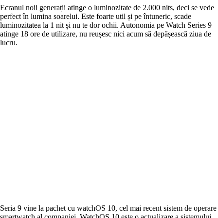
Ecranul noii generații atinge o luminozitate de 2.000 nits, deci se vede
perfect în lumina soarelui. Este foarte util și pe întuneric, scade
luminozitatea la 1 nit și nu te dor ochii. Autonomia pe Watch Series 9
atinge 18 ore de utilizare, nu reușesc nici acum să depășească ziua de
lucru.
Seria 9 vine la pachet cu watchOS 10, cel mai recent sistem de operare
smartwatch al companiei. WatchOS 10 este o actualizare a sistemului