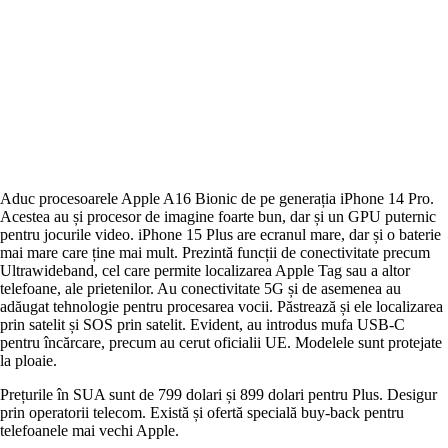
Aduc procesoarele Apple A16 Bionic de pe generația iPhone 14 Pro.
Acestea au și procesor de imagine foarte bun, dar și un GPU puternic
pentru jocurile video. iPhone 15 Plus are ecranul mare, dar și o baterie
mai mare care ține mai mult. Prezintă funcții de conectivitate precum
Ultrawideband, cel care permite localizarea Apple Tag sau a altor
telefoane, ale prietenilor. Au conectivitate 5G și de asemenea au
adăugat tehnologie pentru procesarea vocii. Păstrează și ele localizarea
prin satelit și SOS prin satelit. Evident, au introdus mufa USB-C
pentru încărcare, precum au cerut oficialii UE. Modelele sunt protejate
la ploaie.
Prețurile în SUA sunt de 799 dolari și 899 dolari pentru Plus. Desigur
prin operatorii telecom. Există și ofertă specială buy-back pentru
telefoanele mai vechi Apple.