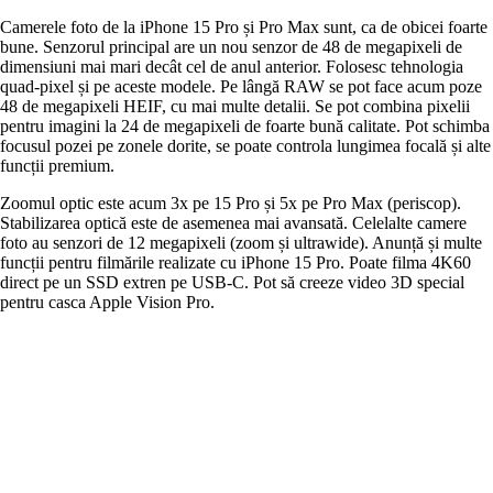
Camerele foto de la iPhone 15 Pro și Pro Max sunt, ca de obicei foarte
bune. Senzorul principal are un nou senzor de 48 de megapixeli de
dimensiuni mai mari decât cel de anul anterior. Folosesc tehnologia
quad-pixel și pe aceste modele. Pe lângă RAW se pot face acum poze
48 de megapixeli HEIF, cu mai multe detalii. Se pot combina pixelii
pentru imagini la 24 de megapixeli de foarte bună calitate. Pot schimba
focusul pozei pe zonele dorite, se poate controla lungimea focală și alte
funcții premium.
Zoomul optic este acum 3x pe 15 Pro și 5x pe Pro Max (periscop).
Stabilizarea optică este de asemenea mai avansată. Celelalte camere
foto au senzori de 12 megapixeli (zoom și ultrawide). Anunță și multe
funcții pentru filmările realizate cu iPhone 15 Pro. Poate filma 4K60
direct pe un SSD extren pe USB-C. Pot să creeze video 3D special
pentru casca Apple Vision Pro.