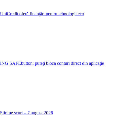
UniCredit oferă finanțări pentru tehnologii eco
ING SAFEbutton: puteți bloca conturi direct din aplicație
Știri pe scurt – 7 august 2026