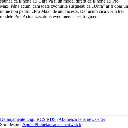
spunea că iPhone 15 Ultra va fi un model diferit de iPhone 15 Pro
Max. Până acum, cam toate zvonurile susțineau că „Ultra” ar fi doar un
nume nou pentru „Pro Max” de anul acesta. Dar acum cică vor fi trei
modele Pro. Actualizez după eveniment acest fragment.
Deranjamente Digi, RCS RDS
|
Abonează-te la newsletter
Știri despre:
Apple
iPhone
lansarea
smartwatch