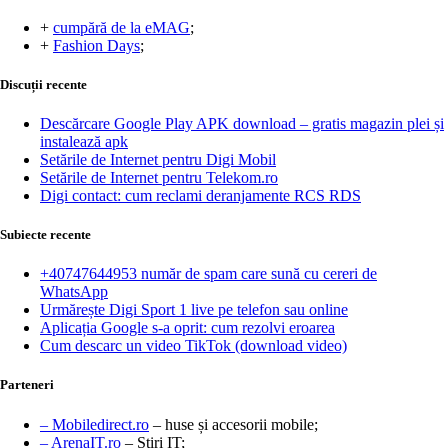
+
cumpără de la eMAG
;
+
Fashion Days
;
Discuții recente
Descărcare Google Play APK download – gratis magazin plei și
instalează apk
Setările de Internet pentru Digi Mobil
Setările de Internet pentru Telekom.ro
Digi contact: cum reclami deranjamente RCS RDS
Subiecte recente
+40747644953 număr de spam care sună cu cereri de
WhatsApp
Urmărește Digi Sport 1 live pe telefon sau online
Aplicația Google s-a oprit: cum rezolvi eroarea
Cum descarc un video TikTok (download video)
Parteneri
– Mobiledirect.ro
– huse și accesorii mobile;
– ArenaIT.ro
– Știri IT;