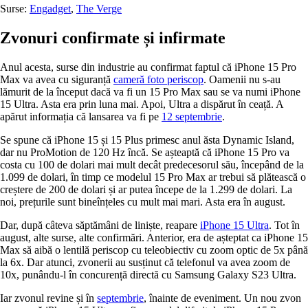
Surse:
Engadget
,
The Verge
Zvonuri confirmate și infirmate
Anul acesta, surse din industrie au confirmat faptul că iPhone 15 Pro
Max va avea cu siguranță
cameră foto periscop
. Oamenii nu s-au
lămurit de la început dacă va fi un 15 Pro Max sau se va numi iPhone
15 Ultra. Asta era prin luna mai. Apoi, Ultra a dispărut în ceață. A
apărut informația că lansarea va fi pe
12 septembrie
.
Se spune că iPhone 15 și 15 Plus primesc anul ăsta Dynamic Island,
dar nu ProMotion de 120 Hz încă. Se așteaptă că iPhone 15 Pro va
costa cu 100 de dolari mai mult decât predecesorul său, începând de la
1.099 de dolari, în timp ce modelul 15 Pro Max ar trebui să plătească o
creștere de 200 de dolari și ar putea începe de la 1.299 de dolari. La
noi, prețurile sunt bineînțeles cu mult mai mari. Asta era în august.
Dar, după câteva săptămâni de liniște, reapare
iPhone 15 Ultra
. Tot în
august, alte surse, alte confirmări. Anterior, era de așteptat ca iPhone 15
Max să aibă o lentilă periscop cu teleobiectiv cu zoom optic de 5x până
la 6x. Dar atunci, zvonerii au susținut că telefonul va avea zoom de
10x, punându-l în concurență directă cu Samsung Galaxy S23 Ultra.
Iar zvonul revine și în
septembrie
, înainte de eveniment. Un nou zvon