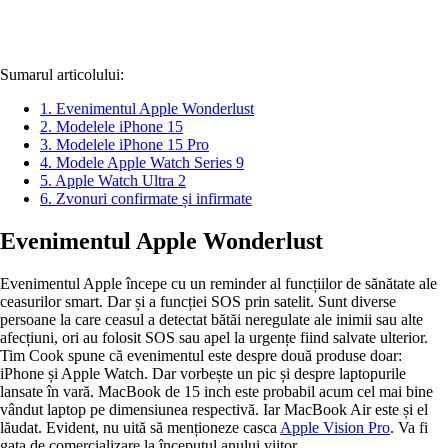
Sumarul articolului:
1.
Evenimentul Apple Wonderlust
2.
Modelele iPhone 15
3.
Modelele iPhone 15 Pro
4.
Modele Apple Watch Series 9
5.
Apple Watch Ultra 2
6.
Zvonuri confirmate și infirmate
Evenimentul Apple Wonderlust
Evenimentul Apple începe cu un reminder al funcțiilor de sănătate ale
ceasurilor smart. Dar și a funcției SOS prin satelit. Sunt diverse
persoane la care ceasul a detectat bătăi neregulate ale inimii sau alte
afecțiuni, ori au folosit SOS sau apel la urgențe fiind salvate ulterior.
Tim Cook spune că evenimentul este despre două produse doar:
iPhone și Apple Watch. Dar vorbește un pic și despre laptopurile
lansate în vară. MacBook de 15 inch este probabil acum cel mai bine
vândut laptop pe dimensiunea respectivă. Iar MacBook Air este și el
lăudat. Evident, nu uită să menționeze casca
Apple Vision Pro
. Va fi
gata de comercializare la începutul anului viitor.