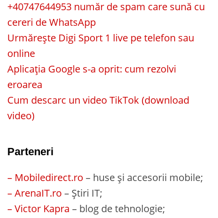
+40747644953 număr de spam care sună cu
cereri de WhatsApp
Urmărește Digi Sport 1 live pe telefon sau
online
Aplicația Google s-a oprit: cum rezolvi
eroarea
Cum descarc un video TikTok (download
video)
Parteneri
– Mobiledirect.ro
– huse și accesorii mobile;
– ArenaIT.ro
– Știri IT;
– Victor Kapra
– blog de tehnologie;