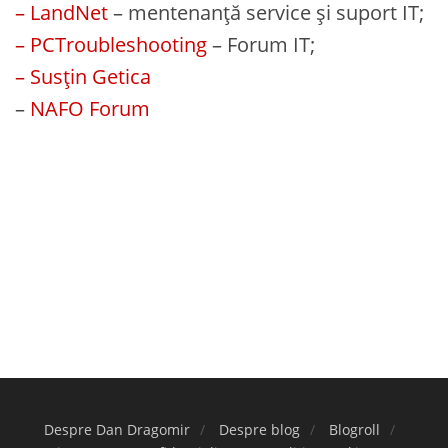
– LandNet
– mentenanță service și suport IT;
– PCTroubleshooting
– Forum IT;
– Susțin Getica
–
NAFO Forum
Despre Dan Dragomir
Despre blog
Blogroll