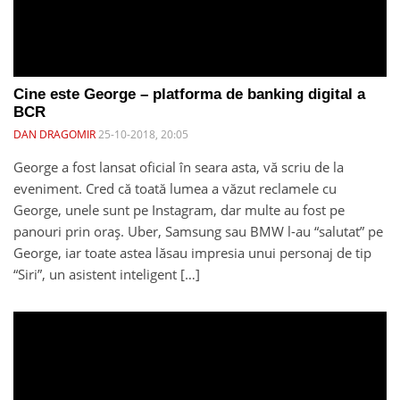
Cine este George – platforma de banking digital a
BCR
DAN DRAGOMIR
25-10-2018, 20:05
George a fost lansat oficial în seara asta, vă scriu de la
eveniment. Cred că toată lumea a văzut reclamele cu
George, unele sunt pe Instagram, dar multe au fost pe
panouri prin oraș. Uber, Samsung sau BMW l-au “salutat” pe
George, iar toate astea lăsau impresia unui personaj de tip
“Siri”, un asistent inteligent […]