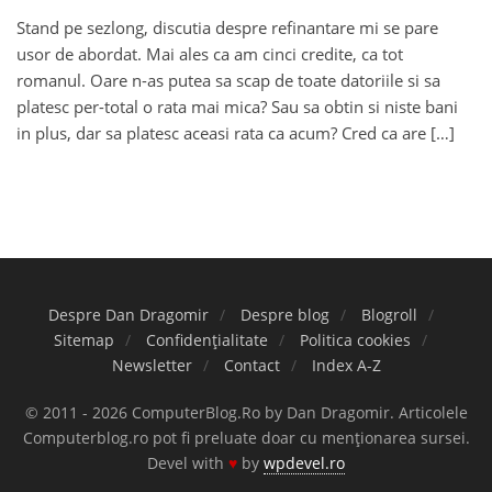
Stand pe sezlong, discutia despre refinantare mi se pare
usor de abordat. Mai ales ca am cinci credite, ca tot
romanul. Oare n-as putea sa scap de toate datoriile si sa
platesc per-total o rata mai mica? Sau sa obtin si niste bani
in plus, dar sa platesc aceasi rata ca acum? Cred ca are […]
Despre Dan Dragomir
Despre blog
Blogroll
Sitemap
Confidențialitate
Politica cookies
Newsletter
Contact
Index A-Z
© 2011 - 2026 ComputerBlog.Ro by Dan Dragomir. Articolele
Computerblog.ro pot fi preluate doar cu menționarea sursei.
Devel with
♥
by
wpdevel.ro