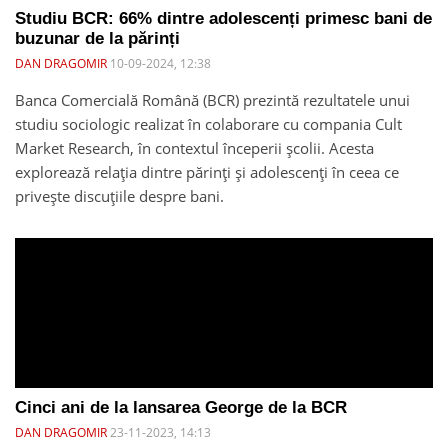
Studiu BCR: 66% dintre adolescenți primesc bani de
buzunar de la părinți
DAN DRAGOMIR
10-09-2024, 12:38
Banca Comercială Română (BCR) prezintă rezultatele unui
studiu sociologic realizat în colaborare cu compania Cult
Market Research, în contextul începerii școlii. Acesta
explorează relația dintre părinți și adolescenți în ceea ce
privește discuțiile despre bani.
Cinci ani de la lansarea George de la BCR
DAN DRAGOMIR
23-11-2023, 14:13