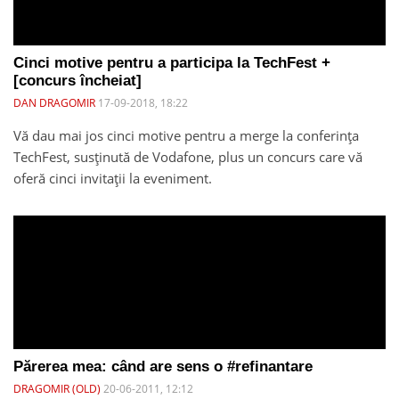
Cinci motive pentru a participa la TechFest +
[concurs încheiat]
DAN DRAGOMIR
17-09-2018, 18:22
Vă dau mai jos cinci motive pentru a merge la conferința
TechFest, susținută de Vodafone, plus un concurs care vă
oferă cinci invitații la eveniment.
Părerea mea: când are sens o #refinantare
DRAGOMIR (OLD)
20-06-2011, 12:12