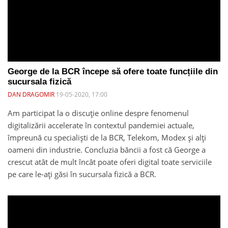
George de la BCR începe să ofere toate funcțiile din
sucursala fizică
DAN DRAGOMIR
19-05-2020, 17:00
Am participat la o discuție online despre fenomenul
digitalizării accelerate în contextul pandemiei actuale,
împreună cu specialiști de la BCR, Telekom, Modex și alți
oameni din industrie. Concluzia băncii a fost că George a
crescut atât de mult încât poate oferi digital toate serviciile
pe care le-ați găsi în sucursala fizică a BCR.