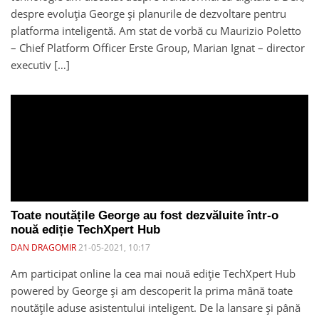
despre evoluția George și planurile de dezvoltare pentru
platforma inteligentă. Am stat de vorbă cu Maurizio Poletto
– Chief Platform Officer Erste Group, Marian Ignat – director
executiv […]
Toate noutățile George au fost dezvăluite într-o
nouă ediție TechXpert Hub
DAN DRAGOMIR
21-05-2021, 10:17
Am participat online la cea mai nouă ediție TechXpert Hub
powered by George și am descoperit la prima mână toate
noutățile aduse asistentului inteligent. De la lansare și până