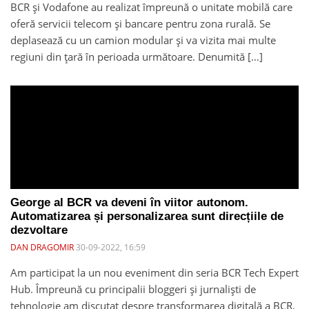
BCR și Vodafone au realizat împreună o unitate mobilă care
oferă servicii telecom și bancare pentru zona rurală. Se
deplasează cu un camion modular și va vizita mai multe
regiuni din țară în perioada următoare. Denumită […]
George al BCR va deveni în viitor autonom.
Automatizarea și personalizarea sunt direcțiile de
dezvoltare
DAN DRAGOMIR
30-09-2022, 16:59
Am participat la un nou eveniment din seria BCR Tech Expert
Hub. Împreună cu principalii bloggeri și jurnaliști de
tehnologie am discutat despre transformarea digitală a BCR,