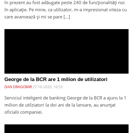
în prezent au fost adăugate peste 240 de funcționalități noi
în aplicație. Pe mine, ca utilizator, m-a impresionat viteza cu
care avansează și mi se pare […]
George de la BCR are 1 milion de utilizatori
DAN DRAGOMIR
27-10-2020, 16:53
Serviciul inteligent de banking George de la BCR a ajuns la 1
milion de utilziatori la doi ani de la lansare, au anunțat
oficialii companiei.