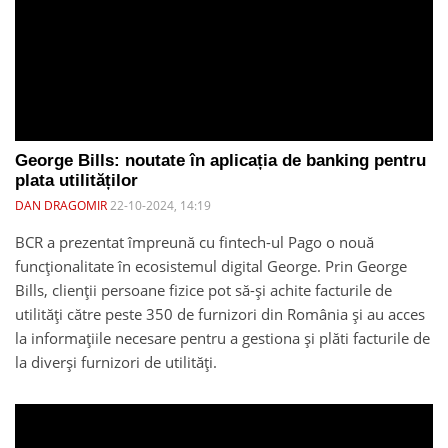
George Bills: noutate în aplicația de banking pentru
plata utilităților
DAN DRAGOMIR
22-10-2024, 14:19
BCR a prezentat împreună cu fintech-ul Pago o nouă
funcționalitate în ecosistemul digital George. Prin George
Bills, clienții persoane fizice pot să-și achite facturile de
utilități către peste 350 de furnizori din România și au acces
la informațiile necesare pentru a gestiona și plăti facturile de
la diverși furnizori de utilități.