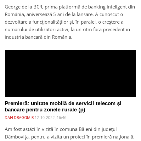
George de la BCR, prima platformă de banking inteligent din
România, aniversează 5 ani de la lansare. A cunoscut o
dezvoltare a funcționalităților și, în paralel, o creștere a
numărului de utilizatori activi, la un ritm fără precedent în
industria bancară din România.
Premieră: unitate mobilă de servicii telecom și
bancare pentru zonele rurale (p)
DAN DRAGOMIR
12-10-2022, 16:46
Am fost astăzi în vizită în comuna Băleni din județul
Dâmbovița, pentru a vizita un proiect în premieră națională.