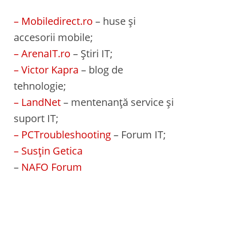
– Mobiledirect.ro
– huse și
accesorii mobile;
– ArenaIT.ro
– Știri IT;
– Victor Kapra
– blog de
tehnologie;
– LandNet
– mentenanță service și
suport IT;
– PCTroubleshooting
– Forum IT;
– Susțin Getica
–
NAFO Forum