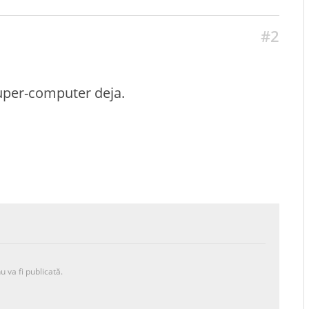
#2
uper-computer deja.
u va fi publicată.