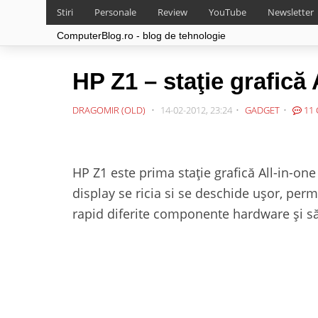
Stiri
Personale
Review
YouTube
Newsletter
ComputerBlog.ro - blog de tehnologie
HP Z1 – staţie grafică 
DRAGOMIR (OLD)
14-02-2012, 23:24
GADGET
11 
HP Z1 este prima staţie grafică All-in-one
display se ricia si se deschide uşor, permi
rapid diferite componente hardware şi să