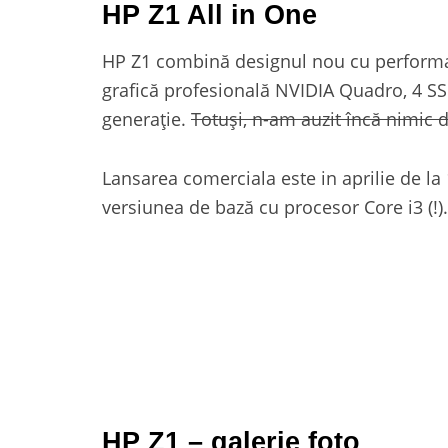
HP Z1 All in One
HP Z1 combină designul nou cu performan
grafică profesională NVIDIA Quadro, 4 SSD
generaţie.
Totuşi, n-am auzit încă nimic 
Lansarea comerciala este in aprilie de la
versiunea de bază cu procesor Core i3 (!).
HP Z1 – galerie foto