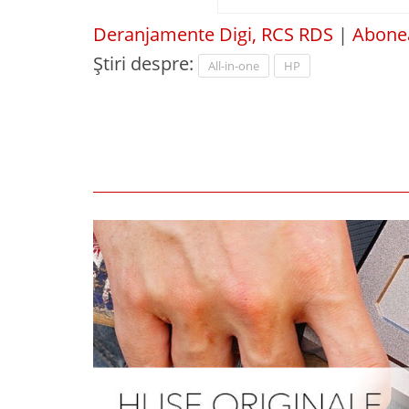
Deranjamente Digi, RCS RDS
|
Abonea
Știri despre:
All-in-one
HP