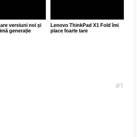
are versiuni noi și
Lenovo ThinkPad X1 Fold îmi
timă generație
place foarte tare
#1