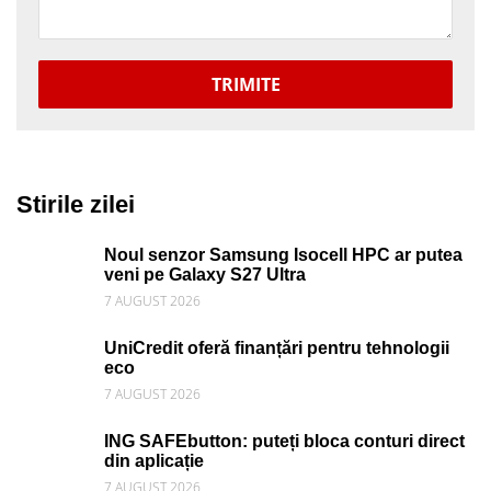
TRIMITE
Stirile zilei
Noul senzor Samsung Isocell HPC ar putea
veni pe Galaxy S27 Ultra
7 AUGUST 2026
UniCredit oferă finanțări pentru tehnologii
eco
7 AUGUST 2026
ING SAFEbutton: puteți bloca conturi direct
din aplicație
7 AUGUST 2026