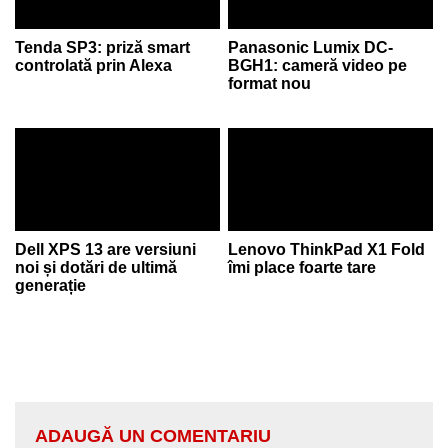
Tenda SP3: priză smart
Panasonic Lumix DC-
controlată prin Alexa
BGH1: cameră video pe
format nou
Dell XPS 13 are versiuni
Lenovo ThinkPad X1 Fold
noi și dotări de ultimă
îmi place foarte tare
generație
ADAUGĂ UN COMENTARIU