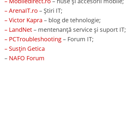
– Mobiledirect.ro
– huse și accesorii mobile;
– ArenaIT.ro
– Știri IT;
– Victor Kapra
– blog de tehnologie;
– LandNet
– mentenanță service și suport IT;
– PCTroubleshooting
– Forum IT;
– Susțin Getica
–
NAFO Forum