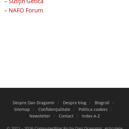
– Susțin Getica
–
NAFO Forum
Despre Dan Dragomir
Despre blog
Blogroll
Sitemap
Confidențialitate
Politica cookies
Newsletter
Contact
Index A-Z
© 2011 - 2026 ComputerBlog.Ro by Dan Dragomir. Articolele