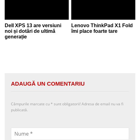
Dell XPS 13 are versiuni
Lenovo ThinkPad X1 Fold
noi și dotări de ultimă
îmi place foarte tare
generație
ADAUGĂ UN COMENTARIU
Câmpurile marcate cu
*
sunt obligatorii! Adresa de email nu va fi
publicată.