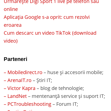
Urmărește Digi Sport 1 live pe telefon sau
online
Aplicația Google s-a oprit: cum rezolvi
eroarea
Cum descarc un video TikTok (download
video)
Parteneri
– Mobiledirect.ro
– huse și accesorii mobile;
– ArenaIT.ro
– Știri IT;
– Victor Kapra
– blog de tehnologie;
– LandNet
– mentenanță service și suport IT;
– PCTroubleshooting
– Forum IT;