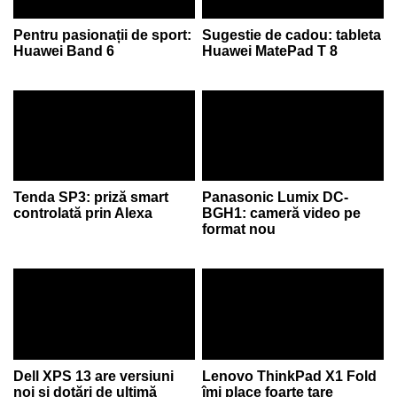
Pentru pasionații de sport:
Sugestie de cadou: tableta
Huawei Band 6
Huawei MatePad T 8
Tenda SP3: priză smart
Panasonic Lumix DC-
controlată prin Alexa
BGH1: cameră video pe
format nou
Dell XPS 13 are versiuni
Lenovo ThinkPad X1 Fold
noi și dotări de ultimă
îmi place foarte tare