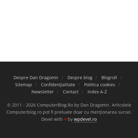
Despre Dan Dragomir
Despre blog
Blogroll
Sitemap
Confidențialitate
Politica cookies
Newsletter
Contact
Index A-Z
© 2011 - 2026 ComputerBlog.Ro by Dan Dragomir. Articolele
Computerblog.ro pot fi preluate doar cu menționarea sursei.
Devel with
♥
by
wpdevel.ro