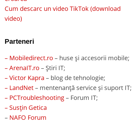
Cum descarc un video TikTok (download
video)
Parteneri
– Mobiledirect.ro
– huse și accesorii mobile;
– ArenaIT.ro
– Știri IT;
– Victor Kapra
– blog de tehnologie;
– LandNet
– mentenanță service și suport IT;
– PCTroubleshooting
– Forum IT;
– Susțin Getica
–
NAFO Forum