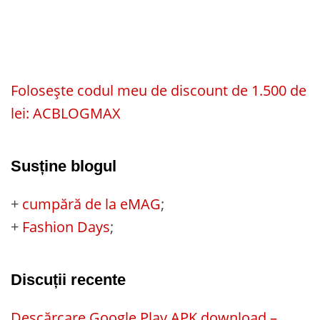
Folosește codul meu de discount de 1.500 de
lei: ACBLOGMAX
Susține blogul
+
cumpără de la eMAG
;
+
Fashion Days
;
Discuții recente
Descărcare Google Play APK download –