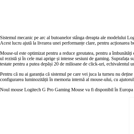
Sistemul mecanic pe arc al butoanelor stânga dreapta ale modelului Log
Acest lucru ajută la livrarea unei performanțe clare, pentru acționarea b
Mouse-ul este optimizat pentru a reduce greutatea, pentru a îmbunătăți conf
ul rezistă și în cele mai aprige și intense sesiuni de gaming. Suprafața s
testate pentru a putea depăși 20 de milioane de click-uri, echivalentul u
Pentru că nu ai garanția că sistemul pe care vei juca la turneu nu dețin
configurarea luminozității în memoria internă al mouse-ului, cu ajuto
Noul mouse Logitech G Pro Gaming Mouse va fi disponibil în Europa î