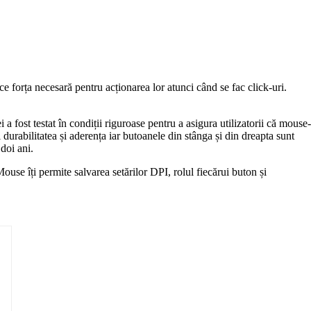
orța necesară pentru acționarea lor atunci când se fac click-uri.
 a fost testat în condiții riguroase pentru a asigura utilizatorii că mouse-
 durabilitatea și aderența iar butoanele din stânga și din dreapta sunt
doi ani.
use îți permite salvarea setărilor DPI, rolul fiecărui buton și