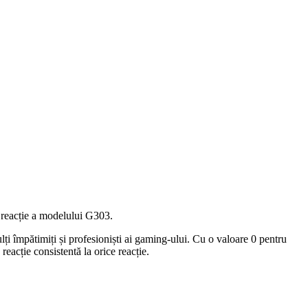
 reacție a modelului G303.
ți împătimiți și profesioniști ai gaming-ului. Cu o valoare 0 pentru
reacție consistentă la orice reacție.