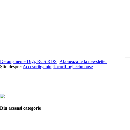
Deranjamente Digi, RCS RDS
|
Abonează-te la newsletter
Știri despre:
Accesorii
gaming
Jocuri
Logitech
mouse
Din aceeasi categorie