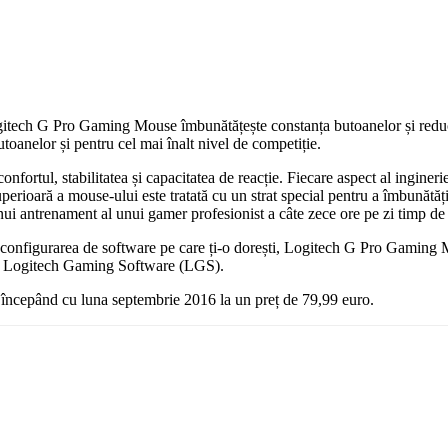
itech G Pro Gaming Mouse îmbunătățește constanța butoanelor și reduce f
utoanelor și pentru cel mai înalt nivel de competiție.
ortul, stabilitatea și capacitatea de reacție. Fiecare aspect al ingineriei
uperioară a mouse-ului este tratată cu un strat special pentru a îmbunătăți
nui antrenament al unui gamer profesionist a câte zece ore pe zi timp de 
e configurarea de software pe care ți-o dorești, Logitech G Pro Gaming Mo
rul Logitech Gaming Software (LGS).
ncepând cu luna septembrie 2016 la un preț de 79,99 euro.