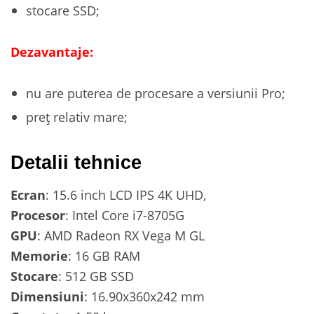
stocare SSD;
Dezavantaje:
nu are puterea de procesare a versiunii Pro;
preț relativ mare;
Detalii tehnice
Ecran
: 15.6 inch LCD IPS 4K UHD,
Procesor
: Intel Core i7-8705G
GPU
: AMD Radeon RX Vega M GL
Memorie
: 16 GB RAM
Stocare
: 512 GB SSD
Dimensiuni
: 16.90x360x242 mm