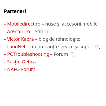
Parteneri
– Mobiledirect.ro
– huse și accesorii mobile;
– ArenaIT.ro
– Știri IT;
– Victor Kapra
– blog de tehnologie;
– LandNet
– mentenanță service și suport IT;
– PCTroubleshooting
– Forum IT;
– Susțin Getica
–
NAFO Forum