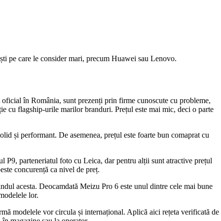
ești pe care le consider mari, precum Huawei sau Lenovo.
unt oficial în România, sunt prezenți prin firme cunoscute cu probleme,
ie cu flagship-urile marilor branduri. Prețul este mai mic, deci o parte
olid și performant. De asemenea, prețul este foarte bun comaprat cu
l P9, parteneriatul foto cu Leica, dar pentru alții sunt atractive prețul
este concurență ca nivel de preț.
e brandul acesta. Deocamdată Meizu Pro 6 este unul dintre cele mai bune
modelele lor.
ă modelele vor circula și internațional. Aplică aici rețeta verificată de
i în magazine sau la operator.