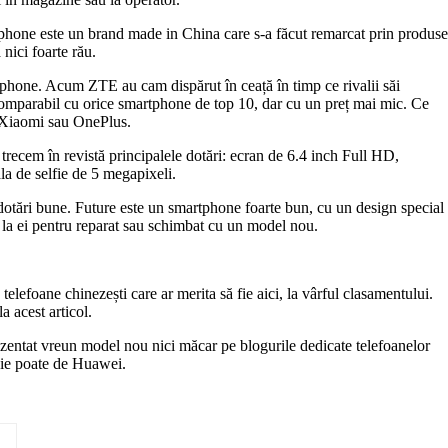
lephone este un brand made in China care s-a făcut remarcat prin produse
nici foarte rău.
phone. Acum ZTE au cam dispărut în ceață în timp ce rivalii săi
 comparabil cu orice smartphone de top 10, dar cu un preț mai mic. Ce
le Xiaomi sau OnePlus.
trecem în revistă principalele dotări: ecran de 6.4 inch Full HD,
 de selfie de 5 megapixeli.
dotări bune. Future este un smartphone foarte bun, cu un design special
s la ei pentru reparat sau schimbat cu un model nou.
elefoane chinezești care ar merita să fie aici, la vârful clasamentului.
 acest articol.
zentat vreun model nou nici măcar pe blogurile dedicate telefoanelor
pie poate de Huawei.