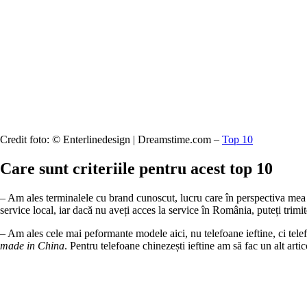
Credit foto: © Enterlinedesign | Dreamstime.com –
Top 10
Care sunt criteriile pentru acest top 10
– Am ales terminalele cu brand cunoscut, lucru care în perspectiva mea î
service local, iar dacă nu aveți acces la service în România, puteți trimit
– Am ales cele mai peformante modele aici, nu telefoane ieftine, ci te
made in China
. Pentru telefoane chinezești ieftine am să fac un alt artic