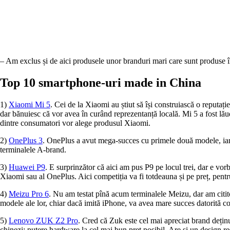
– Am exclus și de aici produsele unor branduri mari care sunt produse
Top 10 smartphone-uri made in China
1)
Xiaomi Mi 5
. Cei de la Xiaomi au știut să își construiască o reputaț
dar bănuiesc că vor avea în curând reprezentanță locală. Mi 5 a fost lăud
dintre consumatori vor alege produsul Xiaomi.
2)
OnePlus 3
. OnePlus a avut mega-succes cu primele două modele, iar 
terminalele A-brand.
3)
Huawei P9
. E surprinzător că aici am pus P9 pe locul trei, dar e vorba
Xiaomi sau al OnePlus. Aici competiția va fi totdeauna și pe preț, pentr
4)
Meizu Pro 6
. Nu am testat pînă acum terminalele Meizu, dar am citito
modele ale lor, chiar dacă imită iPhone, va avea mare succes datorită co
5)
Lenovo ZUK Z2 Pro
. Cred că Zuk este cel mai apreciat brand deținu
chinezi: putere hardware la cel mai bun preț posibil. Are și un design re