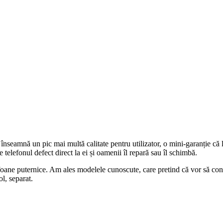
nseamnă un pic mai multă calitate pentru utilizator, o mini-garanție că 
e telefonul defect direct la ei și oamenii îl repară sau îl schimbă.
lefoane puternice. Am ales modelele cunoscute, care pretind că vor să c
ol, separat.