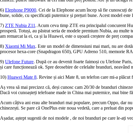
6)
Elephone P9000
. Cei de la Elephone acum încep să fie cunoscuți de 
bune, solide, cu specificații puternice și prețuri bune. Acest model este 
7)
ZTE Nubia Z11
. Acum ceva timp ZTE era principalul concurent Huaw
prosperă. Totuși, au păstrat seria de modele premium Nubia, au multe te
am remarcat la ei, ca și la Huawei, este o ușoară creștere de preț comp
8)
Xiaomi Mi Max
. Este un model de dimensiuni mai mari, nu are dotări
procesor hexa-core (Snapdragon 650), GPU Adreno 510, memorie RAM 2
9)
Ulefone Future
. După ce au devenit foarte faimoși cu Ulefone Paris,
și care funcționează ok. Spre deosebire de celelalte branduri, neavând n
10)
Huawei Mate 8
. Revine și aici Mate 8, un telefon care mi-a plăcut f
Aș vrea să mai precizez că, deși cunosc cam 20/30 de branduri chinezești 
Dacă voi cunoașteți telefoane made in China mai puternice, mai bine făcut
Acum câțiva ani erau alte branduri mai populare, precum Oppo, dar nu a
chinezești. Se pare că OnePlus este noua vedetă, care a preluat din p
Așadar, aștept sugestii de noi modele , de noi branduri pe care le-ați ved