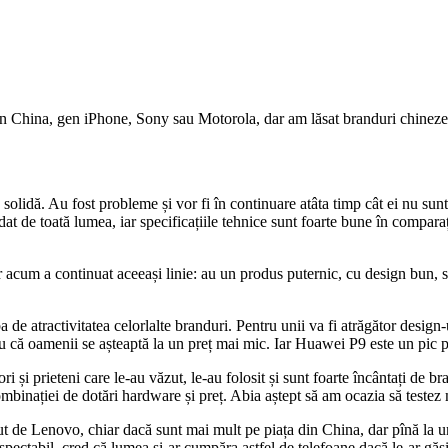
 în China, gen iPhone, Sony sau Motorola, dar am lăsat branduri chinez
ie solidă. Au fost probleme și vor fi în continuare atâta timp cât ei nu s
at de toată lumea, iar specificațiile tehnice sunt foarte bune în comparaț
acum a continuat aceeași linie: au un produs puternic, cu design bun, s
 de atractivitatea celorlalte branduri. Pentru unii va fi atrăgător design-u
u că oamenii se așteaptă la un preț mai mic. Iar Huawei P9 este un pic p
ri și prieteni care le-au văzut, le-au folosit și sunt foarte încântați d
mbinației de dotări hardware și preț. Abia aștept să am ocazia să testez 
t de Lenovo, chiar dacă sunt mai mult pe piața din China, dar pînă la urm
spectabil, cred că lumea și-ar cumpăra astfel de telefoane dacă le-ar găs