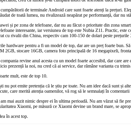
cumpărătorii de terminale Android care sunt foarte atenți la prețuri. E
lăudat de toată lumea, nu rivalizează neapărat pe performanță, dar nu stă 
ei și pe zona de telefoane, dar nu au făcut o prioritate din zona smart
lefoane interesante, iar versiunea de top este Nubia Z11. Practic, este
arat cu rivalii din China, respectiv cam 100-150 de dolari peste prețuri
le hardware pentru a fi un model de top, dar are un preț foarte bun. Să 
GB, stocare 16GB, camera foto principală de 16 megapixeli, frontala
 compania revine anul acesta cu un model foarte accesibil, dar care are 
icio prezență la noi, nu cred că ai service, dar rămâne varianta cu trimi
oarte mult, este de top 10.
nu pot emite pretenția că le știu pe toate. Nu am idee dacă sunt și alte t
e, care merită atenția oamenilor, vă rog să le semnalați în comentarii la
m mai auzit nimic despre ei în ultima perioadă. Nu am văzut să fie pre
opularitatea Xiaomi, pe măsură ce Xiaomi devine un brand mare, se apro
ea în acest top.