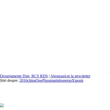
Deranjamente Digi, RCS RDS
|
Abonează-te la newsletter
Știri despre:
2016
china
OnePlus
smartphone
top
Xiaomi