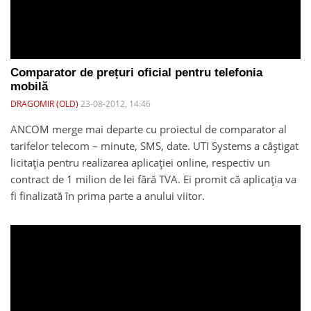
Comparator de prețuri oficial pentru telefonia
mobilă
DRAGOMIR (OLD)
23-08-2012, 14:46
ANCOM merge mai departe cu proiectul de comparator al
tarifelor telecom – minute, SMS, date. UTI Systems a câștigat
licitația pentru realizarea aplicației online, respectiv un
contract de 1 milion de lei fără TVA. Ei promit că aplicaţia va
fi finalizată în prima parte a anului viitor.