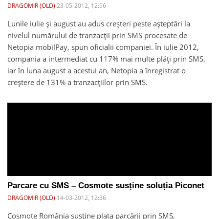
DRAGOMIR (OLD)
23-05-2012, 12:56
Lunile iulie și august au adus creșteri peste așteptări la
nivelul numărului de tranzacții prin SMS procesate de
Netopia mobilPay, spun oficialii companiei. În iulie 2012,
compania a intermediat cu 117% mai multe plăți prin SMS,
iar în luna august a acestui an, Netopia a înregistrat o
creștere de 131% a tranzacțiilor prin SMS.
Parcare cu SMS – Cosmote susține soluția Piconet
DRAGOMIR (OLD)
14-03-2012, 12:36
Cosmote România susține plata parcării prin SMS,