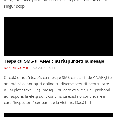
singur scop.
Țeapa cu SMS-ul ANAF: nu răspundeți la mesaje
DAN DRAGOMIR
30-08-2018, 18:14
Circulă o nouă țeapă, cu mesaje SMS care ar fi de ANAF și te
anunță că ai anunțuri online cu diverse servicii pentru care
nu ai plătit taxe. Deși mesajul nu cere explicit, unii probabil
au răspuns la ele și sunt convins că există o continuare în
care “inspectorii” cer bani de la victime. Dacă […]