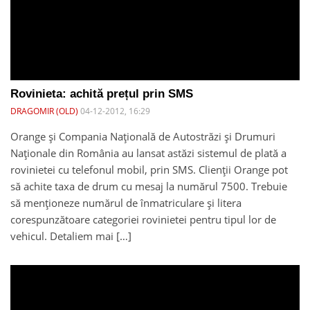
Rovinieta: achită prețul prin SMS
DRAGOMIR (OLD)
04-12-2012, 16:29
Orange și Compania Națională de Autostrăzi și Drumuri
Naționale din România au lansat astăzi sistemul de plată a
rovinietei cu telefonul mobil, prin SMS. Clienţii Orange pot
să achite taxa de drum cu mesaj la numărul 7500. Trebuie
să menționeze numărul de înmatriculare și litera
corespunzătoare categoriei rovinietei pentru tipul lor de
vehicul. Detaliem mai […]