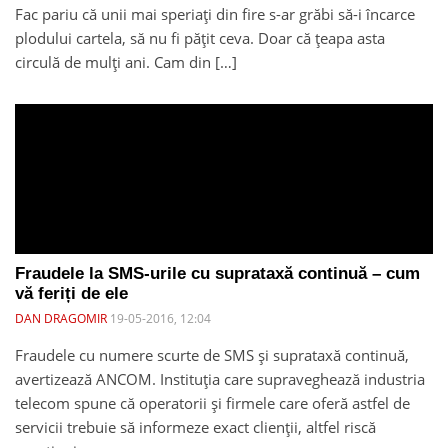
Fac pariu că unii mai speriați din fire s-ar grăbi să-i încarce
plodului cartela, să nu fi pățit ceva. Doar că țeapa asta
circulă de mulți ani. Cam din […]
Fraudele la SMS-urile cu suprataxă continuă – cum
vă feriți de ele
DAN DRAGOMIR
19-05-2016, 12:04
Fraudele cu numere scurte de SMS și suprataxă continuă,
avertizează ANCOM. Instituția care supraveghează industria
telecom spune că operatorii și firmele care oferă astfel de
servicii trebuie să informeze exact clienții, altfel riscă