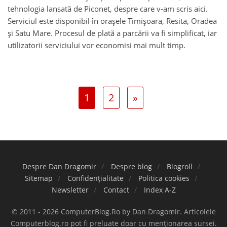
tehnologia lansată de Piconet, despre care v-am scris aici.
Serviciul este disponibil în oraşele Timişoara, Resita, Oradea
şi Satu Mare. Procesul de plată a parcării va fi simplificat, iar
utilizatorii serviciului vor economisi mai mult timp.
1
2
»
Despre Dan Dragomir
Despre blog
Blogroll
Sitemap
Confidențialitate
Politica cookies
Newsletter
Contact
Index A-Z
© 2011 - 2026 ComputerBlog.Ro by Dan Dragomir. Articolele
Computerblog.ro pot fi preluate doar cu menționarea sursei.