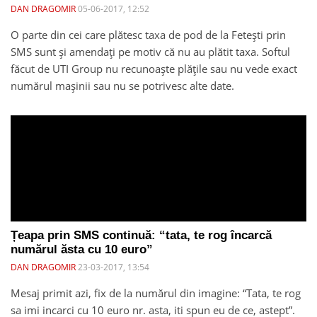
DAN DRAGOMIR
05-06-2017, 12:52
O parte din cei care plătesc taxa de pod de la Fetești prin
SMS sunt și amendați pe motiv că nu au plătit taxa. Softul
făcut de UTI Group nu recunoaște plățile sau nu vede exact
numărul mașinii sau nu se potrivesc alte date.
Țeapa prin SMS continuă: “tata, te rog încarcă
numărul ăsta cu 10 euro”
DAN DRAGOMIR
23-03-2017, 13:54
Mesaj primit azi, fix de la numărul din imagine: “Tata, te rog
sa imi incarci cu 10 euro nr. asta, iti spun eu de ce, astept”.