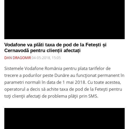
Vodafone va plăti taxa de pod de la Fetești și
Cernavodă pentru clienții afectați
DAN DRAGOMIR
04-05-2018, 15:05
Sistemele Vodafone România pentru plata tarifelor de
trecere a podurilor peste Dunăre au funcționat permanent în
parametri normali în data de 1 mai 2018. Cu toate acestea,
operatorul a decis să achite taxa de pod de la Fetești pentru
toți clienții afectați de problema plății prin SMS.