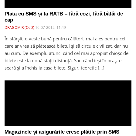
Plata cu SMS și la RATB – fără cozi, fără bătăi de
cap
DRAGOMIR (OLD)
16-07-2012, 11:49
În sfârșit, o veste bună pentru călători, mai ales pentru cei
care ar vrea să plătească biletul și să circule civilizat, dar nu
au cum. De exemplu atunci când cel mai apropiat chioșc de
bilete este la două stații distanță. Sau când ieși în oraș, e
seară și a închis la casa bilete. Sigur, teoretic […]
Magazinele și asigurările cresc plățile prin SMS