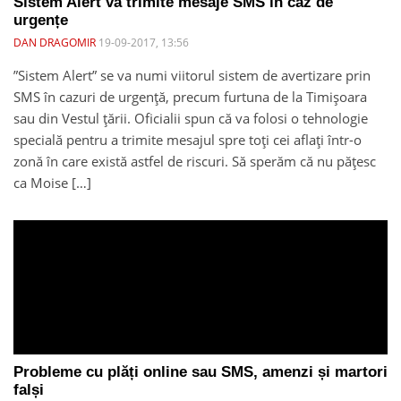
Sistem Alert va trimite mesaje SMS în caz de
urgențe
DAN DRAGOMIR
19-09-2017, 13:56
”Sistem Alert” se va numi viitorul sistem de avertizare prin
SMS în cazuri de urgenţă, precum furtuna de la Timișoara
sau din Vestul țării. Oficialii spun că va folosi o tehnologie
specială pentru a trimite mesajul spre toți cei aflați într-o
zonă în care există astfel de riscuri. Să sperăm că nu pățesc
ca Moise […]
Probleme cu plăți online sau SMS, amenzi și martori
falși