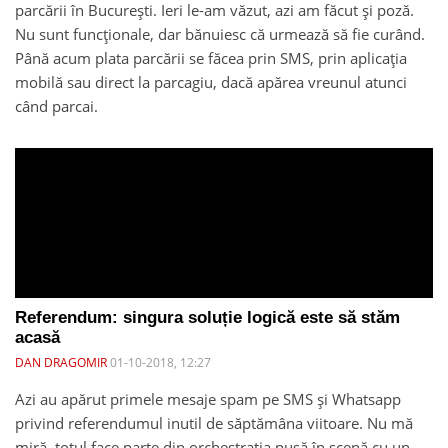
parcării în București. Ieri le-am văzut, azi am făcut și poză.
Nu sunt funcționale, dar bănuiesc că urmează să fie curând.
Până acum plata parcării se făcea prin SMS, prin aplicația
mobilă sau direct la parcagiu, dacă apărea vreunul atunci
când parcai.
Referendum: singura soluție logică este să stăm
acasă
DAN DRAGOMIR
01-10-2018, 12:27
Azi au apărut primele mesaje spam pe SMS și Whatsapp
privind referendumul inutil de săptămâna viitoare. Nu mă
miră, totul face parte din orchestrația pusă în scenă cu un