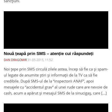
sancțiuni.
Nouă țeapă prin SMS – atenție cui răspundeți
DAN DRAGOMIR
31-05-2015, 11:52
Noi țepe prin SMS circulă zilele astea, încep să fie ca și spam-
ul legate de anumite știri și informații de la TV ca să fie
credibile. După SMS-ul de la “inspectorii ANAF”, apoi
mesajele cu “accidentul grav” al unei rude care are nevoie de
cash, acum a apărut și mesajul SMS de la sinucigaș, care […]