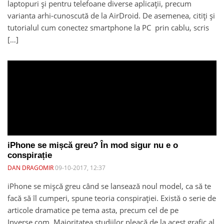
laptopuri și pentru telefoane diverse aplicații, precum
varianta arhi-cunoscută de la AirDroid. De asemenea, citiți și
tutorialul cum conectez smartphone la PC prin cablu, scris
[…]
iPhone se mișcă greu? În mod sigur nu e o
conspirație
DAN DRAGOMIR
09-10-2017, 12:37
iPhone se mișcă greu când se lansează noul model, ca să te
facă să îl cumperi, spune teoria conspirației. Există o serie de
articole dramatice pe tema asta, precum cel de pe
Inverse.com. Majoritatea studiilor pleacă de la acest grafic al