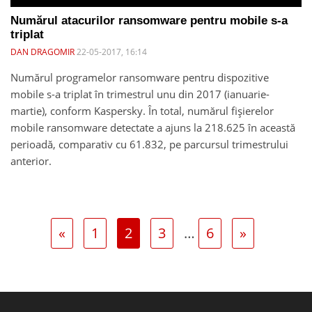
Numărul atacurilor ransomware pentru mobile s-a
triplat
DAN DRAGOMIR
22-05-2017, 16:14
Numărul programelor ransomware pentru dispozitive
mobile s-a triplat în trimestrul unu din 2017 (ianuarie-
martie), conform Kaspersky. În total, numărul fișierelor
mobile ransomware detectate a ajuns la 218.625 în această
perioadă, comparativ cu 61.832, pe parcursul trimestrului
anterior.
«
1
2
3
…
6
»