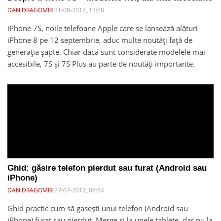
DAN DRAGOMIR
31-08-2017, 13:08
iPhone 7S, noile telefoane Apple care se lansează alături
iPhone 8 pe 12 septembrie, aduc multe noutăți față de
generația șapte. Chiar dacă sunt considerate modelele mai
accesibile, 7S și 7S Plus au parte de noutăți importante.
Ghid: găsire telefon pierdut sau furat (Android sau
iPhone)
DAN DRAGOMIR
27-07-2017, 08:54
Ghid practic cum să gasești unui telefon (Android sau
iPhone) furat sau pierdut. Merge și la unele tablete, dar nu la