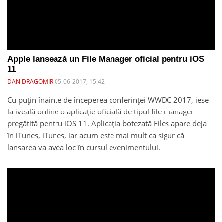
Apple lansează un File Manager oficial pentru iOS
11
DAN DRAGOMIR
05-06-2017, 15:42
Cu puțin înainte de începerea conferinței WWDC 2017, iese
la iveală online o aplicație oficială de tipul file manager
pregătită pentru iOS 11. Aplicația botezată Files apare deja
în iTunes, iTunes, iar acum este mai mult ca sigur că
lansarea va avea loc în cursul evenimentului.