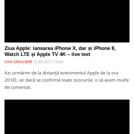
Ziua Apple: lansarea iPhone X, dar și iPhone 8,
Watch LTE și Apple TV 4K – live text
DAN DRAGOMIR
12-09-2017, 10:04
Azi urmărim de la distanță evenimentul Apple de la ora
20:00, iar dacă se confirmă toate zvonurile, o să avem multe
de comentat.