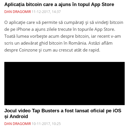
Aplicația bitcoin care a ajuns în topul App Store
DAN DRAGOMIR
11-12-2017, 14:37
O aplicație care vă permite să cumpărați și să vindeți bitcoin
de pe iPhone a ajuns zilele trecute în topurile App Store.
Toată lumea vorbește acum despre bitcoin, iar recent v-am
scris un adevărat ghid bitcoin în România. Astăzi aflăm
despre Coinzone și cum au crescut atât de rapid.
Jocul video Tap Busters a fost lansat oficial pe iOS
și Android
DAN DRAGOMIR
10-11-2017, 10:25