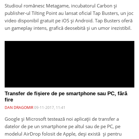
Studioul românesc Metagame, incubatorul Carbon și
publisher-ul Tilting Point au lansat oficial Tap Busters, un joc
video disponibil gratuit pe iOS și Android. Tap Busters oferă
un gameplay intens, grafică deosebită și un umor irezistibil.
Transfer de fișiere de pe smartphone sau PC, fără
fire
DAN DRAGOMIR
09-11-2017, 11:41
Google și Microsoft testează noi aplicații de transfer a
datelor de pe un smartphone pe altul sau de pe PC, pe
modelul AirDrop folosit de Apple, deși există și pentru