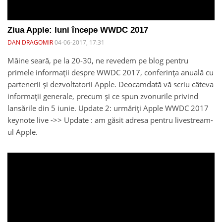
Ziua Apple: luni începe WWDC 2017
DAN DRAGOMIR
04-06-2017, 17:31
Mâine seară, pe la 20-30, ne revedem pe blog pentru
primele informații despre WWDC 2017, conferința anuală cu
partenerii și dezvoltatorii Apple. Deocamdată vă scriu câteva
informații generale, precum și ce spun zvonurile privind
lansările din 5 iunie. Update 2: urmăriți Apple WWDC 2017
keynote live ->> Update : am găsit adresa pentru livestream-
ul Apple.