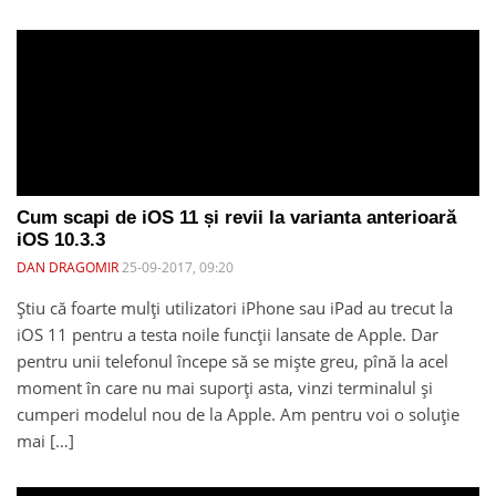
Cum scapi de iOS 11 și revii la varianta anterioară
iOS 10.3.3
DAN DRAGOMIR
25-09-2017, 09:20
Știu că foarte mulți utilizatori iPhone sau iPad au trecut la
iOS 11 pentru a testa noile funcții lansate de Apple. Dar
pentru unii telefonul începe să se miște greu, pînă la acel
moment în care nu mai suporți asta, vinzi terminalul și
cumperi modelul nou de la Apple. Am pentru voi o soluție
mai […]